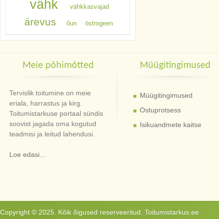
vähk
vähkkasvajad
ärevus
õun
östrogeen
Meie põhimõtted
Müügitingimused
Tervislik toitumine on meie
Müügitingimused
eriala, harrastus ja kirg.
Ostuprotsess
Toitumistarkuse portaal sündis
soovist jagada oma kogutud
Isikuandmete kaitse
teadmisi ja leitud lahendusi.
Loe edasi...
Copyright © 2025. Kõik õigused reserveeritud. Toitumistarkus.ee