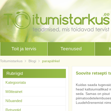
Toit ja tervis
Teenused
Toitumistarkus
Blogi
parapähkel
Soovite retsepti 
Rubriigid
Kategooriata
Kuidas saada tugevaid l
head kaltsiumiallikad 
Mõtteainet
seda. Samas on pisut t
piimatoodetelembusest
Nõuanded
Luudehõrenemist nimet
Retseptid