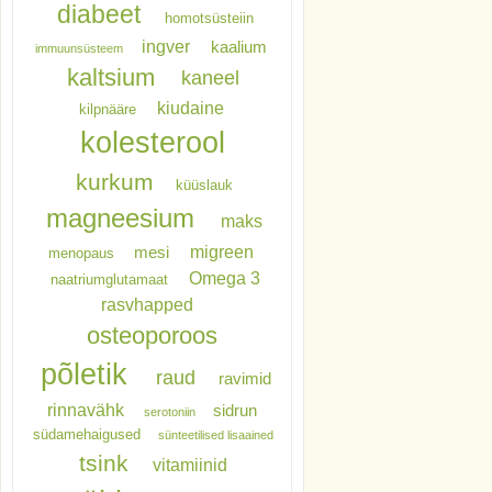
diabeet
homotsüsteiin
ingver
kaalium
immuunsüsteem
kaltsium
kaneel
kiudaine
kilpnääre
kolesterool
kurkum
küüslauk
magneesium
maks
migreen
mesi
menopaus
Omega 3
naatriumglutamaat
rasvhapped
osteoporoos
põletik
raud
ravimid
rinnavähk
sidrun
serotoniin
südamehaigused
sünteetilised lisaained
tsink
vitamiinid