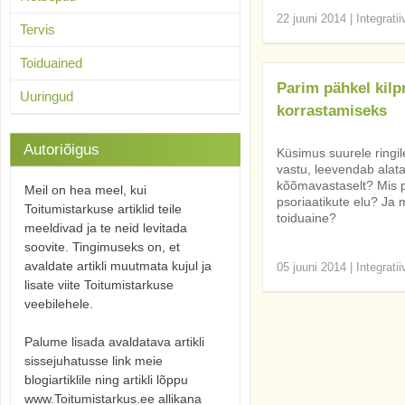
22 juuni 2014
|
Integrati
Tervis
Toiduained
Parim pähkel kilp
Uuringud
korrastamiseks
Autoriõigus
Küsimus suurele ringil
vastu, leevendab alat
kõõmavastaselt? Mis p
Meil on hea meel, kui
psoriaatikute elu? Ja 
Toitumistarkuse artiklid teile
toiduaine?
meeldivad ja te neid levitada
soovite. Tingimuseks on, et
avaldate artikli muutmata kujul ja
05 juuni 2014
|
Integrati
lisate viite Toitumistarkuse
veebilehele.
Palume lisada avaldatava artikli
sissejuhatusse link meie
blogiartiklile ning artikli lõppu
www.Toitumistarkus.ee allikana