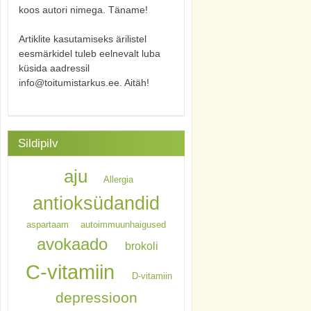
koos autori nimega. Täname!
Artiklite kasutamiseks ärilistel
eesmärkidel tuleb eelnevalt luba
küsida aadressil
info@toitumistarkus.ee. Aitäh!
Sildipilv
aju
Allergia
antioksüdandid
aspartaam
autoimmuunhaigused
avokaado
brokoli
C-vitamiin
D-vitamiin
depressioon