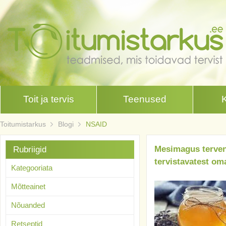
Toit ja tervis
Teenused
Toitumistarkus
Blogi
NSAID
Mesimagus terven
Rubriigid
tervistavatest om
Kategooriata
Mõtteainet
Nõuanded
Retseptid