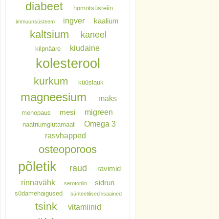
diabeet
homotsüsteiin
ingver
kaalium
immuunsüsteem
kaltsium
kaneel
kiudaine
kilpnääre
kolesterool
kurkum
küüslauk
magneesium
maks
migreen
mesi
menopaus
Omega 3
naatriumglutamaat
rasvhapped
osteoporoos
põletik
raud
ravimid
rinnavähk
sidrun
serotoniin
südamehaigused
sünteetilised lisaained
tsink
vitamiinid