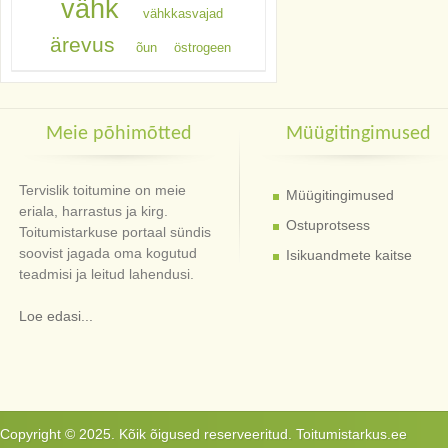
vähk
vähkkasvajad
ärevus
õun
östrogeen
Meie põhimõtted
Müügitingimused
Tervislik toitumine on meie
Müügitingimused
eriala, harrastus ja kirg.
Ostuprotsess
Toitumistarkuse portaal sündis
soovist jagada oma kogutud
Isikuandmete kaitse
teadmisi ja leitud lahendusi.
Loe edasi...
Copyright © 2025. Kõik õigused reserveeritud. Toitumistarkus.ee