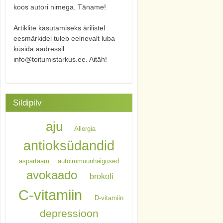
koos autori nimega. Täname!
Artiklite kasutamiseks ärilistel
eesmärkidel tuleb eelnevalt luba
küsida aadressil
info@toitumistarkus.ee. Aitäh!
Sildipilv
aju
Allergia
antioksüdandid
aspartaam
autoimmuunhaigused
avokaado
brokoli
C-vitamiin
D-vitamiin
depressioon