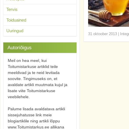
Tervis
Toiduained
Uuringud
31 oktoober 2013
|
Integ
Autoriõigus
Meil on hea meel, kui
Toitumistarkuse artiklid teile
meeldivad ja te neid levitada
soovite. Tingimuseks on, et
avaldate artikli muutmata kujul ja
lisate viite Toitumistarkuse
veebilehele.
Palume lisada avaldatava artikli
sissejuhatusse link meie
blogiartiklile ning artikli lõppu
www.Toitumistarkus.ee allikana