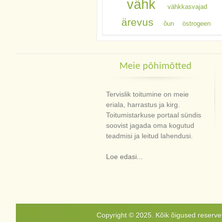
vähk
vähkkasvajad
ärevus
õun
östrogeen
Meie põhimõtted
Tervislik toitumine on meie
eriala, harrastus ja kirg.
Toitumistarkuse portaal sündis
soovist jagada oma kogutud
teadmisi ja leitud lahendusi.
Loe edasi...
Copyright © 2025. Kõik õigused reservee