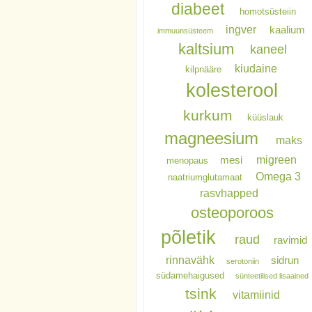
diabeet
homotsüsteiin
ingver
kaalium
immuunsüsteem
kaltsium
kaneel
kiudaine
kilpnääre
kolesterool
kurkum
küüslauk
magneesium
maks
migreen
mesi
menopaus
Omega 3
naatriumglutamaat
rasvhapped
osteoporoos
põletik
raud
ravimid
rinnavähk
sidrun
serotoniin
südamehaigused
sünteetilised lisaained
tsink
vitamiinid