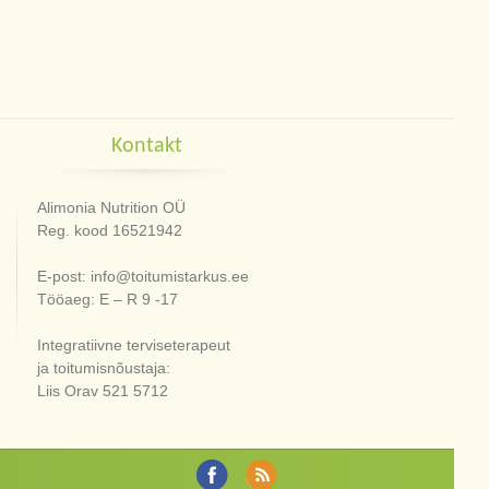
Kontakt
Alimonia Nutrition OÜ
Reg. kood 16521942
E-post: info@toitumistarkus.ee
Tööaeg: E – R 9 -17
Integratiivne terviseterapeut
ja toitumisnõustaja:
Liis Orav 521 5712