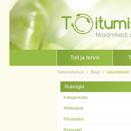
Toit ja tervis
Toitumistarkus
Blogi
neurotoksiin
Rubriigid
Kategooriata
Mõtteainet
Nõuanded
Retseptid