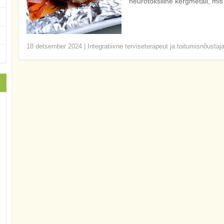
neurotoksiline kergmetall, mis
18 detsember 2024
|
Integratiivne terviseterapeut ja toitumisnõustaj