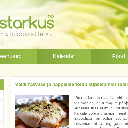
Teenused
Kalender
Pood
Väldi rasvase ja happelise toidu küpsetamist fool
Jõulupidude ja rikkalike pid
siis meelde, et uuringute põhj
punases lihas alumiiniumi sis
Ka kala pole alumiiniumi eest
happelisem on fooliumisse pak
lekkimise oht. Uuringuga saad