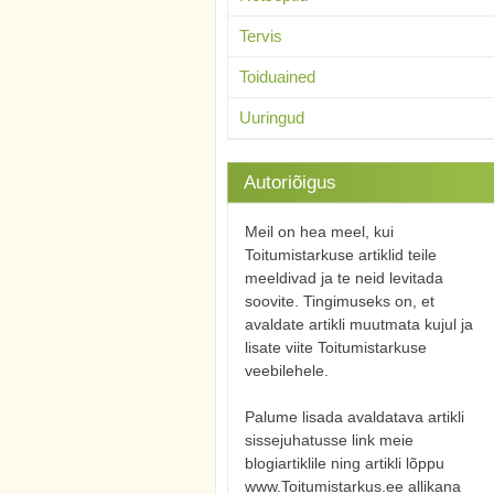
Tervis
Toiduained
Uuringud
Autoriõigus
Meil on hea meel, kui
Toitumistarkuse artiklid teile
meeldivad ja te neid levitada
soovite. Tingimuseks on, et
avaldate artikli muutmata kujul ja
lisate viite Toitumistarkuse
veebilehele.
Palume lisada avaldatava artikli
sissejuhatusse link meie
blogiartiklile ning artikli lõppu
www.Toitumistarkus.ee allikana