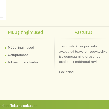
Müügitingimused
Vastutus
Toitumistarkuse portaalis
Müügitingimused
avaldatud teave on soovitusliku
Ostuprotsess
iseloomuga ning ei asenda
arsti poolt määratud ravi.
Isikuandmete kaitse
Loe edasi...
ritud. Toitumistarkus.ee