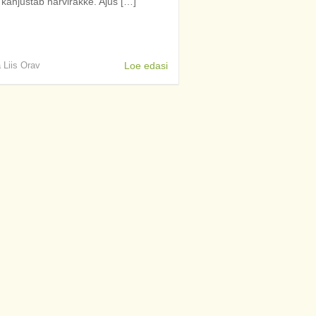
 kahjustab närvirakke. Ajus […]
a Liis Orav
Loe edasi