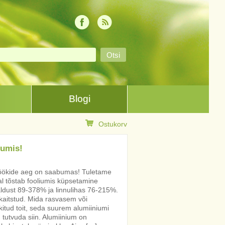
Blogi
Ostukorv
iumis!
usöökide aeg on saabumas! Tuletame
al tõstab fooliumis küpsetamine
aldust 89-378% ja linnulihas 76-215%.
 kaitstud. Mida rasvasem või
itud toit, seda suurem alumiiniumi
 tutvuda siin. Alumiinium on