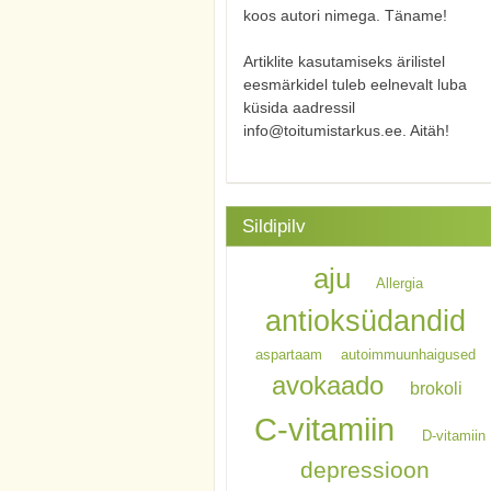
koos autori nimega. Täname!
Artiklite kasutamiseks ärilistel
eesmärkidel tuleb eelnevalt luba
küsida aadressil
info@toitumistarkus.ee. Aitäh!
Sildipilv
aju
Allergia
antioksüdandid
aspartaam
autoimmuunhaigused
avokaado
brokoli
C-vitamiin
D-vitamiin
depressioon