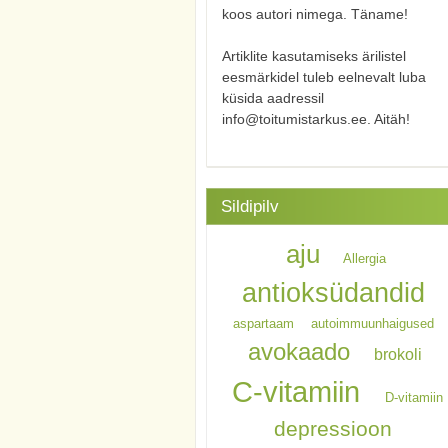
koos autori nimega. Täname!
Artiklite kasutamiseks ärilistel
eesmärkidel tuleb eelnevalt luba
küsida aadressil
info@toitumistarkus.ee. Aitäh!
Sildipilv
aju
Allergia
antioksüdandid
aspartaam
autoimmuunhaigused
avokaado
brokoli
C-vitamiin
D-vitamiin
depressioon