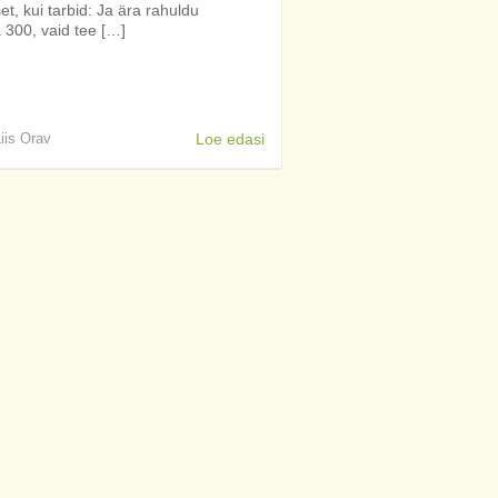
et, kui tarbid: Ja ära rahuldu
 300, vaid tee […]
Liis Orav
Loe edasi