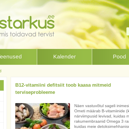
Teenused
Kalender
Pood
d
B12-vitamiini defitsiit toob kaasa mitmeid
terviseprobleeme
Näen vastuvõtul sageli inimesi
Ometi määrab B-vitamiinide (k
närviimpusid levivad, kuidas 
rakumembraanid Omega 3 ra
kuidas meie detoksimehhanismid