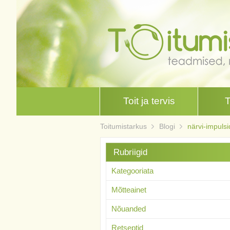
Toit ja tervis
Toitumistarkus
Blogi
närvi-impulsi
Rubriigid
Kategooriata
Mõtteainet
Nõuanded
Retseptid