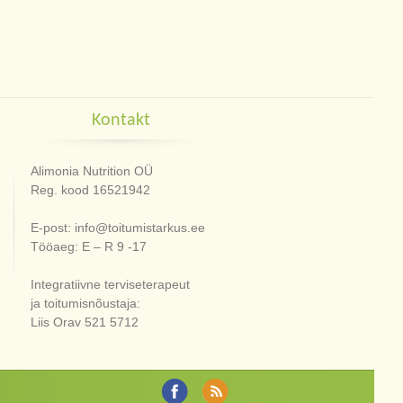
Kontakt
Alimonia Nutrition OÜ
Reg. kood 16521942
E-post: info@toitumistarkus.ee
Tööaeg: E – R 9 -17
Integratiivne terviseterapeut
ja toitumisnõustaja:
Liis Orav 521 5712