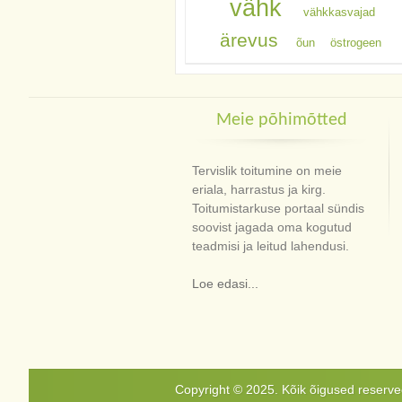
vähk
vähkkasvajad
ärevus
õun
östrogeen
Meie põhimõtted
Tervislik toitumine on meie
eriala, harrastus ja kirg.
Toitumistarkuse portaal sündis
soovist jagada oma kogutud
teadmisi ja leitud lahendusi.
Loe edasi...
Copyright © 2025. Kõik õigused reservee