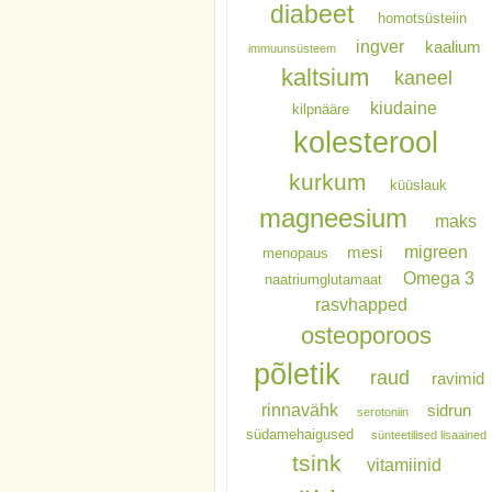
diabeet
homotsüsteiin
ingver
kaalium
immuunsüsteem
kaltsium
kaneel
kiudaine
kilpnääre
kolesterool
kurkum
küüslauk
magneesium
maks
migreen
mesi
menopaus
Omega 3
naatriumglutamaat
rasvhapped
osteoporoos
põletik
raud
ravimid
rinnavähk
sidrun
serotoniin
südamehaigused
sünteetilised lisaained
tsink
vitamiinid