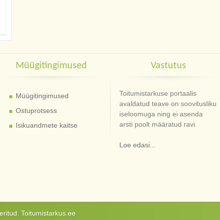
Müügitingimused
Vastutus
Toitumistarkuse portaalis
Müügitingimused
avaldatud teave on soovitusliku
Ostuprotsess
iseloomuga ning ei asenda
arsti poolt määratud ravi.
Isikuandmete kaitse
Loe edasi...
ritud. Toitumistarkus.ee