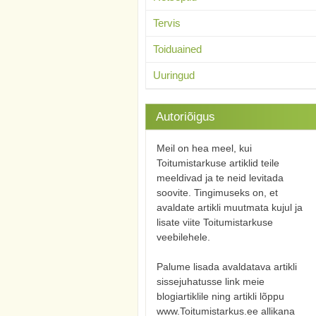
Tervis
Toiduained
Uuringud
Autoriõigus
Meil on hea meel, kui
Toitumistarkuse artiklid teile
meeldivad ja te neid levitada
soovite. Tingimuseks on, et
avaldate artikli muutmata kujul ja
lisate viite Toitumistarkuse
veebilehele.
Palume lisada avaldatava artikli
sissejuhatusse link meie
blogiartiklile ning artikli lõppu
www.Toitumistarkus.ee allikana