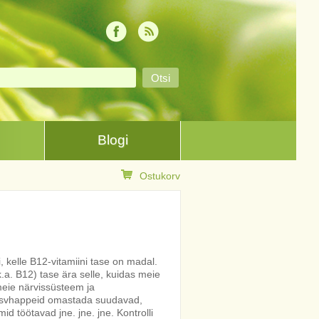
Blogi
Ostukorv
, kelle B12-vitamiini tase on madal.
.a. B12) tase ära selle, kuidas meie
meie närvissüsteem ja
svhappeid omastada suudavad,
 töötavad jne. jne. jne. Kontrolli