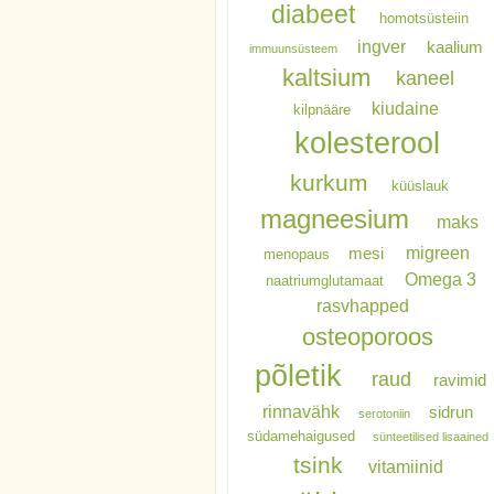
diabeet
homotsüsteiin
ingver
kaalium
immuunsüsteem
kaltsium
kaneel
kiudaine
kilpnääre
kolesterool
kurkum
küüslauk
magneesium
maks
migreen
mesi
menopaus
Omega 3
naatriumglutamaat
rasvhapped
osteoporoos
põletik
raud
ravimid
rinnavähk
sidrun
serotoniin
südamehaigused
sünteetilised lisaained
tsink
vitamiinid