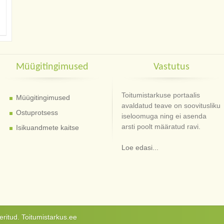
Müügitingimused
Vastutus
Toitumistarkuse portaalis
Müügitingimused
avaldatud teave on soovitusliku
Ostuprotsess
iseloomuga ning ei asenda
arsti poolt määratud ravi.
Isikuandmete kaitse
Loe edasi...
ritud. Toitumistarkus.ee