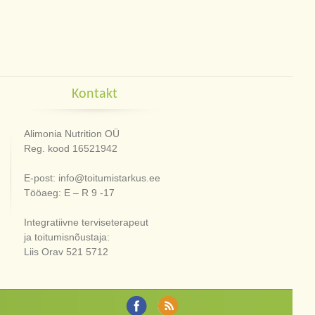
Kontakt
Alimonia Nutrition OÜ
Reg. kood 16521942
E-post: info@toitumistarkus.ee
Tööaeg: E – R 9 -17
Integratiivne terviseterapeut
ja toitumisnõustaja:
Liis Orav 521 5712