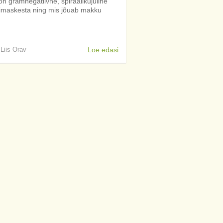
 on gramnegatiivne, spiraalikujuline
limaskesta ning mis jõuab makku
 Liis Orav
Loe edasi