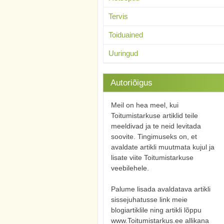
Tervis
Toiduained
Uuringud
Autoriõigus
Meil on hea meel, kui
Toitumistarkuse artiklid teile
meeldivad ja te neid levitada
soovite. Tingimuseks on, et
avaldate artikli muutmata kujul ja
lisate viite Toitumistarkuse
veebilehele.
Palume lisada avaldatava artikli
sissejuhatusse link meie
blogiartiklile ning artikli lõppu
www.Toitumistarkus.ee allikana