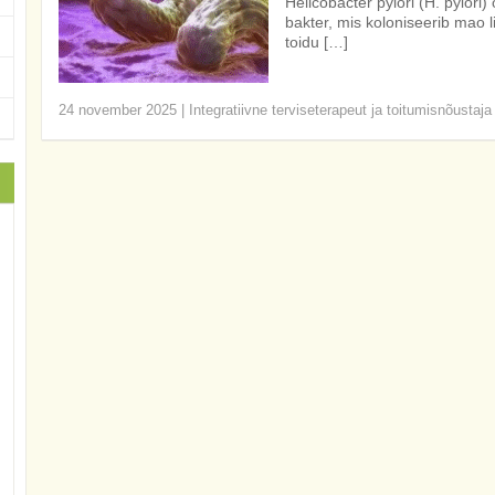
Helicobacter pylori (H. pylori)
bakter, mis koloniseerib mao 
toidu […]
24 november 2025
|
Integratiivne terviseterapeut ja toitumisnõustaja