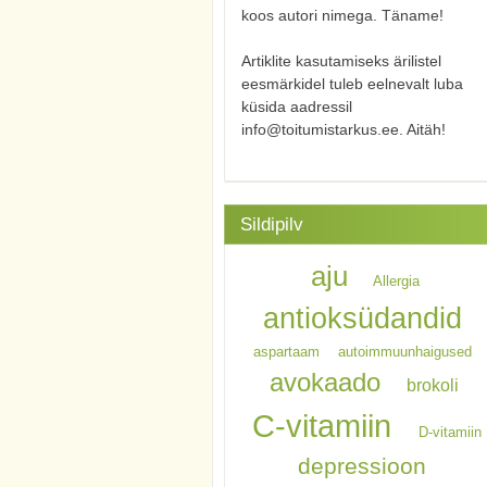
koos autori nimega. Täname!
Artiklite kasutamiseks ärilistel
eesmärkidel tuleb eelnevalt luba
küsida aadressil
info@toitumistarkus.ee. Aitäh!
Sildipilv
aju
Allergia
antioksüdandid
aspartaam
autoimmuunhaigused
avokaado
brokoli
C-vitamiin
D-vitamiin
depressioon