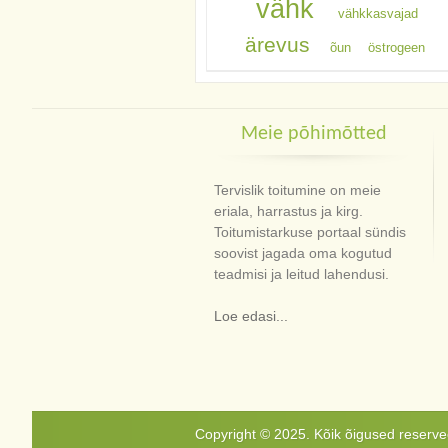
vähk
vähkkasvajad
ärevus
õun
östrogeen
Meie põhimõtted
Tervislik toitumine on meie
eriala, harrastus ja kirg.
Toitumistarkuse portaal sündis
soovist jagada oma kogutud
teadmisi ja leitud lahendusi.
Loe edasi...
Copyright © 2025. Kõik õigused reservee