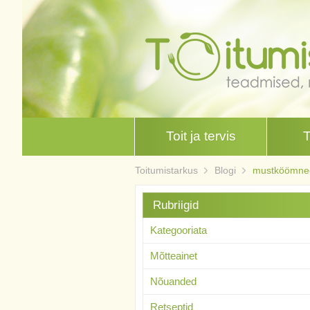
Toit ja tervis
Toitumistarkus
Blogi
mustköömneõ
Rubriigid
Kategooriata
Mõtteainet
Nõuanded
Retseptid