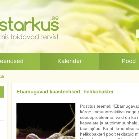
Teenused
Kalender
Pood
li
Ebamugavad kaasteelised: helikobakter
Postitus teemal: “Ebamugavad
kōrge immuunreaktiivsusega pa
seedeprobleeme, vaid on ka 
kasvajate ja autoimmuunhaig
taustajōud. Ka nt. kroonilise s
helikobakteri poolt tekitatud