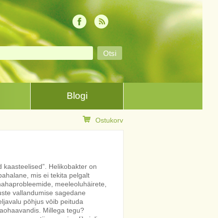
Blogi
Ostukorv
 kaasteelised”. Helikobakter on
halane, mis ei tekita pelgalt
nahaprobleemide, meeleoluhäirete,
uste vallandumise sagedane
eljavalu pōhjus vōib peituda
 maohaavandis. Millega tegu?