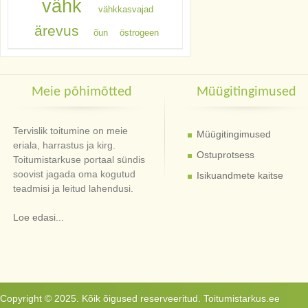
vähk
vähkkasvajad
ärevus
õun
östrogeen
Meie põhimõtted
Müügitingimused
Tervislik toitumine on meie
Müügitingimused
eriala, harrastus ja kirg.
Ostuprotsess
Toitumistarkuse portaal sündis
soovist jagada oma kogutud
Isikuandmete kaitse
teadmisi ja leitud lahendusi.
Loe edasi...
Copyright © 2025. Kõik õigused reserveeritud. Toitumistarkus.ee