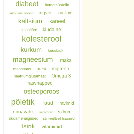
diabeet
homotsüsteiin
ingver
kaalium
immuunsüsteem
kaltsium
kaneel
kiudaine
kilpnääre
kolesterool
kurkum
küüslauk
magneesium
maks
migreen
mesi
menopaus
Omega 3
naatriumglutamaat
rasvhapped
osteoporoos
põletik
raud
ravimid
rinnavähk
sidrun
serotoniin
südamehaigused
sünteetilised lisaained
tsink
vitamiinid