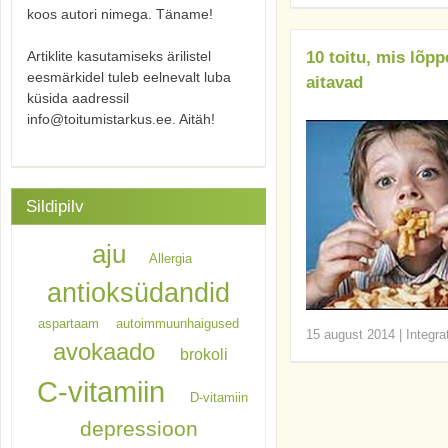
koos autori nimega. Täname!
Artiklite kasutamiseks ärilistel
10 toitu, mis lõpp
eesmärkidel tuleb eelnevalt luba
aitavad
küsida aadressil
info@toitumistarkus.ee. Aitäh!
Sildipilv
aju
Allergia
antioksüdandid
aspartaam
autoimmuunhaigused
15 august 2014
|
Integra
avokaado
brokoli
C-vitamiin
D-vitamiin
depressioon