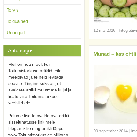
Tervis
Toiduained
12 mai 2016
|
Integratii
Uuringud
Autoriõigus
Munad – kas ohtli
Meil on hea meel, kui
Toitumistarkuse artiklid teile
meeldivad ja te neid levitada
soovite. Tingimuseks on, et
avaldate artikli muutmata kujul ja
lisate viite Toitumistarkuse
veebilehele.
Palume lisada avaldatava artikli
sissejuhatusse link meie
blogiartiklile ning artikli lõppu
09 september 2014
|
Int
www.Toitumistarkus.ee allikana