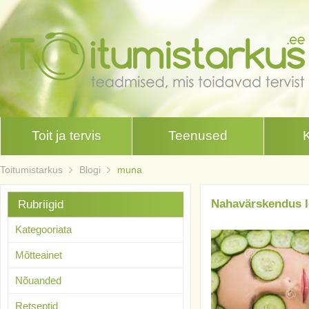
Toit ja tervis
Teenused
Toitumistarkus
Blogi
muna
Nahavärskendus 
Rubriigid
Kategooriata
Mõtteainet
Nõuanded
Retseptid