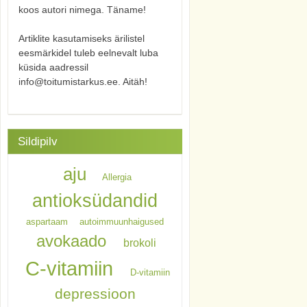
koos autori nimega. Täname!
Artiklite kasutamiseks ärilistel
eesmärkidel tuleb eelnevalt luba
küsida aadressil
info@toitumistarkus.ee. Aitäh!
Sildipilv
aju
Allergia
antioksüdandid
aspartaam
autoimmuunhaigused
avokaado
brokoli
C-vitamiin
D-vitamiin
depressioon