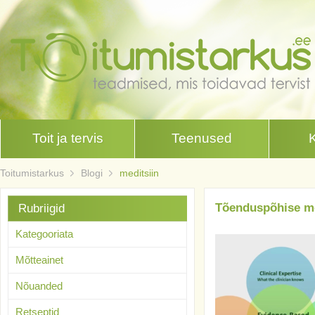
Toit ja tervis
Teenused
Toitumistarkus
Blogi
meditsiin
Tõenduspõhise med
Rubriigid
Kategooriata
Mõtteainet
Nõuanded
Retseptid