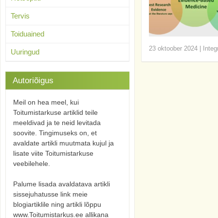
Tervis
Toiduained
23 oktoober 2024
|
Integ
Uuringud
Autoriõigus
Meil on hea meel, kui
Toitumistarkuse artiklid teile
meeldivad ja te neid levitada
soovite. Tingimuseks on, et
avaldate artikli muutmata kujul ja
lisate viite Toitumistarkuse
veebilehele.
Palume lisada avaldatava artikli
sissejuhatusse link meie
blogiartiklile ning artikli lõppu
www.Toitumistarkus.ee allikana