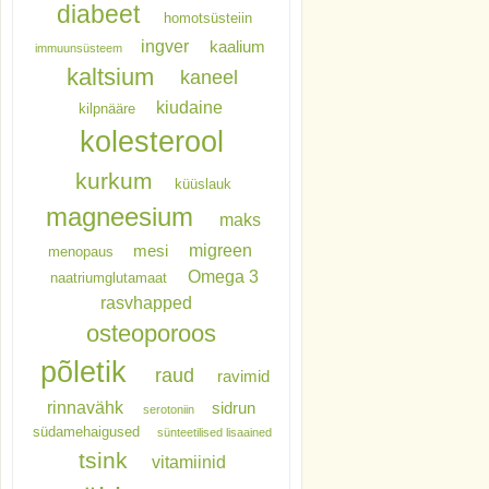
diabeet
homotsüsteiin
ingver
kaalium
immuunsüsteem
kaltsium
kaneel
kiudaine
kilpnääre
kolesterool
kurkum
küüslauk
magneesium
maks
migreen
mesi
menopaus
Omega 3
naatriumglutamaat
rasvhapped
osteoporoos
põletik
raud
ravimid
rinnavähk
sidrun
serotoniin
südamehaigused
sünteetilised lisaained
tsink
vitamiinid