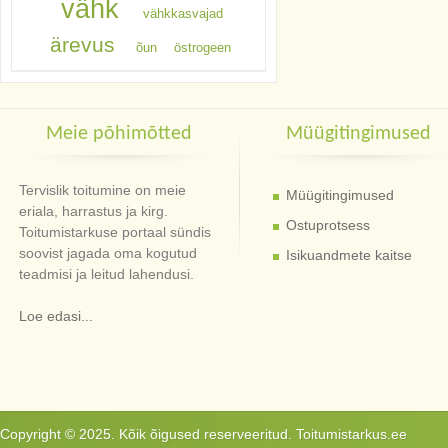
vähk
vähkkasvajad
ärevus
õun
östrogeen
Meie põhimõtted
Müügitingimused
Tervislik toitumine on meie
Müügitingimused
eriala, harrastus ja kirg.
Ostuprotsess
Toitumistarkuse portaal sündis
soovist jagada oma kogutud
Isikuandmete kaitse
teadmisi ja leitud lahendusi.
Loe edasi...
Copyright © 2025. Kõik õigused reserveeritud. Toitumistarkus.ee