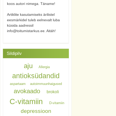
koos autori nimega. Täname!
Artiklite kasutamiseks ärilistel
eesmärkidel tuleb eelnevalt luba
küsida aadressil
info@toitumistarkus.ee. Aitäh!
Sildipilv
aju
Allergia
antioksüdandid
aspartaam
autoimmuunhaigused
avokaado
brokoli
C-vitamiin
D-vitamiin
depressioon