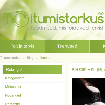
Toit ja tervis
Teenused
Toitumistarkus
Blogi
lihased
Kreatiin – nii pal
Rubriigid
Kategooriata
Mõtteainet
Nõuanded
Retseptid