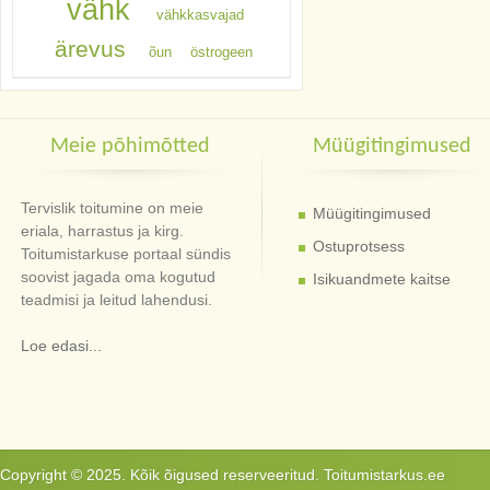
vähk
vähkkasvajad
ärevus
õun
östrogeen
Meie põhimõtted
Müügitingimused
Tervislik toitumine on meie
Müügitingimused
eriala, harrastus ja kirg.
Ostuprotsess
Toitumistarkuse portaal sündis
soovist jagada oma kogutud
Isikuandmete kaitse
teadmisi ja leitud lahendusi.
Loe edasi...
Copyright © 2025. Kõik õigused reserveeritud. Toitumistarkus.ee