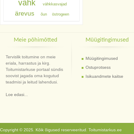
vähk
vähkkasvajad
ärevus
õun
östrogeen
Meie põhimõtted
Müügitingimused
Tervislik toitumine on meie
Müügitingimused
eriala, harrastus ja kirg.
Ostuprotsess
Toitumistarkuse portaal sündis
soovist jagada oma kogutud
Isikuandmete kaitse
teadmisi ja leitud lahendusi.
Loe edasi...
Copyright © 2025. Kõik õigused reserveeritud. Toitumistarkus.ee