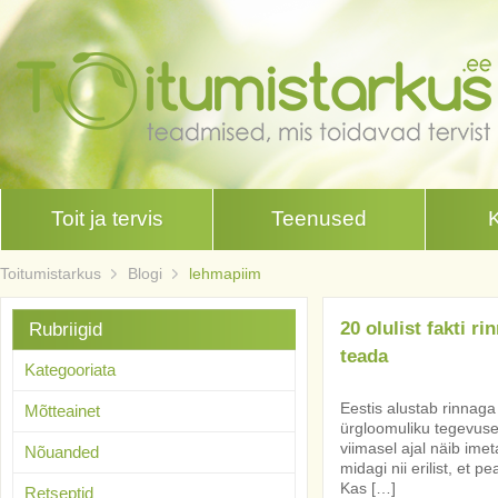
Toit ja tervis
Teenused
Toitumistarkus
Blogi
lehmapiim
20 olulist fakti r
Rubriigid
teada
Kategooriata
Eestis alustab rinnag
Mõtteainet
ürgloomuliku tegevuse 
viimasel ajal näib ime
Nõuanded
midagi nii erilist, et 
Kas […]
Retseptid