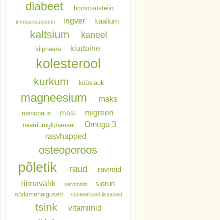
diabeet
homotsüsteiin
ingver
kaalium
immuunsüsteem
kaltsium
kaneel
kiudaine
kilpnääre
kolesterool
kurkum
küüslauk
magneesium
maks
migreen
mesi
menopaus
Omega 3
naatriumglutamaat
rasvhapped
osteoporoos
põletik
raud
ravimid
rinnavähk
sidrun
serotoniin
südamehaigused
sünteetilised lisaained
tsink
vitamiinid