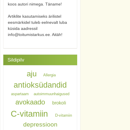
koos autori nimega. Täname!
Artiklite kasutamiseks ärilistel
eesmärkidel tuleb eelnevalt luba
küsida aadressil
info@toitumistarkus.ee. Aitäh!
Sildipilv
aju
Allergia
antioksüdandid
aspartaam
autoimmuunhaigused
avokaado
brokoli
C-vitamiin
D-vitamiin
depressioon