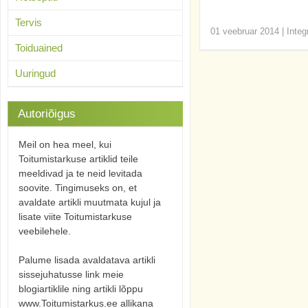
Tervis
01 veebruar 2014
|
Integ
Toiduained
Uuringud
Autoriõigus
Meil on hea meel, kui
Toitumistarkuse artiklid teile
meeldivad ja te neid levitada
soovite. Tingimuseks on, et
avaldate artikli muutmata kujul ja
lisate viite Toitumistarkuse
veebilehele.
Palume lisada avaldatava artikli
sissejuhatusse link meie
blogiartiklile ning artikli lõppu
www.Toitumistarkus.ee allikana