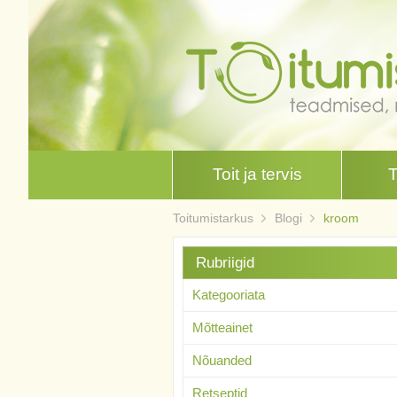
Toit ja tervis
Toitumistarkus
Blogi
kroom
Rubriigid
Kategooriata
Mõtteainet
Nõuanded
Retseptid