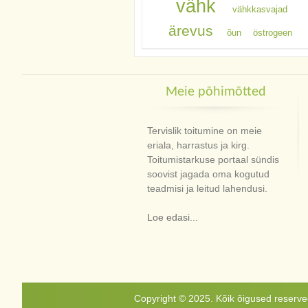
vähk
vähkkasvajad
ärevus
õun
östrogeen
Meie põhimõtted
Tervislik toitumine on meie
eriala, harrastus ja kirg.
Toitumistarkuse portaal sündis
soovist jagada oma kogutud
teadmisi ja leitud lahendusi.
Loe edasi...
Copyright © 2025. Kõik õigused reservee