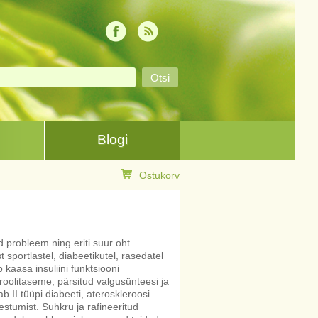
Blogi
Ostukorv
ud probleem ning eriti suur oht
sportlastel, diabeetikutel, rasedatel
b kaasa insuliini funktsiooni
oolitaseme, pärsitud valgusünteesi ja
 II tüüpi diabeeti, ateroskleroosi
tumist. Suhkru ja rafineeritud