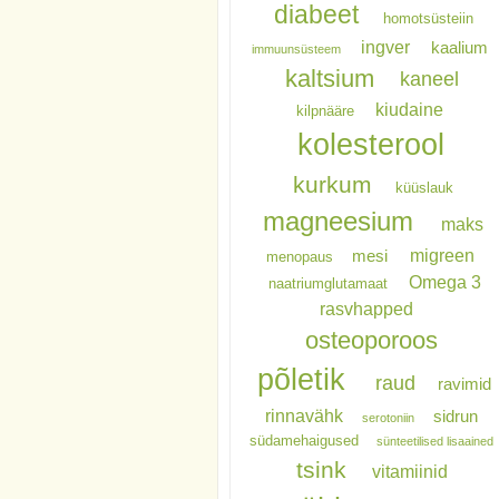
diabeet
homotsüsteiin
ingver
kaalium
immuunsüsteem
kaltsium
kaneel
kiudaine
kilpnääre
kolesterool
kurkum
küüslauk
magneesium
maks
migreen
mesi
menopaus
Omega 3
naatriumglutamaat
rasvhapped
osteoporoos
põletik
raud
ravimid
rinnavähk
sidrun
serotoniin
südamehaigused
sünteetilised lisaained
tsink
vitamiinid