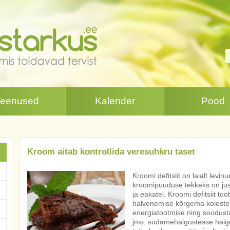
Teenused
Kalender
Pood
Kroom aitab kontrollida veresuhkru taset
Kroomi defitsiit on laialt levin
kroomipuuduse tekkeks on just 
ja eakatel. Kroomi defitsiit too
halvenemise kõrgema kolester
energiatootmise ning soodustab
jms. südamehaigustesse haiges