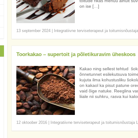
toitude rikas menüü ainult s
on ise […]
13 september 2024
|
Integratiivne terviseterapeut ja toitumisnõustaj
Toorkakao – supertoit ja põletikuravim üheskoos
Kakao ning sellest tehtud šok
õnnetunnet esilekutsuva toime 
kujuta ilma kohustusliku šoko
on kakaol ka pisut patune ore
vaid õige natuke. Reeglina va
liiale nii suhkru, rasva kui kalo
12 oktoober 2016
|
Integratiivne terviseterapeut ja toitumisnõustaja 