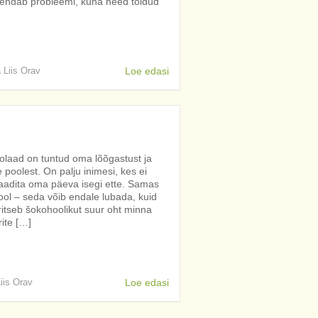
üvendab probleemi, kuna need toidud
a Liis Orav
Loe edasi
olaad on tuntud oma lõõgastust ja
poolest. On palju inimesi, kes ei
laadita oma päeva isegi ette. Samas
ool – seda võib endale lubada, kuid
ritseb šokohoolikut suur oht minna
rite […]
Liis Orav
Loe edasi