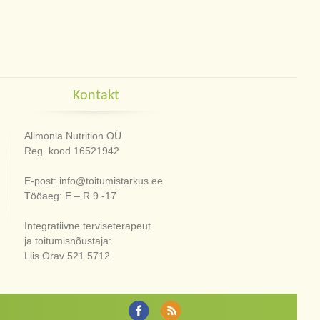
Kontakt
Alimonia Nutrition OÜ
Reg. kood 16521942
E-post: info@toitumistarkus.ee
Tööaeg: E – R 9 -17
Integratiivne terviseterapeut
ja toitumisnõustaja:
Liis Orav 521 5712