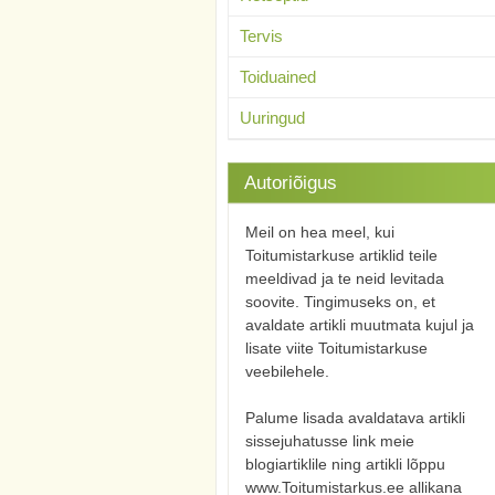
Tervis
Toiduained
Uuringud
Autoriõigus
Meil on hea meel, kui
Toitumistarkuse artiklid teile
meeldivad ja te neid levitada
soovite. Tingimuseks on, et
avaldate artikli muutmata kujul ja
lisate viite Toitumistarkuse
veebilehele.
Palume lisada avaldatava artikli
sissejuhatusse link meie
blogiartiklile ning artikli lõppu
www.Toitumistarkus.ee allikana