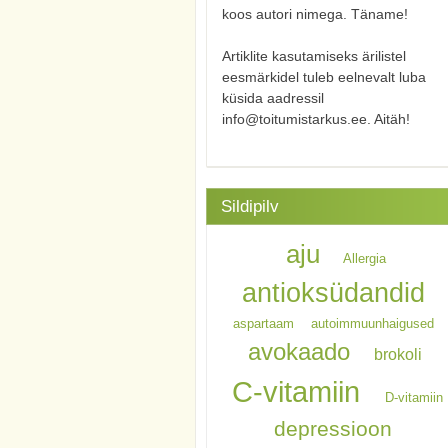
koos autori nimega. Täname!
Artiklite kasutamiseks ärilistel
eesmärkidel tuleb eelnevalt luba
küsida aadressil
info@toitumistarkus.ee. Aitäh!
Sildipilv
aju
Allergia
antioksüdandid
aspartaam
autoimmuunhaigused
avokaado
brokoli
C-vitamiin
D-vitamiin
depressioon