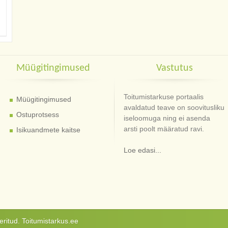
Müügitingimused
Vastutus
Toitumistarkuse portaalis
Müügitingimused
avaldatud teave on soovitusliku
Ostuprotsess
iseloomuga ning ei asenda
arsti poolt määratud ravi.
Isikuandmete kaitse
Loe edasi...
ritud. Toitumistarkus.ee