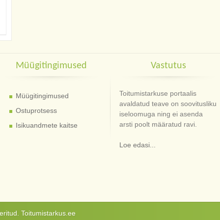
Müügitingimused
Vastutus
Toitumistarkuse portaalis
Müügitingimused
avaldatud teave on soovitusliku
Ostuprotsess
iseloomuga ning ei asenda
arsti poolt määratud ravi.
Isikuandmete kaitse
Loe edasi...
ritud. Toitumistarkus.ee