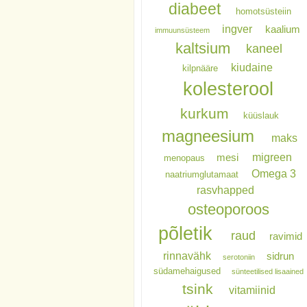
diabeet
homotsüsteiin
ingver
kaalium
immuunsüsteem
kaltsium
kaneel
kiudaine
kilpnääre
kolesterool
kurkum
küüslauk
magneesium
maks
migreen
mesi
menopaus
Omega 3
naatriumglutamaat
rasvhapped
osteoporoos
põletik
raud
ravimid
rinnavähk
sidrun
serotoniin
südamehaigused
sünteetilised lisaained
tsink
vitamiinid