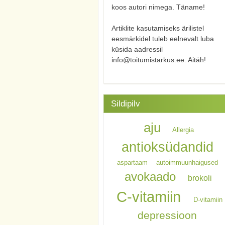
koos autori nimega. Täname!
Artiklite kasutamiseks ärilistel
eesmärkidel tuleb eelnevalt luba
küsida aadressil
info@toitumistarkus.ee. Aitäh!
Sildipilv
aju
Allergia
antioksüdandid
aspartaam
autoimmuunhaigused
avokaado
brokoli
C-vitamiin
D-vitamiin
depressioon