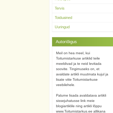
Tervis
Toiduained
Uuringud
Autoriõigus
Meil on hea meel, kui
Toitumistarkuse artiklid teile
meeldivad ja te neid levitada
soovite. Tingimuseks on, et
avaldate artikli muutmata kujul ja
lisate viite Toitumistarkuse
veebilehele.
Palume lisada avaldatava artikli
sissejuhatusse link meie
blogiartiklile ning artikli lõppu
www.Toitumistarkus.ee allikana