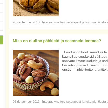
20 september 2018
|
Integratiivne terviseterapeut ja toitumisnõustaj
Miks on oluline pähkleid ja seemneid leotada?
Loodus on hoolitsenud selle e
kaunviljad suudaksid säilitad
sobivate ilmastikuolude ja sa
kasvutingimused. Seetõttu on
ensüümi-inhibiitorite ja antitoi
06 detsember 2013
|
Integratiivne terviseterapeut ja toitumisnõustaj