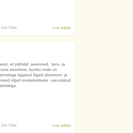
a Liis Orav
Loe edasi
est, et pähklid, seemned, tera- ja
a oma eluvõime, kuniks neile on
demetega tagatud õiged idanemis- ja
 need viljad enesekaitseks varustatud
tainetega.
a Liis Orav
Loe edasi