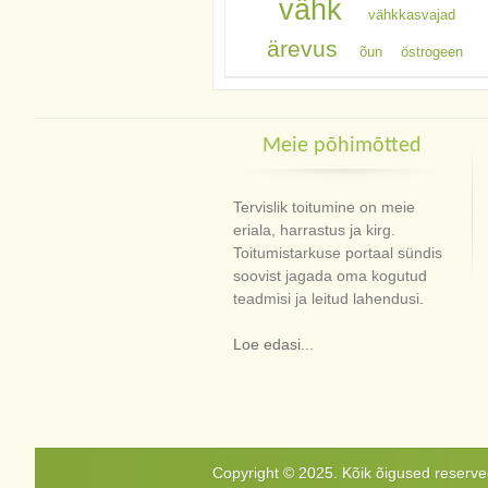
vähk
vähkkasvajad
ärevus
õun
östrogeen
Meie põhimõtted
Tervislik toitumine on meie
eriala, harrastus ja kirg.
Toitumistarkuse portaal sündis
soovist jagada oma kogutud
teadmisi ja leitud lahendusi.
Loe edasi...
Copyright © 2025. Kõik õigused reservee