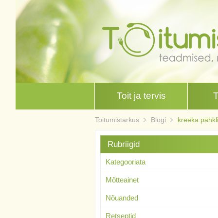
Toit ja tervis
Toitumistarkus
Blogi
kreeka pähkl
Rubriigid
Kategooriata
Mõtteainet
Nõuanded
Retseptid