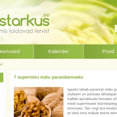
Teenused
Kalender
Pood
id
7 supertoitu mälu parandamiseks
Igaüks tahab paremat mälu 
olulisem on pöörata tähelepanu
hallide ajurakkude hinnalisi 
meid superheade tööriistadeg
toonuses. Siin ongi ära toodud
et oled oma mälule teene tein