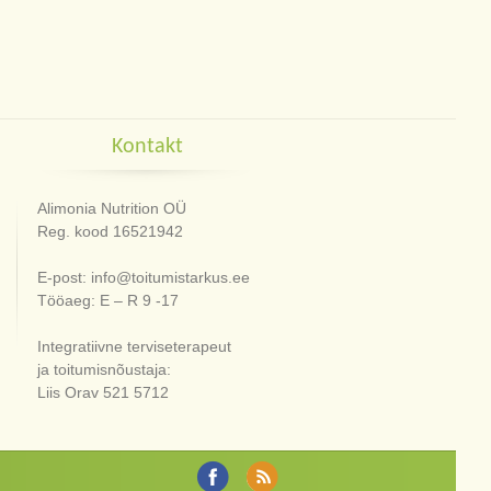
Kontakt
Alimonia Nutrition OÜ
Reg. kood 16521942
E-post: info@toitumistarkus.ee
Tööaeg: E – R 9 -17
Integratiivne terviseterapeut
ja toitumisnõustaja:
Liis Orav 521 5712