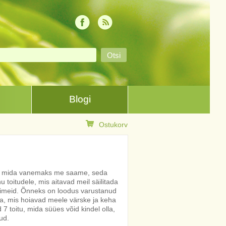
Blogi
Ostukorv
ja mida vanemaks me saame, seda
 toitudele, mis aitavad meil säilitada
võimeid. Õnneks on loodus varustanud
a, mis hoiavad meele värske ja keha
 7 toitu, mida süües võid kindel olla,
ud.