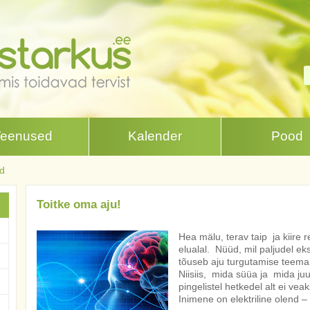
Teenused
Kalender
Pood
id
Toitke oma aju!
Hea mälu, terav taip ja kiire 
elualal. Nüüd, mil paljudel ek
tõuseb aju turgutamise teema
Niisiis, mida süüa ja mida juu
pingelistel hetkedel alt ei vea
Inimene on elektriline olend 