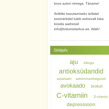
koos autori nimega. Täname!
Artiklite kasutamiseks ärilistel
eesmärkidel tuleb eelnevalt luba
küsida aadressil
info@toitumistarkus.ee. Aitäh!
Sildipilv
aju
Allergia
antioksüdandid
aspartaam
autoimmuunhaigused
avokaado
brokoli
C-vitamiin
D-vitamiin
depressioon