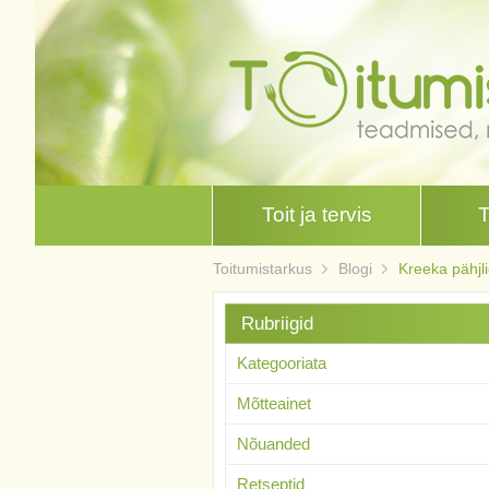
Toit ja tervis
Toitumistarkus
Blogi
Kreeka pähjl
Rubriigid
Kategooriata
Mõtteainet
Nõuanded
Retseptid