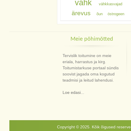
vähk
vähkkasvajad
ärevus
õun
östrogeen
Meie põhimõtted
Tervislik toitumine on meie
eriala, harrastus ja kirg.
Toitumistarkuse portaal sündis
soovist jagada oma kogutud
teadmisi ja leitud lahendusi.
Loe edasi...
Copyright © 2025. Kõik õigused reservee