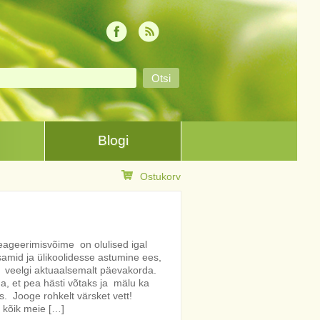
Blogi
Ostukorv
reageerimisvõime on olulised igal
samid ja ülikoolidesse astumine ees,
 veelgi aktuaalsemalt päevakorda.
a, et pea hästi võtaks ja mälu ka
ks. Jooge rohkelt värsket vett!
– kõik meie […]