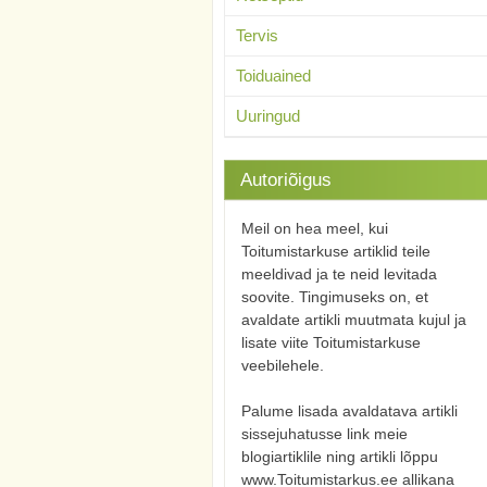
Tervis
Toiduained
Uuringud
Autoriõigus
Meil on hea meel, kui
Toitumistarkuse artiklid teile
meeldivad ja te neid levitada
soovite. Tingimuseks on, et
avaldate artikli muutmata kujul ja
lisate viite Toitumistarkuse
veebilehele.
Palume lisada avaldatava artikli
sissejuhatusse link meie
blogiartiklile ning artikli lõppu
www.Toitumistarkus.ee allikana