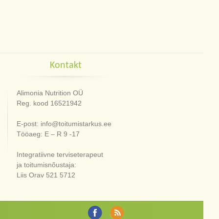
Kontakt
Alimonia Nutrition OÜ
Reg. kood 16521942
E-post: info@toitumistarkus.ee
Tööaeg: E – R 9 -17
Integratiivne terviseterapeut
ja toitumisnõustaja:
Liis Orav 521 5712