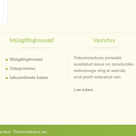
Müügitingimused
Vastutus
Toitumistarkuse portaalis
Müügitingimused
avaldatud teave on soovitusliku
Ostuprotsess
iseloomuga ning ei asenda
arsti poolt määratud ravi.
Isikuandmete kaitse
Loe edasi...
ritud. Toitumistarkus.ee