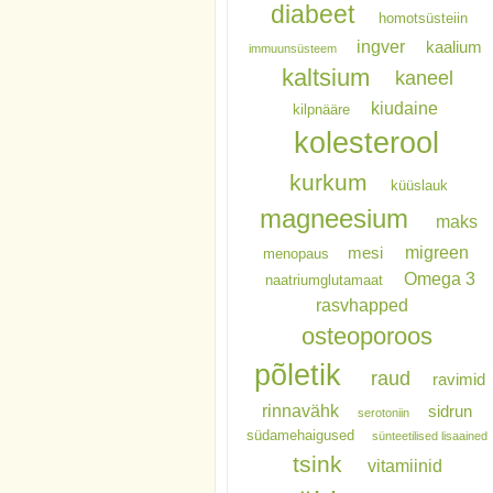
diabeet
homotsüsteiin
ingver
kaalium
immuunsüsteem
kaltsium
kaneel
kiudaine
kilpnääre
kolesterool
kurkum
küüslauk
magneesium
maks
migreen
mesi
menopaus
Omega 3
naatriumglutamaat
rasvhapped
osteoporoos
põletik
raud
ravimid
rinnavähk
sidrun
serotoniin
südamehaigused
sünteetilised lisaained
tsink
vitamiinid