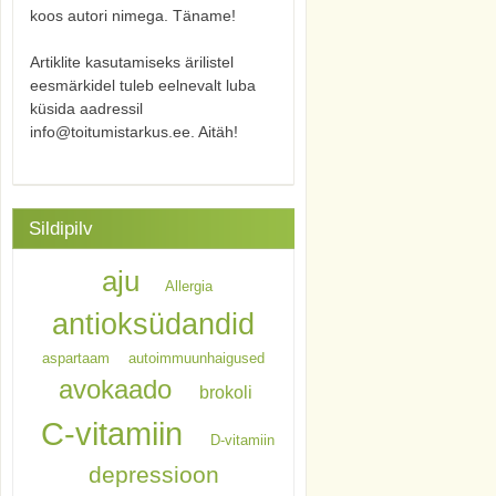
koos autori nimega. Täname!
Artiklite kasutamiseks ärilistel
eesmärkidel tuleb eelnevalt luba
küsida aadressil
info@toitumistarkus.ee. Aitäh!
Sildipilv
aju
Allergia
antioksüdandid
aspartaam
autoimmuunhaigused
avokaado
brokoli
C-vitamiin
D-vitamiin
depressioon