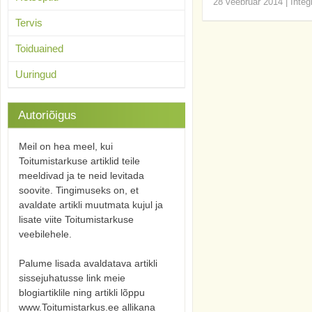
28 veebruar 2014
|
Integ
Tervis
Toiduained
Uuringud
Autoriõigus
Meil on hea meel, kui
Toitumistarkuse artiklid teile
meeldivad ja te neid levitada
soovite. Tingimuseks on, et
avaldate artikli muutmata kujul ja
lisate viite Toitumistarkuse
veebilehele.
Palume lisada avaldatava artikli
sissejuhatusse link meie
blogiartiklile ning artikli lõppu
www.Toitumistarkus.ee allikana