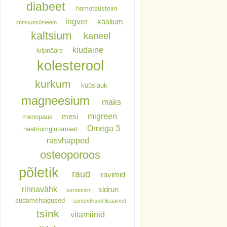
diabeet
homotsüsteiin
ingver
kaalium
immuunsüsteem
kaltsium
kaneel
kiudaine
kilpnääre
kolesterool
kurkum
küüslauk
magneesium
maks
migreen
mesi
menopaus
Omega 3
naatriumglutamaat
rasvhapped
osteoporoos
põletik
raud
ravimid
rinnavähk
sidrun
serotoniin
südamehaigused
sünteetilised lisaained
tsink
vitamiinid