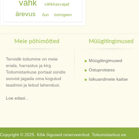
vähk
vähkkasvajad
ärevus
õun
östrogeen
Meie põhimõtted
Müügitingimused
Tervislik toitumine on meie
Müügitingimused
eriala, harrastus ja kirg.
Ostuprotsess
Toitumistarkuse portaal sündis
soovist jagada oma kogutud
Isikuandmete kaitse
teadmisi ja leitud lahendusi.
Loe edasi...
Copyright © 2025. Kõik õigused reserveeritud. Toitumistarkus.ee