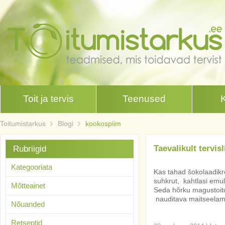
Toit ja tervis
Teenused
Toitumistarkus
Blogi
kookospiim
Taevalikult tervis
Rubriigid
Kategooriata
Kas tahad šokolaadikre
suhkrut, kahtlasi emulg
Mõtteainet
Seda hõrku magustoitu
nauditava maitseelamus
Nõuanded
Retseptid