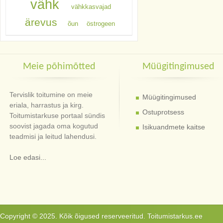
vähk
vähkkasvajad
ärevus
õun
östrogeen
Meie põhimõtted
Müügitingimused
Tervislik toitumine on meie
Müügitingimused
eriala, harrastus ja kirg.
Ostuprotsess
Toitumistarkuse portaal sündis
soovist jagada oma kogutud
Isikuandmete kaitse
teadmisi ja leitud lahendusi.
Loe edasi...
Copyright © 2025. Kõik õigused reserveeritud. Toitumistarkus.ee