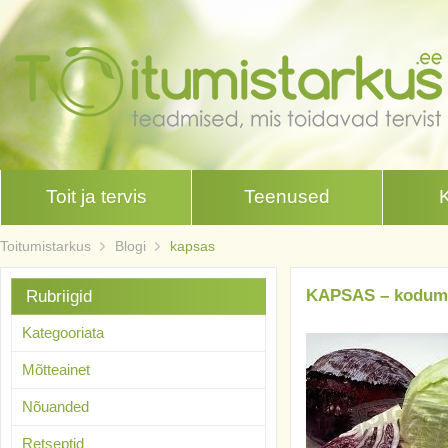
Toit ja tervis
Teenused
Toitumistarkus
Blogi
kapsas
KAPSAS – koduma
Rubriigid
Kategooriata
Mõtteainet
Nõuanded
Retseptid