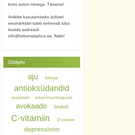
koos autori nimega. Täname!
Artiklite kasutamiseks ärilistel
eesmärkidel tuleb eelnevalt luba
küsida aadressil
info@toitumistarkus.ee. Aitäh!
Sildipilv
aju
Allergia
antioksüdandid
aspartaam
autoimmuunhaigused
avokaado
brokoli
C-vitamiin
D-vitamiin
depressioon