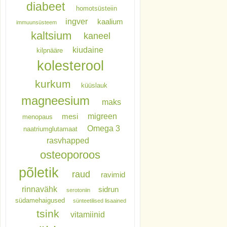
diabeet
homotsüsteiin
ingver
kaalium
immuunsüsteem
kaltsium
kaneel
kiudaine
kilpnääre
kolesterool
kurkum
küüslauk
magneesium
maks
migreen
mesi
menopaus
Omega 3
naatriumglutamaat
rasvhapped
osteoporoos
põletik
raud
ravimid
rinnavähk
sidrun
serotoniin
südamehaigused
sünteetilised lisaained
tsink
vitamiinid