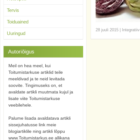
Tervis
Toiduained
28 juuli 2015
|
Integratii
Uuringud
Autoriõigus
Meil on hea meel, kui
Toitumistarkuse artiklid teile
meeldivad ja te neid levitada
soovite. Tingimuseks on, et
avaldate artikli muutmata kujul ja
lisate viite Toitumistarkuse
veebilehele.
Palume lisada avaldatava artikli
sissejuhatusse link meie
blogiartiklile ning artikli lõppu
www.Toitumistarkus.ee allikana