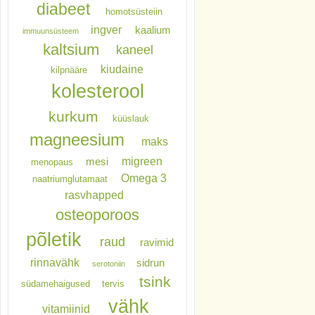
diabeet
homotsüsteiin
ingver
kaalium
immuunsüsteem
kaltsium
kaneel
kiudaine
kilpnääre
kolesterool
kurkum
küüslauk
magneesium
maks
migreen
mesi
menopaus
Omega 3
naatriumglutamaat
rasvhapped
osteoporoos
põletik
raud
ravimid
rinnavähk
sidrun
serotoniin
tsink
südamehaigused
tervis
vähk
vitamiinid