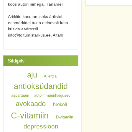
koos autori nimega. Täname!
Artiklite kasutamiseks ärilistel
eesmärkidel tuleb eelnevalt luba
küsida aadressil
info@toitumistarkus.ee. Aitäh!
Sildipilv
aju
Allergia
antioksüdandid
aspartaam
autoimmuunhaigused
avokaado
brokoli
C-vitamiin
D-vitamiin
depressioon