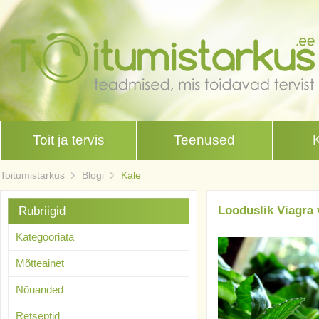
Toit ja tervis
Teenused
Toitumistarkus
Blogi
Kale
Looduslik Viagra 
Rubriigid
Kategooriata
Mõtteainet
Nõuanded
Retseptid