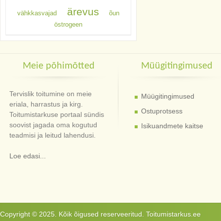
ärevus
vähkkasvajad
õun
östrogeen
Meie põhimõtted
Müügitingimused
Tervislik toitumine on meie
Müügitingimused
eriala, harrastus ja kirg.
Ostuprotsess
Toitumistarkuse portaal sündis
soovist jagada oma kogutud
Isikuandmete kaitse
teadmisi ja leitud lahendusi.
Loe edasi...
Copyright © 2025. Kõik õigused reserveeritud. Toitumistarkus.ee