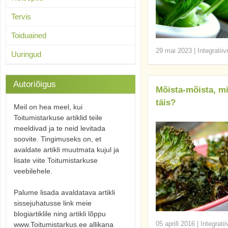
Tervis
Toiduained
29 mai 2023
|
Integratii
Uuringud
Autoriõigus
Mõista-mõista, mis
täis?
Meil on hea meel, kui
Toitumistarkuse artiklid teile
meeldivad ja te neid levitada
soovite. Tingimuseks on, et
avaldate artikli muutmata kujul ja
lisate viite Toitumistarkuse
veebilehele.
Palume lisada avaldatava artikli
sissejuhatusse link meie
blogiartiklile ning artikli lõppu
05 aprill 2016
|
Integrati
www.Toitumistarkus.ee allikana