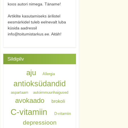
koos autori nimega. Täname!
Artiklite kasutamiseks ärilistel
eesmärkidel tuleb eelnevalt luba
küsida aadressil
info@toitumistarkus.ee. Aitäh!
Sildipilv
aju
Allergia
antioksüdandid
aspartaam
autoimmuunhaigused
avokaado
brokoli
C-vitamiin
D-vitamiin
depressioon