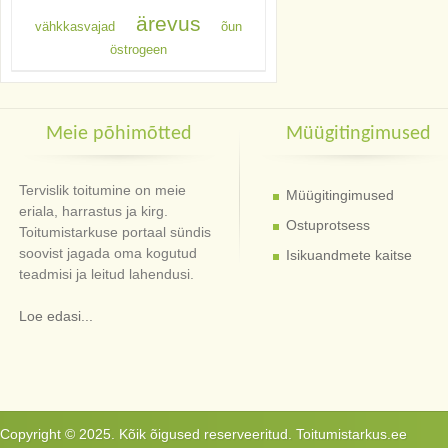
ärevus
vähkkasvajad
õun
östrogeen
Meie põhimõtted
Müügitingimused
Tervislik toitumine on meie
Müügitingimused
eriala, harrastus ja kirg.
Ostuprotsess
Toitumistarkuse portaal sündis
soovist jagada oma kogutud
Isikuandmete kaitse
teadmisi ja leitud lahendusi.
Loe edasi...
Copyright © 2025. Kõik õigused reserveeritud. Toitumistarkus.ee