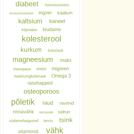
diabeet
homotsüsteiin
ingver
kaalium
immuunsüsteem
kaltsium
kaneel
kiudaine
kilpnääre
kolesterool
kurkum
küüslauk
magneesium
maks
migreen
mesi
menopaus
Omega 3
naatriumglutamaat
rasvhapped
osteoporoos
põletik
raud
ravimid
rinnavähk
sidrun
serotoniin
tsink
südamehaigused
tervis
vähk
vitamiinid