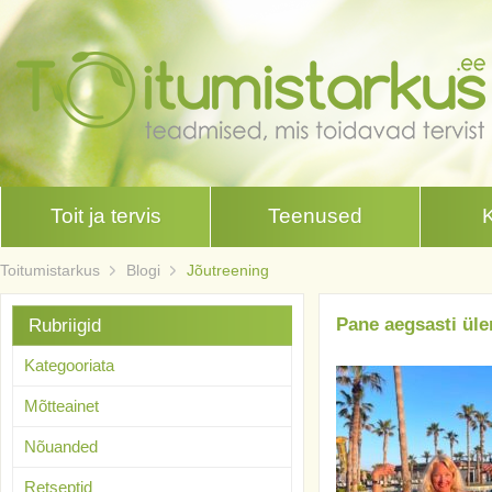
Toit ja tervis
Teenused
Toitumistarkus
Blogi
Jõutreening
Pane aegsasti üle
Rubriigid
Kategooriata
Mõtteainet
Nõuanded
Retseptid