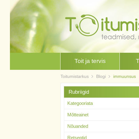
Toit ja tervis
Toitumistarkus
Blogi
immuunsus
Rubriigid
Kategooriata
Mõtteainet
Nõuanded
Retseptid