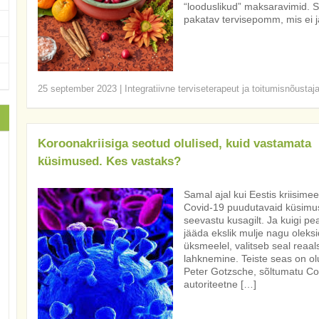
“looduslikud” maksaravimid. Si
pakatav tervisepomm, mis ei 
25 september 2023
|
Integratiivne terviseterapeut ja toitumisnõustaj
Koroonakriisiga seotud olulised, kuid vastamata
küsimused. Kes vastaks?
Samal ajal kui Eestis kriisime
Covid-19 puudutavaid küsimusi
seevastu kusagilt. Ja kuigi p
jääda ekslik mulje nagu oleks
üksmeelel, valitseb seal reaa
lahknemine. Teiste seas on olu
Peter Gotzsche, sõltumatu Co
autoriteetne […]