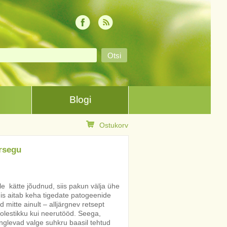
Blogi
Ostukorv
ersegu
lle kätte jõudnud, siis pakun välja ühe
 mis aitab keha tigedate patogeenide
 mitte ainult – alljärgnev retsept
olestikku kui neerutööd. Seega,
inglevad valge suhkru baasil tehtud