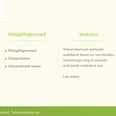
Müügitingimused
Vastutus
Toitumistarkuse portaalis
Müügitingimused
avaldatud teave on soovitusliku
Ostuprotsess
iseloomuga ning ei asenda
arsti poolt määratud ravi.
Isikuandmete kaitse
Loe edasi...
ritud. Toitumistarkus.ee