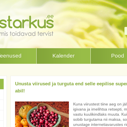
Teenused
Kalender
Pood
Unusta viirused ja turguta end selle eepilise sup
abil!
Kuna viirustest tiine aeg on jä
igivana ja imelihtsa retsepti,
vastu kuulikindlaks muuta. Kuid
sobib turgutama nii maksa, so
unustage internetiavarustes r