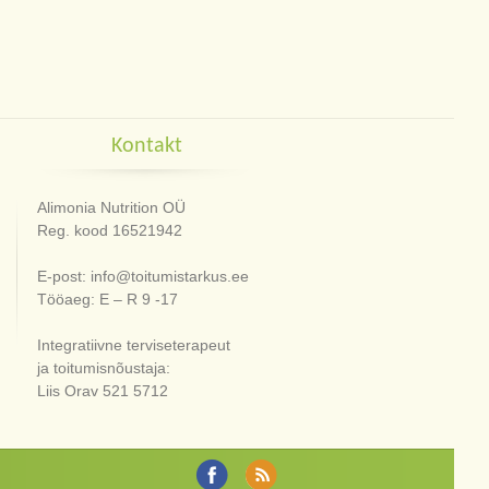
Kontakt
Alimonia Nutrition OÜ
Reg. kood 16521942
E-post: info@toitumistarkus.ee
Tööaeg: E – R 9 -17
Integratiivne terviseterapeut
ja toitumisnõustaja:
Liis Orav 521 5712