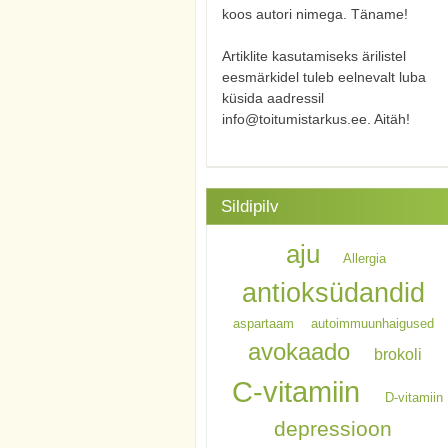
koos autori nimega. Täname!
Artiklite kasutamiseks ärilistel
eesmärkidel tuleb eelnevalt luba
küsida aadressil
info@toitumistarkus.ee. Aitäh!
Sildipilv
aju
Allergia
antioksüdandid
aspartaam
autoimmuunhaigused
avokaado
brokoli
C-vitamiin
D-vitamiin
depressioon