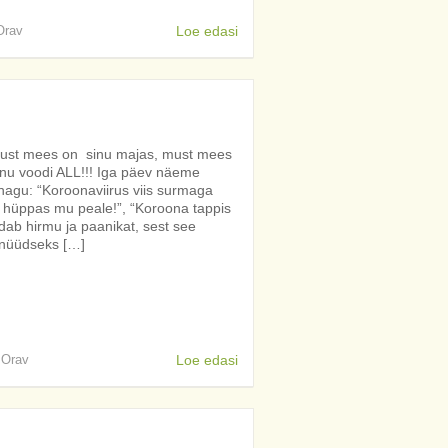
 Orav
Loe edasi
must mees on sinu majas, must mees
inu voodi ALL!!! Iga päev näeme
 nagu: “Koroonaviirus viis surmaga
sa hüppas mu peale!”, “Koroona tappis
ldab hirmu ja paanikat, sest see
 nüüdseks […]
s Orav
Loe edasi