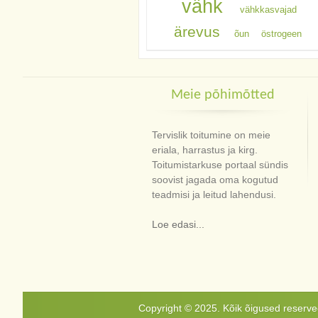
vähk
vähkkasvajad
ärevus
õun
östrogeen
Meie põhimõtted
Tervislik toitumine on meie
eriala, harrastus ja kirg.
Toitumistarkuse portaal sündis
soovist jagada oma kogutud
teadmisi ja leitud lahendusi.
Loe edasi...
Copyright © 2025. Kõik õigused reservee