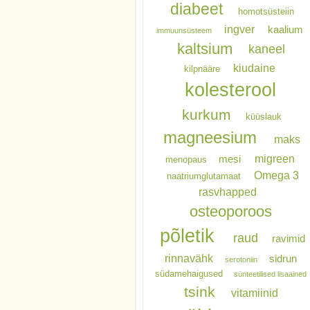
diabeet
homotsüsteiin
ingver
kaalium
immuunsüsteem
kaltsium
kaneel
kiudaine
kilpnääre
kolesterool
kurkum
küüslauk
magneesium
maks
migreen
mesi
menopaus
Omega 3
naatriumglutamaat
rasvhapped
osteoporoos
põletik
raud
ravimid
rinnavähk
sidrun
serotoniin
südamehaigused
sünteetilised lisaained
tsink
vitamiinid