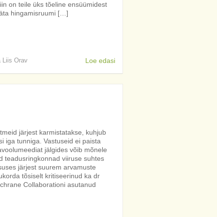
in on teile üks tõeline ensüümidest
jäta hingamisruumi […]
a Liis Orav
Loe edasi
etmeid järjest karmistatakse, kuhjub
 iga tunniga. Vastuseid ei paista
eavoolumeediat jälgides võib mõnele
id teadusringkonnad viiruse suhtes
lsuses järjest suurem arvamuste
korda tõsiselt kritiseerinud ka dr
chrane Collaborationi asutanud