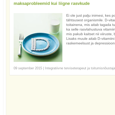
maksaprobleemid kui liigne rasvkude
Ei ole just palju inimesi, kes p
tähtsusest organismile. D-vita
toitainena, mis aitab tagada t
ka selle rasvlahustuva vitami
mis pakub kaitset nii viiruste,
Lisaks muule aitab D-vitamiin
raskemeelsust ja depressiooni
09 september 2015
|
Integratiivne terviseterapeut ja toitumisnõustaj