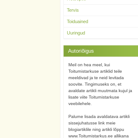
Tervis
Toiduained
Uuringud
Autoriõigus
Meil on hea meel, kui
Toitumistarkuse artiklid teile
meeldivad ja te neid levitada
soovite. Tingimuseks on, et
avaldate artikli muutmata kujul ja
lisate viite Toitumistarkuse
veebilehele.
Palume lisada avaldatava artikli
sissejuhatusse link meie
blogiartiklile ning artikli lõppu
www.Toitumistarkus.ee allikana