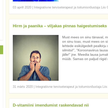
03 aprill 2020
|
Integratiivne terviseterapeut ja toitumisnõustaja Liis
Hirm ja paanika – viljakas pinnas haigestumiseks
Must mees on sinu tänaval, 
on sinu toas, must mees on s
lehtede esikülgedelt pealkirju
silmitsi!”, “Koroonaviirus lau
jälle!” jne. Meedia lausa juma
müüb. Samas on paljud riigid
31 märts 2020
|
Integratiivne terviseterapeut ja toitumisnõustaja Lii
D-vitamiini imendumist raskendavad nii