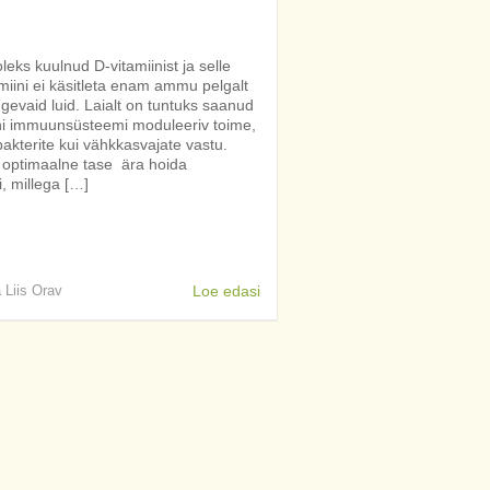
oleks kuulnud D-vitamiinist ja selle
miini ei käsitleta enam ammu pelgalt
ugevaid luid. Laialt on tuntuks saanud
ini immuunsüsteemi moduleeriv toime,
 bakterite kui vähkkasvajate vastu.
i optimaalne tase ära hoida
, millega […]
a Liis Orav
Loe edasi