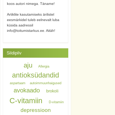
koos autori nimega. Täname!
Artiklite kasutamiseks ärilistel
eesmärkidel tuleb eelnevalt luba
küsida aadressil
info@toitumistarkus.ee. Aitäh!
Sildipilv
aju
Allergia
antioksüdandid
aspartaam
autoimmuunhaigused
avokaado
brokoli
C-vitamiin
D-vitamiin
depressioon