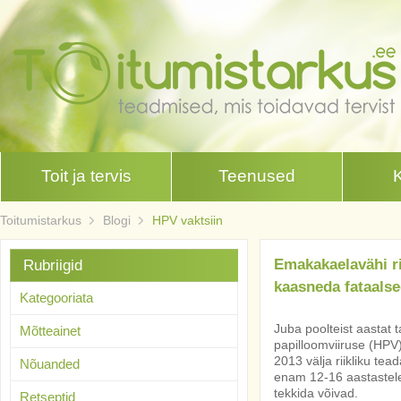
Toit ja tervis
Teenused
Toitumistarkus
Blogi
HPV vaktsiin
Emakakaelavähi r
Rubriigid
kaasneda fataalse
Kategooriata
Juba poolteist aastat
Mõtteainet
papilloomviiruse (HPV)
2013 välja riikliku te
Nõuanded
enam 12-16 aastastele 
tekkida võivad.
Retseptid