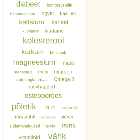
diabeet
homotsüsteiin
ingver
kaalium
immuunsüsteem
kaltsium
kaneel
kiudaine
kilpnääre
kolesterool
kurkum
küüslauk
magneesium
maks
migreen
mesi
menopaus
Omega 3
naatriumglutamaat
rasvhapped
osteoporoos
põletik
raud
ravimid
rinnavähk
sidrun
serotoniin
tsink
südamehaigused
tervis
vähk
vitamiinid