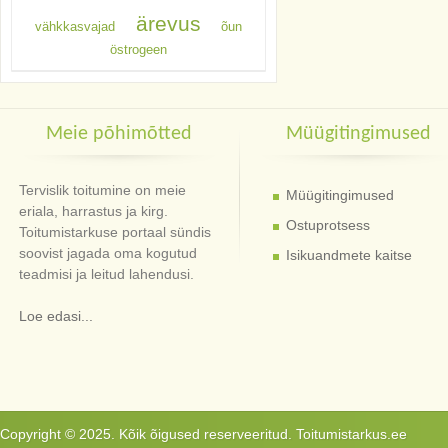
ärevus
vähkkasvajad
õun
östrogeen
Meie põhimõtted
Müügitingimused
Tervislik toitumine on meie
Müügitingimused
eriala, harrastus ja kirg.
Ostuprotsess
Toitumistarkuse portaal sündis
soovist jagada oma kogutud
Isikuandmete kaitse
teadmisi ja leitud lahendusi.
Loe edasi...
Copyright © 2025. Kõik õigused reserveeritud. Toitumistarkus.ee