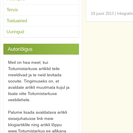
Tervis
19 juuni 2013
|
Integrati
Toiduained
Uuringud
Autoriõigus
Meil on hea meel, kui
Toitumistarkuse artiklid teile
meeldivad ja te neid levitada
soovite. Tingimuseks on, et
avaldate artikli muutmata kujul ja
lisate viite Toitumistarkuse
veebilehele.
Palume lisada avaldatava artikli
sissejuhatusse link meie
blogiartiklile ning artikli lõppu
www.Toitumistarkus.ee allikana