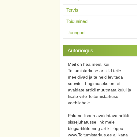
Tervis
Toiduained
Uuringud
Autoriõigus
Meil on hea meel, kui
Toitumistarkuse artiklid teile
meeldivad ja te neid levitada
soovite. Tingimuseks on, et
avaldate artikli muutmata kujul ja
lisate viite Toitumistarkuse
veebilehele.
Palume lisada avaldatava artikli
sissejuhatusse link meie
blogiartiklile ning artikli lõppu
www.Toitumistarkus.ee allikana