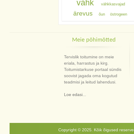
vähk
vähkkasvajad
ärevus
õun
östrogeen
Meie põhimõtted
Tervislik toitumine on meie
eriala, harrastus ja kirg.
Toitumistarkuse portaal sündis
soovist jagada oma kogutud
teadmisi ja leitud lahendusi.
Loe edasi...
Copyright © 2025. Kõik õigused reservee