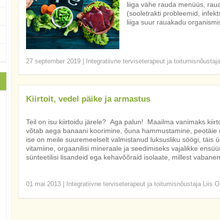
liiga vähe rauda menüüs, ra
(sooletrakti probleemid, infekt
liiga suur rauakadu organismi
27 september 2019
|
Integratiivne terviseterapeut ja toitumisnõustaj
Kiirtoit, vedel päike ja armastus
Teil on isu kiirtoidu järele? Aga palun! Maailma vanimaks kiirt
võtab aega banaani koorimine, õuna hammustamine, peotäie
ise on meile suuremeelselt valmistanud luksusliku söögi, täis 
vitamiine, orgaanilisi mineraale ja seedimiseks vajalikke ensü
sünteetilisi lisandeid ega kehavõõraid isolaate, millest vaban
01 mai 2013
|
Integratiivne terviseterapeut ja toitumisnõustaja Liis O