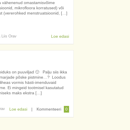
ua vähenenud omastamisvõime
sioonid, mikrofloora korratused) või
st (vererohked menstruatsioonid, […]
a Liis Orav
Loe edasi
oiduks on puuviljad 🙂 Palju siis ikka
 marjade põske pistmine…? Loodus
üliheas vormis hästi-imenduvaid
üme. Ei mingeid tootmisel kasutatud
emiseks maks ekstra […]
rav
Loe edasi
|
Kommenteeri
0