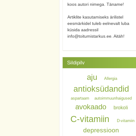
koos autori nimega. Täname!
Artiklite kasutamiseks ärilistel
eesmärkidel tuleb eelnevalt luba
küsida aadressil
info@toitumistarkus.ee. Aitäh!
Sildipilv
aju
Allergia
antioksüdandid
aspartaam
autoimmuunhaigused
avokaado
brokoli
C-vitamiin
D-vitamiin
depressioon