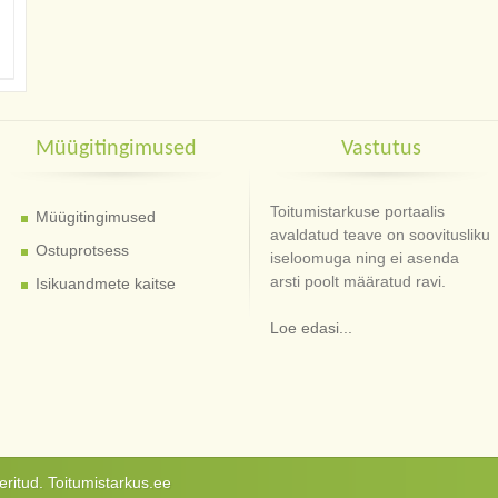
Müügitingimused
Vastutus
Toitumistarkuse portaalis
Müügitingimused
avaldatud teave on soovitusliku
Ostuprotsess
iseloomuga ning ei asenda
arsti poolt määratud ravi.
Isikuandmete kaitse
Loe edasi...
ritud. Toitumistarkus.ee