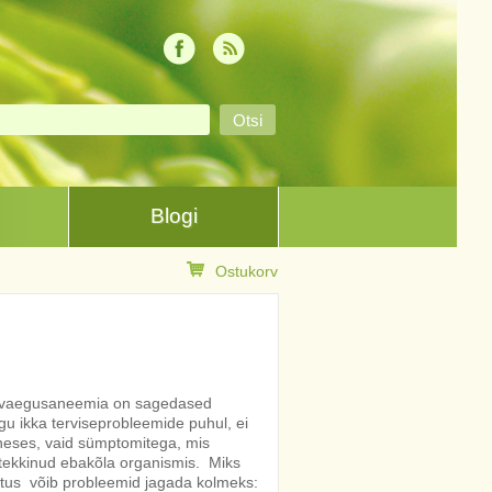
Blogi
Ostukorv
avaegusaneemia on sagedased
 ikka terviseprobleemide puhul, ei
neses, vaid sümptomitega, mis
tekkinud ebakõla organismis. Miks
tus võib probleemid jagada kolmeks: