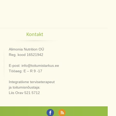
Kontakt
Alimonia Nutrition OÜ
Reg. kood 16521942
E-post: info@toitumistarkus.ee
Tööaeg: E – R 9 -17
Integratiivne terviseterapeut
ja toitumisnõustaja:
Liis Orav 521 5712