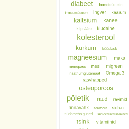
diabeet
homotsüsteiin
ingver
kaalium
immuunsüsteem
kaltsium
kaneel
kiudaine
kilpnääre
kolesterool
kurkum
küüslauk
magneesium
maks
migreen
mesi
menopaus
Omega 3
naatriumglutamaat
rasvhapped
osteoporoos
põletik
raud
ravimid
rinnavähk
sidrun
serotoniin
südamehaigused
sünteetilised lisaained
tsink
vitamiinid