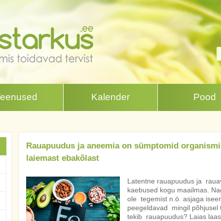
Teenused
Kalender
Pood
Rauapuudus ja aneemia on sümptomid organismi
laiemast ebakõlast
Latentne rauapuudus ja rau
kaebused kogu maailmas. Nagu
ole tegemist n.ö. asjaga isee
peegeldavad mingil põhjusel 
tekib rauapuudus? Laias laas