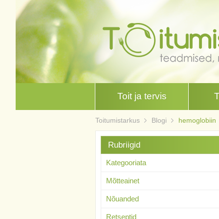
Toit ja tervis
Toitumistarkus
Blogi
hemoglobiin
Rubriigid
Kategooriata
Mõtteainet
Nõuanded
Retseptid