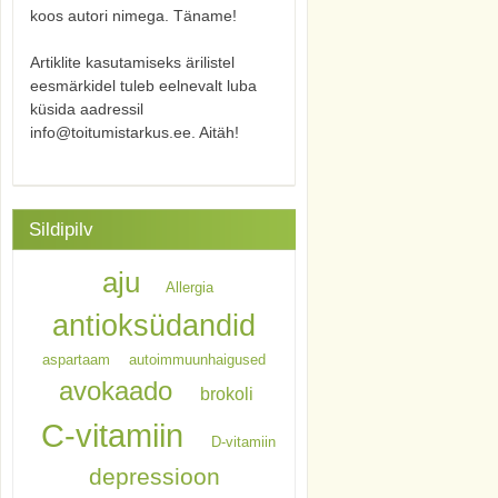
koos autori nimega. Täname!
Artiklite kasutamiseks ärilistel
eesmärkidel tuleb eelnevalt luba
küsida aadressil
info@toitumistarkus.ee. Aitäh!
Sildipilv
aju
Allergia
antioksüdandid
aspartaam
autoimmuunhaigused
avokaado
brokoli
C-vitamiin
D-vitamiin
depressioon