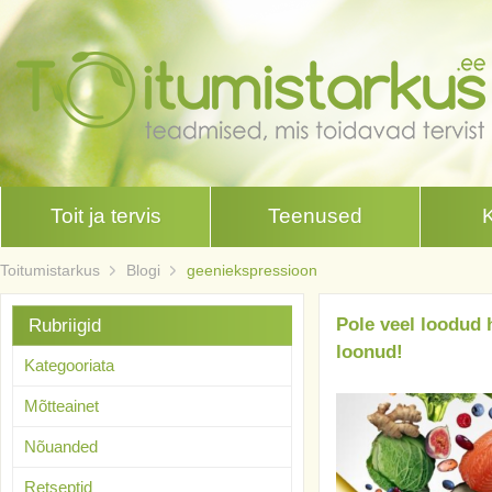
Toit ja tervis
Teenused
Toitumistarkus
Blogi
geeniekspressioon
Pole veel loodud 
Rubriigid
loonud!
Kategooriata
Mõtteainet
Nõuanded
Retseptid