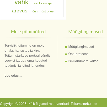
vähk
vähkkasvajad
ärevus
õun
östrogeen
Meie põhimõtted
Müügitingimused
Tervislik toitumine on meie
Müügitingimused
eriala, harrastus ja kirg.
Ostuprotsess
Toitumistarkuse portaal sündis
soovist jagada oma kogutud
Isikuandmete kaitse
teadmisi ja leitud lahendusi.
Loe edasi...
Copyright © 2025. Kõik õigused reserveeritud. Toitumistarkus.ee