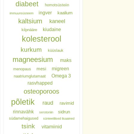
diabeet
homotsüsteiin
ingver
kaalium
immuunsüsteem
kaltsium
kaneel
kiudaine
kilpnääre
kolesterool
kurkum
küüslauk
magneesium
maks
migreen
mesi
menopaus
Omega 3
naatriumglutamaat
rasvhapped
osteoporoos
põletik
raud
ravimid
rinnavähk
sidrun
serotoniin
südamehaigused
sünteetilised lisaained
tsink
vitamiinid