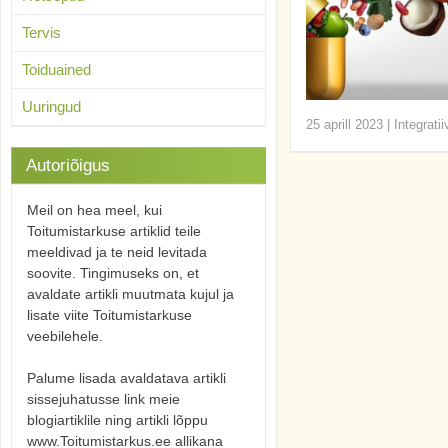
Tervis
Toiduained
Uuringud
25 aprill 2023
|
Integrati
Autoriõigus
Meil on hea meel, kui
Toitumistarkuse artiklid teile
meeldivad ja te neid levitada
soovite. Tingimuseks on, et
avaldate artikli muutmata kujul ja
lisate viite Toitumistarkuse
veebilehele.
Palume lisada avaldatava artikli
sissejuhatusse link meie
blogiartiklile ning artikli lõppu
www.Toitumistarkus.ee allikana