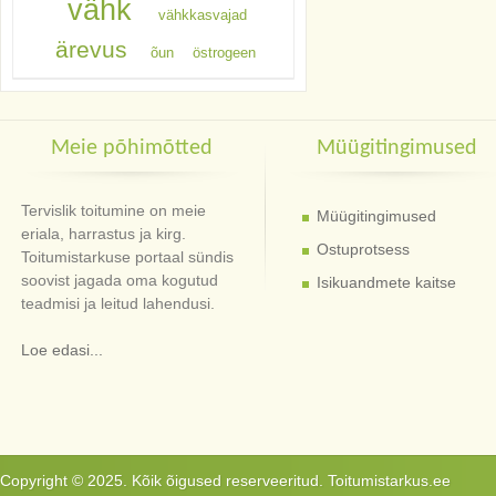
vähk
vähkkasvajad
ärevus
õun
östrogeen
Meie põhimõtted
Müügitingimused
Tervislik toitumine on meie
Müügitingimused
eriala, harrastus ja kirg.
Ostuprotsess
Toitumistarkuse portaal sündis
soovist jagada oma kogutud
Isikuandmete kaitse
teadmisi ja leitud lahendusi.
Loe edasi...
Copyright © 2025. Kõik õigused reserveeritud. Toitumistarkus.ee