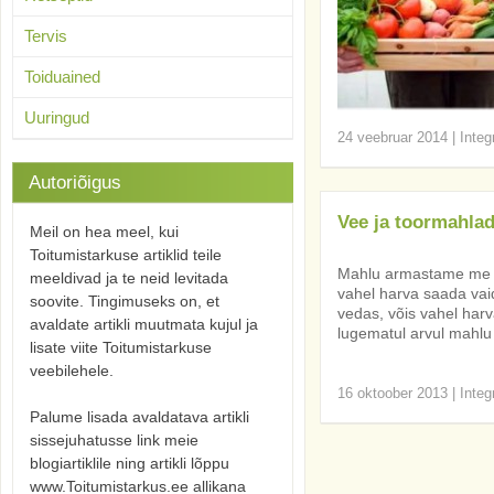
Tervis
Toiduained
Uuringud
24 veebruar 2014
|
Integ
Autoriõigus
Vee ja toormahlad
Meil on hea meel, kui
Toitumistarkuse artiklid teile
Mahlu armastame me kõi
meeldivad ja te neid levitada
vahel harva saada vaid 
soovite. Tingimuseks on, et
vedas, võis vahel harv
avaldate artikli muutmata kujul ja
lugematul arvul mahlu s
lisate viite Toitumistarkuse
veebilehele.
16 oktoober 2013
|
Integ
Palume lisada avaldatava artikli
sissejuhatusse link meie
blogiartiklile ning artikli lõppu
www.Toitumistarkus.ee allikana