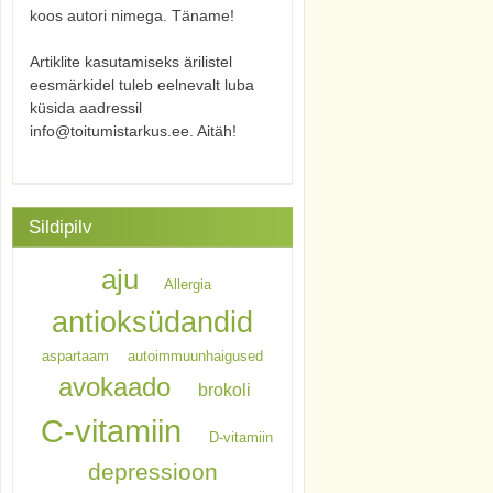
koos autori nimega. Täname!
Artiklite kasutamiseks ärilistel
eesmärkidel tuleb eelnevalt luba
küsida aadressil
info@toitumistarkus.ee. Aitäh!
Sildipilv
aju
Allergia
antioksüdandid
aspartaam
autoimmuunhaigused
avokaado
brokoli
C-vitamiin
D-vitamiin
depressioon