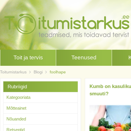
Toit ja tervis
Teenused
Toitumistarkus
Blogi
foolhape
Kumb on kasulikum
Rubriigid
smuuti?
Kategooriata
Mõtteainet
Nõuanded
Retseptid