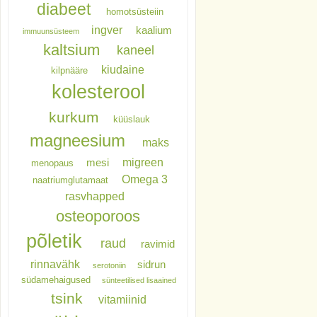
diabeet
homotsüsteiin
ingver
kaalium
immuunsüsteem
kaltsium
kaneel
kiudaine
kilpnääre
kolesterool
kurkum
küüslauk
magneesium
maks
migreen
mesi
menopaus
Omega 3
naatriumglutamaat
rasvhapped
osteoporoos
põletik
raud
ravimid
rinnavähk
sidrun
serotoniin
südamehaigused
sünteetilised lisaained
tsink
vitamiinid