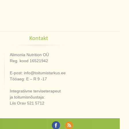
Kontakt
Alimonia Nutrition OÜ
Reg. kood 16521942
E-post: info@toitumistarkus.ee
Tööaeg: E – R 9 -17
Integratiivne terviseterapeut
ja toitumisnõustaja:
Liis Orav 521 5712