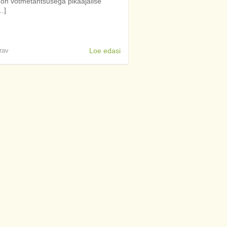
 on võtmetähtsusega pikaajalise
…]
rav
Loe edasi