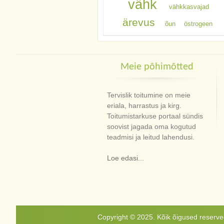
vähk
vähkkasvajad
ärevus
õun
östrogeen
Meie põhimõtted
Tervislik toitumine on meie
eriala, harrastus ja kirg.
Toitumistarkuse portaal sündis
soovist jagada oma kogutud
teadmisi ja leitud lahendusi.
Loe edasi...
Copyright © 2025. Kõik õigused reservee