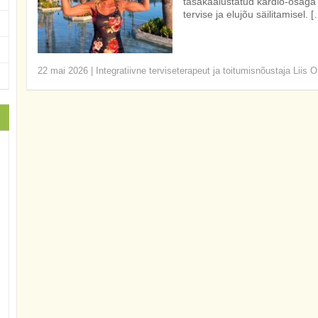
tasakaalustatud kardio-osaga
tervise ja elujõu säilitamisel. [
22 mai 2026
|
Integratiivne terviseterapeut ja toitumisnõustaja Liis O