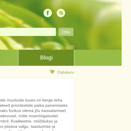
Blogi
Ostukorv
ste muutuste tuues on kerge teha
ideed prioriteetide paika panemiseks.
eaks fookus olema jõu kasvatamisel,
epidevusel, mitte moeröögatustel,
bril. Kvaliteetne, mõõdukas ja
os piisava valgu, taastumise ja