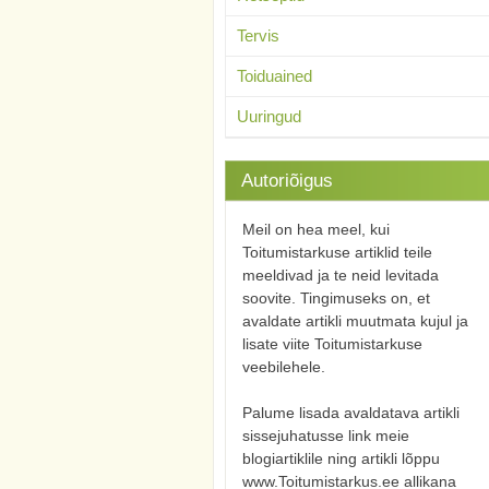
Tervis
Toiduained
Uuringud
Autoriõigus
Meil on hea meel, kui
Toitumistarkuse artiklid teile
meeldivad ja te neid levitada
soovite. Tingimuseks on, et
avaldate artikli muutmata kujul ja
lisate viite Toitumistarkuse
veebilehele.
Palume lisada avaldatava artikli
sissejuhatusse link meie
blogiartiklile ning artikli lõppu
www.Toitumistarkus.ee allikana