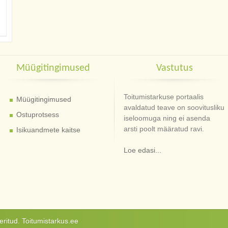
Müügitingimused
Vastutus
Toitumistarkuse portaalis
Müügitingimused
avaldatud teave on soovitusliku
Ostuprotsess
iseloomuga ning ei asenda
arsti poolt määratud ravi.
Isikuandmete kaitse
Loe edasi...
ritud. Toitumistarkus.ee