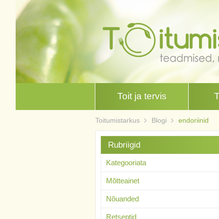
Toit ja tervis
Toitumistarkus
Blogi
endoriinid
Rubriigid
Kategooriata
Mõtteainet
Nõuanded
Retseptid