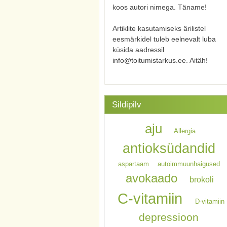
koos autori nimega. Täname!
Artiklite kasutamiseks ärilistel
eesmärkidel tuleb eelnevalt luba
küsida aadressil
info@toitumistarkus.ee. Aitäh!
Sildipilv
aju
Allergia
antioksüdandid
aspartaam
autoimmuunhaigused
avokaado
brokoli
C-vitamiin
D-vitamiin
depressioon