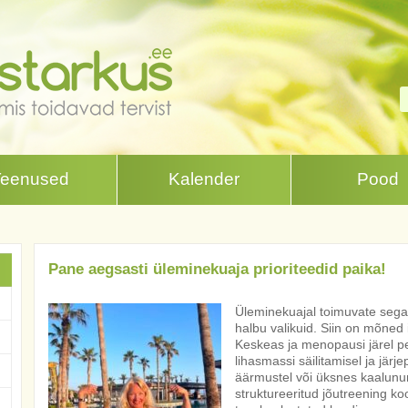
Teenused
Kalender
Pood
Pane aegsasti üleminekuaja prioriteedid paika!
Üleminekuajal toimuvate sega
halbu valikuid. Siin on mõned 
Keskeas ja menopausi järel p
lihasmassi säilitamisel ja järj
äärmustel või üksnes kaalunum
struktureeritud jõutreening ko