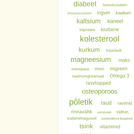
diabeet
homotsüsteiin
ingver
kaalium
immuunsüsteem
kaltsium
kaneel
kiudaine
kilpnääre
kolesterool
kurkum
küüslauk
magneesium
maks
migreen
mesi
menopaus
Omega 3
naatriumglutamaat
rasvhapped
osteoporoos
põletik
raud
ravimid
rinnavähk
sidrun
serotoniin
südamehaigused
sünteetilised lisaained
tsink
vitamiinid