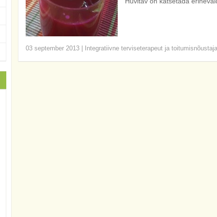
Huvitav on katsetada erinevai
03 september 2013
|
Integratiivne terviseterapeut ja toitumisnõustaj