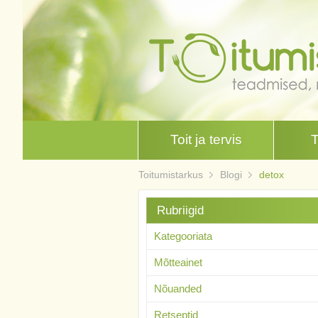
Toit ja tervis
Toitumistarkus
Blogi
detox
Rubriigid
Kategooriata
Mõtteainet
Nõuanded
Retseptid