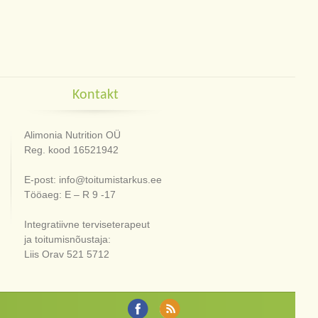
Kontakt
Alimonia Nutrition OÜ
Reg. kood 16521942
E-post: info@toitumistarkus.ee
Tööaeg: E – R 9 -17
Integratiivne terviseterapeut
ja toitumisnõustaja:
Liis Orav 521 5712