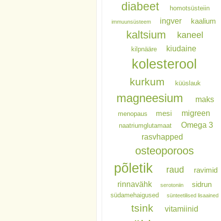
diabeet
homotsüsteiin
ingver
kaalium
immuunsüsteem
kaltsium
kaneel
kiudaine
kilpnääre
kolesterool
kurkum
küüslauk
magneesium
maks
migreen
mesi
menopaus
Omega 3
naatriumglutamaat
rasvhapped
osteoporoos
põletik
raud
ravimid
rinnavähk
sidrun
serotoniin
südamehaigused
sünteetilised lisaained
tsink
vitamiinid