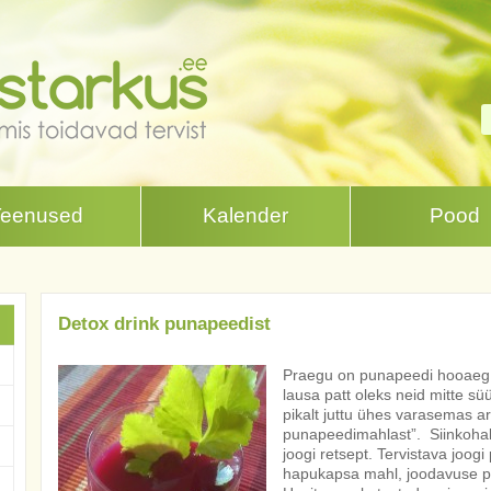
Teenused
Kalender
Pood
Detox drink punapeedist
Praegu on punapeedi hooaeg. 
lausa patt oleks neid mitte s
pikalt juttu ühes varasemas a
punapeedimahlast”. Siinkohal 
joogi retsept. Tervistava joog
hapukapsa mahl, joodavuse pa