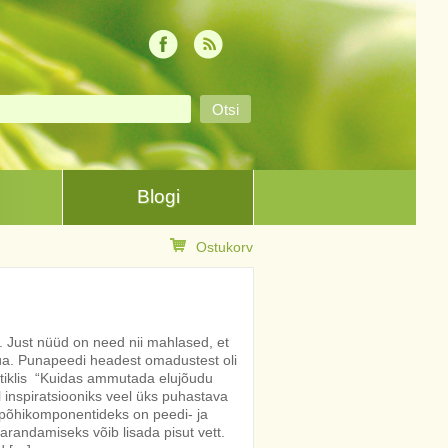
Blogi
Ostukorv
Just nüüd on need nii mahlased, et
üüa. Punapeedi headest omadustest oli
rtiklis “Kuidas ammutada elujõudu
inspiratsiooniks veel üks puhastava
i põhikomponentideks on peedi- ja
randamiseks võib lisada pisut vett.