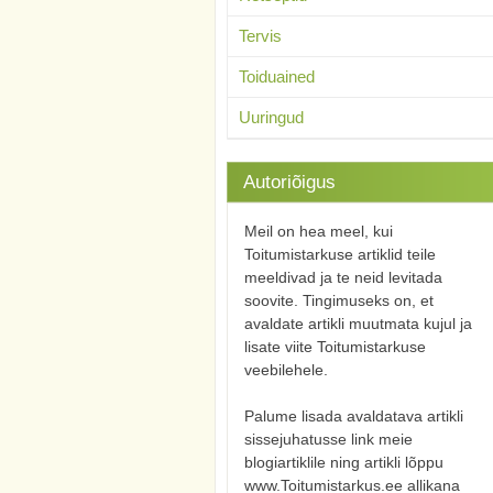
Tervis
Toiduained
Uuringud
Autoriõigus
Meil on hea meel, kui
Toitumistarkuse artiklid teile
meeldivad ja te neid levitada
soovite. Tingimuseks on, et
avaldate artikli muutmata kujul ja
lisate viite Toitumistarkuse
veebilehele.
Palume lisada avaldatava artikli
sissejuhatusse link meie
blogiartiklile ning artikli lõppu
www.Toitumistarkus.ee allikana