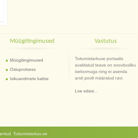
Müügitingimused
Vastutus
Toitumistarkuse portaalis
Müügitingimused
avaldatud teave on soovitusliku
Ostuprotsess
iseloomuga ning ei asenda
arsti poolt määratud ravi.
Isikuandmete kaitse
Loe edasi...
ritud. Toitumistarkus.ee