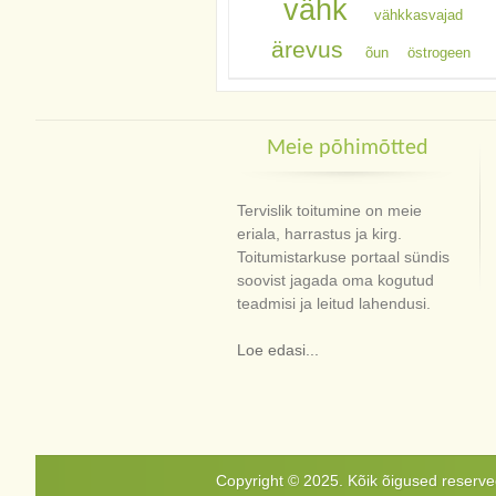
vähk
vähkkasvajad
ärevus
õun
östrogeen
Meie põhimõtted
Tervislik toitumine on meie
eriala, harrastus ja kirg.
Toitumistarkuse portaal sündis
soovist jagada oma kogutud
teadmisi ja leitud lahendusi.
Loe edasi...
Copyright © 2025. Kõik õigused reservee