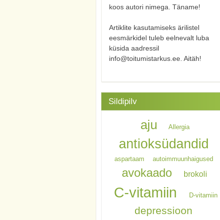
koos autori nimega. Täname!
Artiklite kasutamiseks ärilistel
eesmärkidel tuleb eelnevalt luba
küsida aadressil
info@toitumistarkus.ee. Aitäh!
Sildipilv
aju
Allergia
antioksüdandid
aspartaam
autoimmuunhaigused
avokaado
brokoli
C-vitamiin
D-vitamiin
depressioon