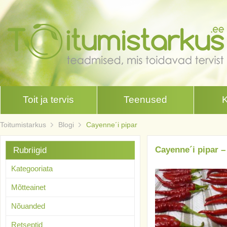
Toit ja tervis
Teenused
Toitumistarkus
Blogi
Cayenne´i pipar
Cayenne´i pipar –
Rubriigid
Kategooriata
Mõtteainet
Nõuanded
Retseptid