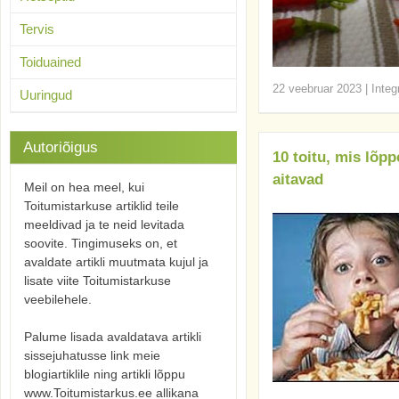
Tervis
Toiduained
22 veebruar 2023
|
Integ
Uuringud
Autoriõigus
10 toitu, mis lõpp
aitavad
Meil on hea meel, kui
Toitumistarkuse artiklid teile
meeldivad ja te neid levitada
soovite. Tingimuseks on, et
avaldate artikli muutmata kujul ja
lisate viite Toitumistarkuse
veebilehele.
Palume lisada avaldatava artikli
sissejuhatusse link meie
blogiartiklile ning artikli lõppu
www.Toitumistarkus.ee allikana