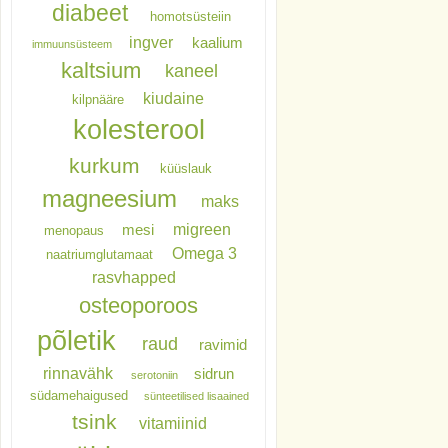
diabeet
homotsüsteiin
ingver
kaalium
immuunsüsteem
kaltsium
kaneel
kiudaine
kilpnääre
kolesterool
kurkum
küüslauk
magneesium
maks
migreen
mesi
menopaus
Omega 3
naatriumglutamaat
rasvhapped
osteoporoos
põletik
raud
ravimid
rinnavähk
sidrun
serotoniin
südamehaigused
sünteetilised lisaained
tsink
vitamiinid