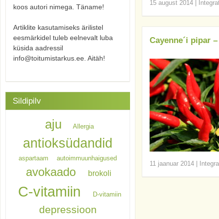
15 august 2014
|
Integra
koos autori nimega. Täname!
Artiklite kasutamiseks ärilistel
eesmärkidel tuleb eelnevalt luba
Cayenne´i pipar –
küsida aadressil
info@toitumistarkus.ee. Aitäh!
Sildipilv
aju
Allergia
antioksüdandid
aspartaam
autoimmuunhaigused
11 jaanuar 2014
|
Integra
avokaado
brokoli
C-vitamiin
D-vitamiin
depressioon