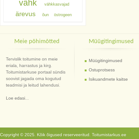
vähk
vähkkasvajad
ärevus
õun
östrogeen
Meie põhimõtted
Müügitingimused
Tervislik toitumine on meie
Müügitingimused
eriala, harrastus ja kirg.
Ostuprotsess
Toitumistarkuse portaal sündis
soovist jagada oma kogutud
Isikuandmete kaitse
teadmisi ja leitud lahendusi.
Loe edasi...
Copyright © 2025. Kõik õigused reserveeritud. Toitumistarkus.ee