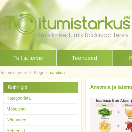
Toit ja tervis
Teenused
Toitumistarkus
Blogi
candida
Aneemia ja laten
Rubriigid
Kategooriata
Mõtteainet
Nõuanded
Retseptid