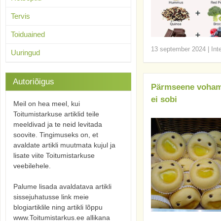
Tervis
Toiduained
13 september 2024
|
Int
Uuringud
Autoriõigus
Pärmseene vohami
ei sobi
Meil on hea meel, kui
Toitumistarkuse artiklid teile
meeldivad ja te neid levitada
soovite. Tingimuseks on, et
avaldate artikli muutmata kujul ja
lisate viite Toitumistarkuse
veebilehele.
Palume lisada avaldatava artikli
sissejuhatusse link meie
blogiartiklile ning artikli lõppu
www.Toitumistarkus.ee allikana