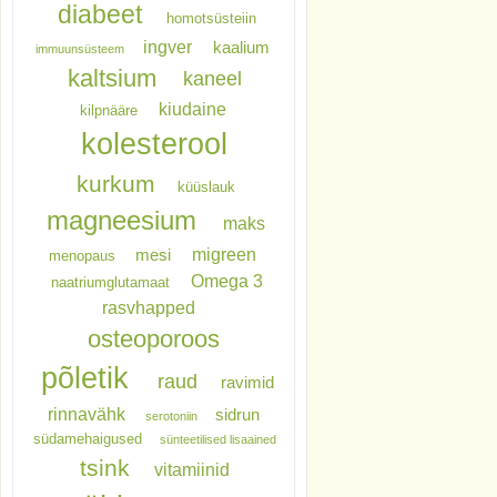
diabeet
homotsüsteiin
ingver
kaalium
immuunsüsteem
kaltsium
kaneel
kiudaine
kilpnääre
kolesterool
kurkum
küüslauk
magneesium
maks
migreen
mesi
menopaus
Omega 3
naatriumglutamaat
rasvhapped
osteoporoos
põletik
raud
ravimid
rinnavähk
sidrun
serotoniin
südamehaigused
sünteetilised lisaained
tsink
vitamiinid