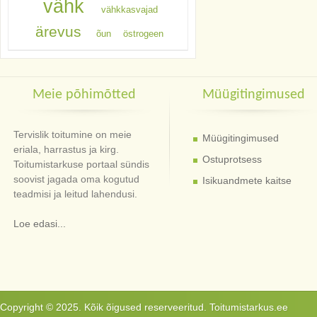
vähk
vähkkasvajad
ärevus
õun
östrogeen
Meie põhimõtted
Müügitingimused
Tervislik toitumine on meie
Müügitingimused
eriala, harrastus ja kirg.
Ostuprotsess
Toitumistarkuse portaal sündis
soovist jagada oma kogutud
Isikuandmete kaitse
teadmisi ja leitud lahendusi.
Loe edasi...
Copyright © 2025. Kõik õigused reserveeritud. Toitumistarkus.ee