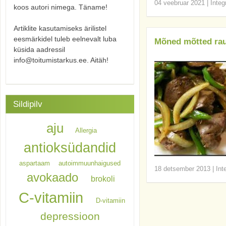
04 veebruar 2021
|
Integ
koos autori nimega. Täname!
Artiklite kasutamiseks ärilistel
eesmärkidel tuleb eelnevalt luba
Mõned mõtted ra
küsida aadressil
info@toitumistarkus.ee. Aitäh!
Sildipilv
aju
Allergia
antioksüdandid
aspartaam
autoimmuunhaigused
18 detsember 2013
|
Int
avokaado
brokoli
C-vitamiin
D-vitamiin
depressioon