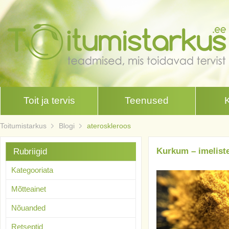
Toit ja tervis
Teenused
Toitumistarkus
Blogi
ateroskleroos
Kurkum – imelist
Rubriigid
Kategooriata
Mõtteainet
Nõuanded
Retseptid