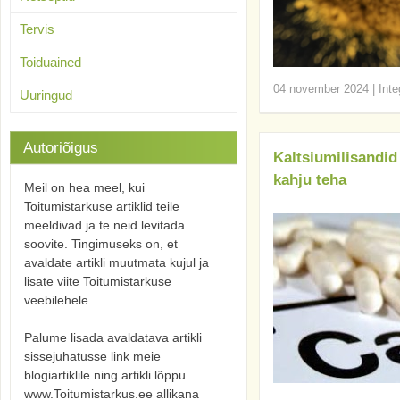
Tervis
Toiduained
04 november 2024
|
Inte
Uuringud
Autoriõigus
Kaltsiumilisandid
kahju teha
Meil on hea meel, kui
Toitumistarkuse artiklid teile
meeldivad ja te neid levitada
soovite. Tingimuseks on, et
avaldate artikli muutmata kujul ja
lisate viite Toitumistarkuse
veebilehele.
Palume lisada avaldatava artikli
sissejuhatusse link meie
blogiartiklile ning artikli lõppu
www.Toitumistarkus.ee allikana