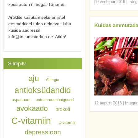
09 veebruar 2016
|
Integ
koos autori nimega. Täname!
Artiklite kasutamiseks ärilistel
eesmärkidel tuleb eelnevalt luba
Kuidas ammutada
küsida aadressil
info@toitumistarkus.ee. Aitäh!
Sildipilv
aju
Allergia
antioksüdandid
aspartaam
autoimmuunhaigused
12 august 2013
|
Integra
avokaado
brokoli
C-vitamiin
D-vitamiin
depressioon