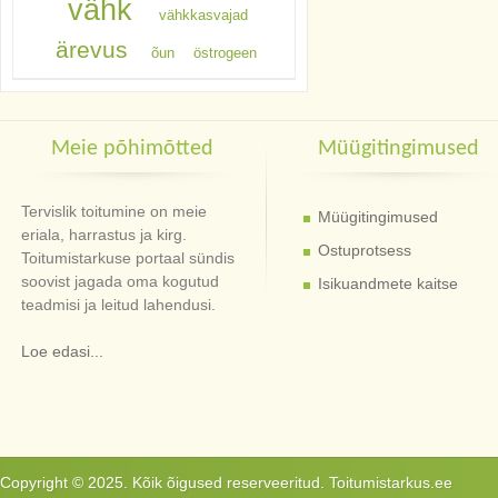
vähk
vähkkasvajad
ärevus
õun
östrogeen
Meie põhimõtted
Müügitingimused
Tervislik toitumine on meie
Müügitingimused
eriala, harrastus ja kirg.
Ostuprotsess
Toitumistarkuse portaal sündis
soovist jagada oma kogutud
Isikuandmete kaitse
teadmisi ja leitud lahendusi.
Loe edasi...
Copyright © 2025. Kõik õigused reserveeritud. Toitumistarkus.ee