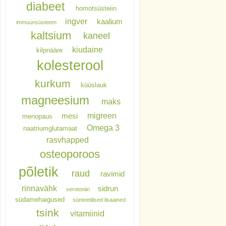
diabeet
homotsüsteiin
ingver
kaalium
immuunsüsteem
kaltsium
kaneel
kiudaine
kilpnääre
kolesterool
kurkum
küüslauk
magneesium
maks
migreen
mesi
menopaus
Omega 3
naatriumglutamaat
rasvhapped
osteoporoos
põletik
raud
ravimid
rinnavähk
sidrun
serotoniin
südamehaigused
sünteetilised lisaained
tsink
vitamiinid