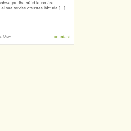
 ashwagandha nüüd lausa ära
ei saa tervise otsustes lähtuda […]
is Orav
Loe edasi