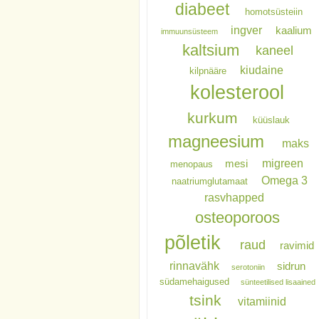
diabeet
homotsüsteiin
ingver
kaalium
immuunsüsteem
kaltsium
kaneel
kiudaine
kilpnääre
kolesterool
kurkum
küüslauk
magneesium
maks
migreen
mesi
menopaus
Omega 3
naatriumglutamaat
rasvhapped
osteoporoos
põletik
raud
ravimid
rinnavähk
sidrun
serotoniin
südamehaigused
sünteetilised lisaained
tsink
vitamiinid