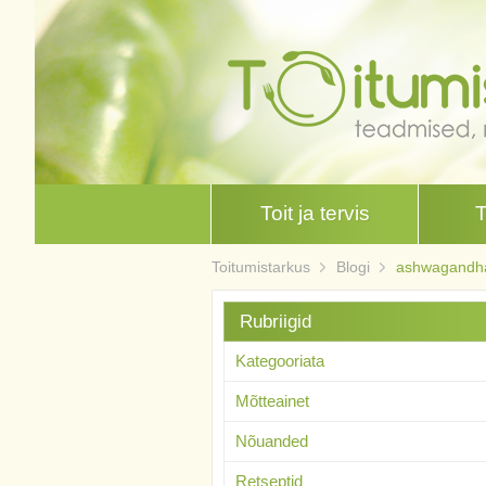
Toit ja tervis
Toitumistarkus
Blogi
ashwagandh
Rubriigid
Kategooriata
Mõtteainet
Nõuanded
Retseptid