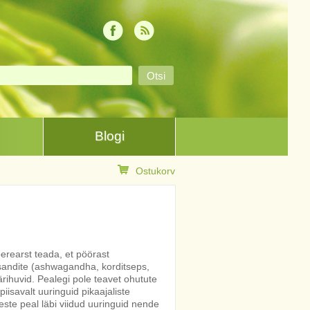
Blogi
Ostukorv
erearst teada, et pöörast
sandite (ashwagandha, korditseps,
ärihuvid. Pealegi pole teavet ohutute
isavalt uuringuid pikaajaliste
ste peal läbi viidud uuringuid nende