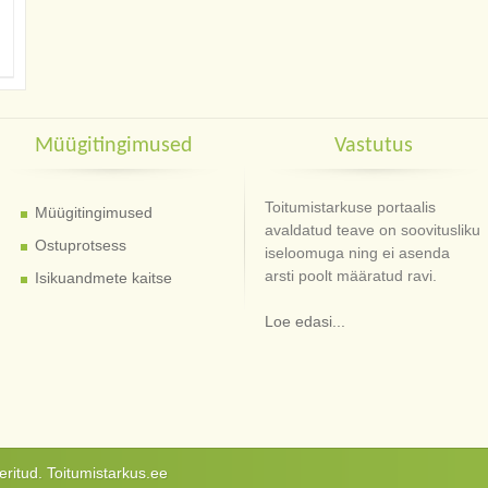
Müügitingimused
Vastutus
Toitumistarkuse portaalis
Müügitingimused
avaldatud teave on soovitusliku
Ostuprotsess
iseloomuga ning ei asenda
arsti poolt määratud ravi.
Isikuandmete kaitse
Loe edasi...
ritud. Toitumistarkus.ee