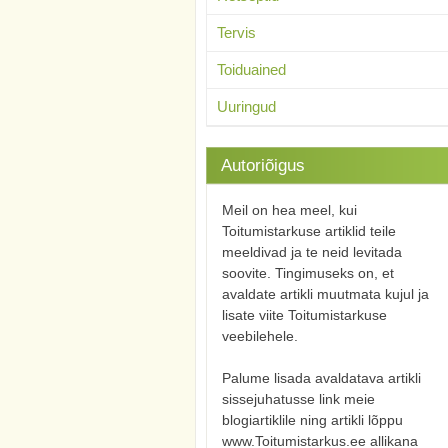
Tervis
Toiduained
Uuringud
Autoriõigus
Meil on hea meel, kui
Toitumistarkuse artiklid teile
meeldivad ja te neid levitada
soovite. Tingimuseks on, et
avaldate artikli muutmata kujul ja
lisate viite Toitumistarkuse
veebilehele.
Palume lisada avaldatava artikli
sissejuhatusse link meie
blogiartiklile ning artikli lõppu
www.Toitumistarkus.ee allikana