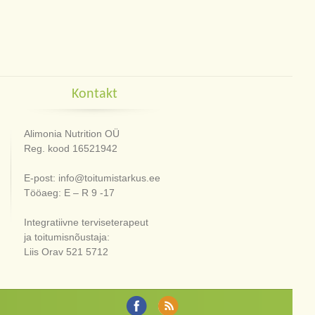
Kontakt
Alimonia Nutrition OÜ
Reg. kood 16521942
E-post: info@toitumistarkus.ee
Tööaeg: E – R 9 -17
Integratiivne terviseterapeut
ja toitumisnõustaja:
Liis Orav 521 5712