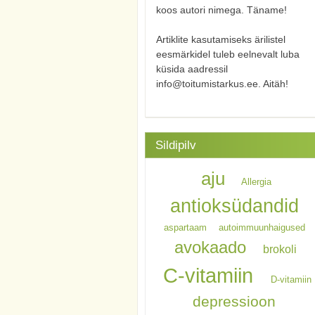
koos autori nimega. Täname!
Artiklite kasutamiseks ärilistel
eesmärkidel tuleb eelnevalt luba
küsida aadressil
info@toitumistarkus.ee. Aitäh!
Sildipilv
aju
Allergia
antioksüdandid
aspartaam
autoimmuunhaigused
avokaado
brokoli
C-vitamiin
D-vitamiin
depressioon