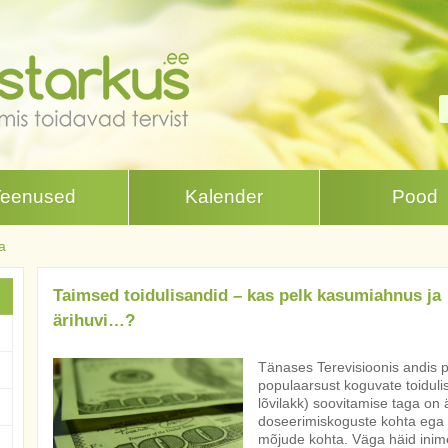
Teenused
Kalender
Pood
a
Taimsed toidulisandid – kas pelk kasumiahnus ja
ärihuvi…?
Tänases Terevisioonis andis p
populaarsust koguvate toiduli
lõvilakk) soovitamise taga on 
doseerimiskoguste kohta ega pi
mõjude kohta. Väga häid inime