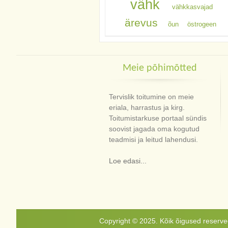
vähk
vähkkasvajad
ärevus
õun
östrogeen
Meie põhimõtted
Tervislik toitumine on meie
eriala, harrastus ja kirg.
Toitumistarkuse portaal sündis
soovist jagada oma kogutud
teadmisi ja leitud lahendusi.
Loe edasi...
Copyright © 2025. Kõik õigused reservee