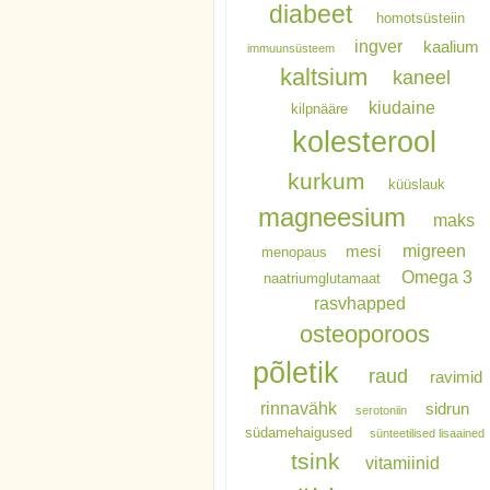
diabeet
homotsüsteiin
ingver
kaalium
immuunsüsteem
kaltsium
kaneel
kiudaine
kilpnääre
kolesterool
kurkum
küüslauk
magneesium
maks
migreen
mesi
menopaus
Omega 3
naatriumglutamaat
rasvhapped
osteoporoos
põletik
raud
ravimid
rinnavähk
sidrun
serotoniin
südamehaigused
sünteetilised lisaained
tsink
vitamiinid