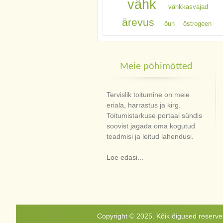
vähk
vähkkasvajad
ärevus
õun
östrogeen
Meie põhimõtted
Tervislik toitumine on meie
eriala, harrastus ja kirg.
Toitumistarkuse portaal sündis
soovist jagada oma kogutud
teadmisi ja leitud lahendusi.
Loe edasi...
Copyright © 2025. Kõik õigused reservee