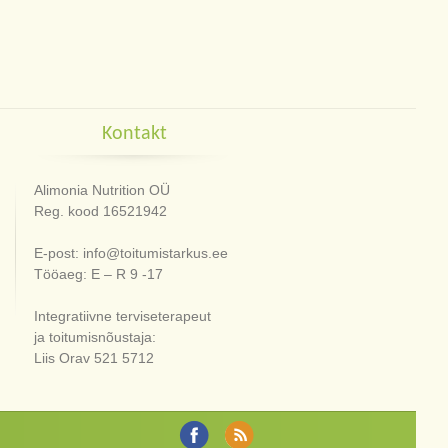
Kontakt
Alimonia Nutrition OÜ
Reg. kood 16521942
E-post: info@toitumistarkus.ee
Tööaeg: E – R 9 -17
Integratiivne terviseterapeut
ja toitumisnõustaja:
Liis Orav 521 5712