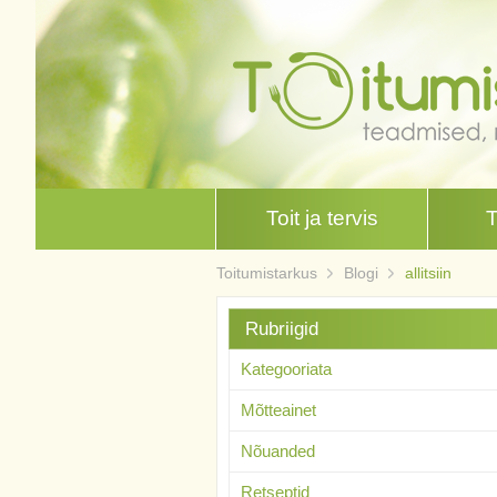
Toit ja tervis
Toitumistarkus
Blogi
allitsiin
Rubriigid
Kategooriata
Mõtteainet
Nõuanded
Retseptid