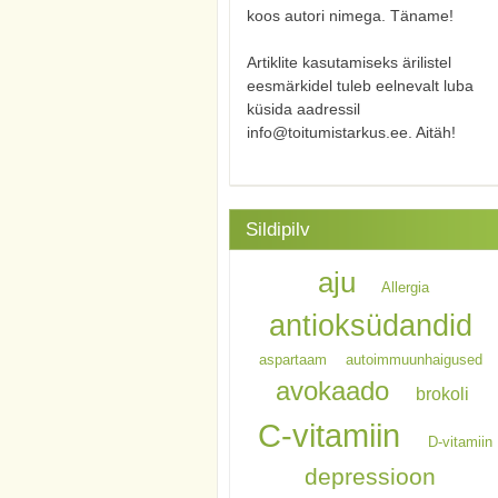
koos autori nimega. Täname!
Artiklite kasutamiseks ärilistel
eesmärkidel tuleb eelnevalt luba
küsida aadressil
info@toitumistarkus.ee. Aitäh!
Sildipilv
aju
Allergia
antioksüdandid
aspartaam
autoimmuunhaigused
avokaado
brokoli
C-vitamiin
D-vitamiin
depressioon