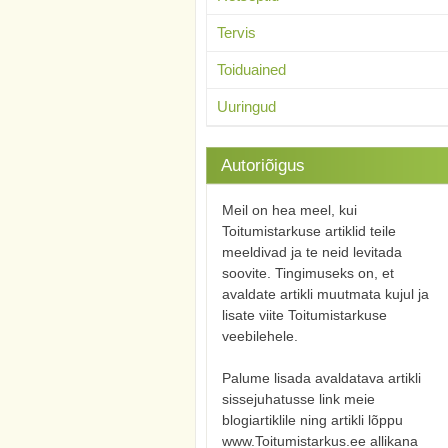
Tervis
Toiduained
Uuringud
Autoriõigus
Meil on hea meel, kui
Toitumistarkuse artiklid teile
meeldivad ja te neid levitada
soovite. Tingimuseks on, et
avaldate artikli muutmata kujul ja
lisate viite Toitumistarkuse
veebilehele.
Palume lisada avaldatava artikli
sissejuhatusse link meie
blogiartiklile ning artikli lõppu
www.Toitumistarkus.ee allikana