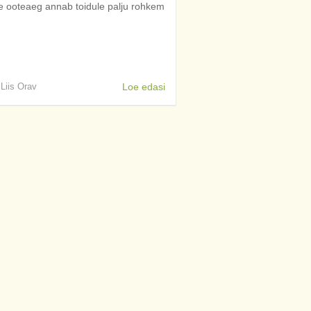
ike ooteaeg annab toidule palju rohkem
 Liis Orav
Loe edasi