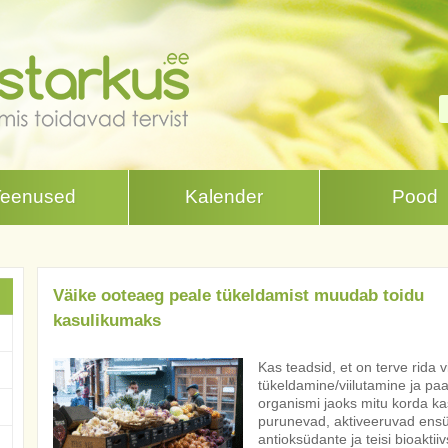
Teenused
Kalender
Pood
Väike ooteaeg peale tükeldamist muudab toidu
kasulikumaks
Kas teadsid, et on terve rida vi
tükeldamine/viilutamine ja pa
organismi jaoks mitu korda kas
purunevad, aktiveeruvad ensü
antioksüdante ja teisi bioaktii