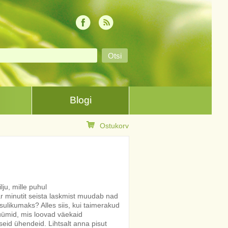
Blogi
Ostukorv
lju, mille puhul
ar minutit seista laskmist muudab nad
ulikumaks? Alles siis, kui taimerakud
ümid, mis loovad väekaid
vseid ühendeid. Lihtsalt anna pisut