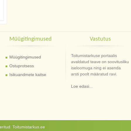
Müügitingimused
Vastutus
Toitumistarkuse portaalis
Müügitingimused
avaldatud teave on soovitusliku
Ostuprotsess
iseloomuga ning ei asenda
arsti poolt määratud ravi.
Isikuandmete kaitse
Loe edasi...
ritud. Toitumistarkus.ee