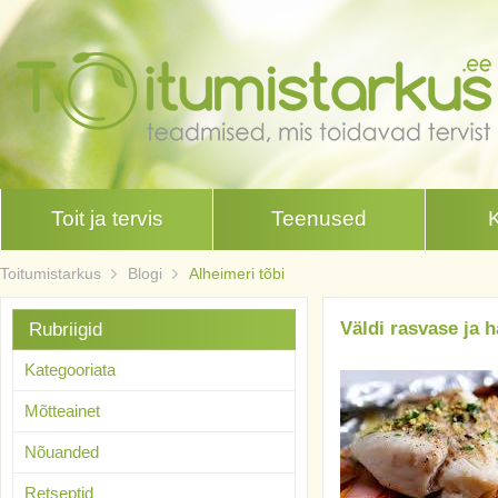
Toit ja tervis
Teenused
Toitumistarkus
Blogi
Alheimeri tõbi
Väldi rasvase ja 
Rubriigid
Kategooriata
Mõtteainet
Nõuanded
Retseptid