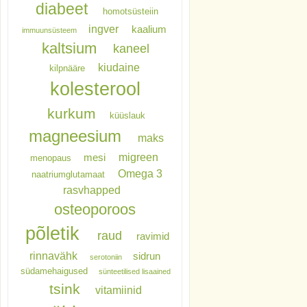
diabeet
homotsüsteiin
ingver
kaalium
immuunsüsteem
kaltsium
kaneel
kiudaine
kilpnääre
kolesterool
kurkum
küüslauk
magneesium
maks
migreen
mesi
menopaus
Omega 3
naatriumglutamaat
rasvhapped
osteoporoos
põletik
raud
ravimid
rinnavähk
sidrun
serotoniin
südamehaigused
sünteetilised lisaained
tsink
vitamiinid