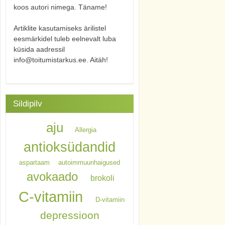
koos autori nimega. Täname!
Artiklite kasutamiseks ärilistel
eesmärkidel tuleb eelnevalt luba
küsida aadressil
info@toitumistarkus.ee. Aitäh!
Sildipilv
aju
Allergia
antioksüdandid
aspartaam
autoimmuunhaigused
avokaado
brokoli
C-vitamiin
D-vitamiin
depressioon