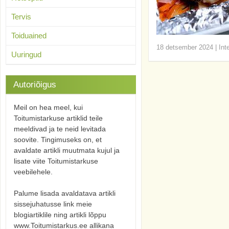
Tervis
Toiduained
18 detsember 2024
|
Int
Uuringud
Autoriõigus
Meil on hea meel, kui
Toitumistarkuse artiklid teile
meeldivad ja te neid levitada
soovite. Tingimuseks on, et
avaldate artikli muutmata kujul ja
lisate viite Toitumistarkuse
veebilehele.
Palume lisada avaldatava artikli
sissejuhatusse link meie
blogiartiklile ning artikli lõppu
www.Toitumistarkus.ee allikana