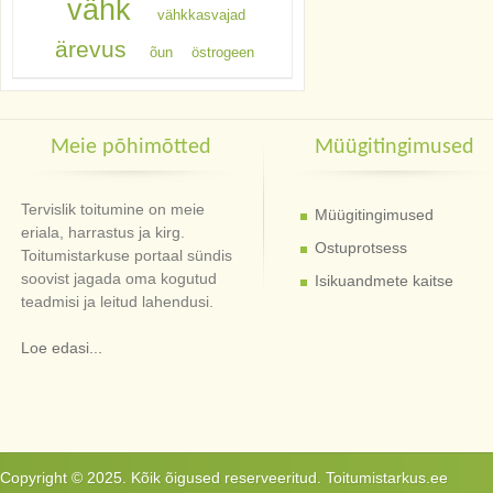
vähk
vähkkasvajad
ärevus
õun
östrogeen
Meie põhimõtted
Müügitingimused
Tervislik toitumine on meie
Müügitingimused
eriala, harrastus ja kirg.
Ostuprotsess
Toitumistarkuse portaal sündis
soovist jagada oma kogutud
Isikuandmete kaitse
teadmisi ja leitud lahendusi.
Loe edasi...
Copyright © 2025. Kõik õigused reserveeritud. Toitumistarkus.ee