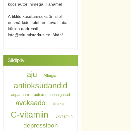
koos autori nimega. Täname!
Artiklite kasutamiseks ärilistel
eesmärkidel tuleb eelnevalt luba
küsida aadressil
info@toitumistarkus.ee. Aitäh!
Sildipilv
aju
Allergia
antioksüdandid
aspartaam
autoimmuunhaigused
avokaado
brokoli
C-vitamiin
D-vitamiin
depressioon