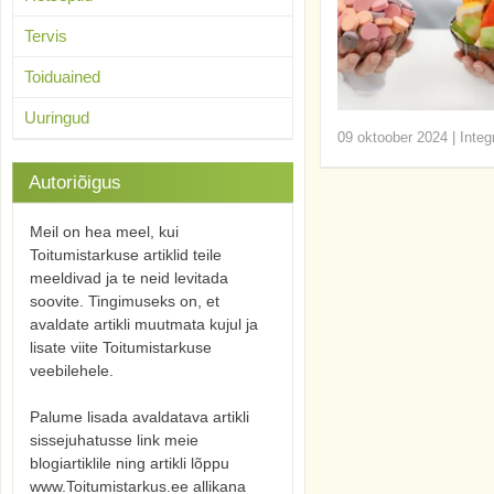
Tervis
Toiduained
Uuringud
09 oktoober 2024
|
Integ
Autoriõigus
Meil on hea meel, kui
Toitumistarkuse artiklid teile
meeldivad ja te neid levitada
soovite. Tingimuseks on, et
avaldate artikli muutmata kujul ja
lisate viite Toitumistarkuse
veebilehele.
Palume lisada avaldatava artikli
sissejuhatusse link meie
blogiartiklile ning artikli lõppu
www.Toitumistarkus.ee allikana