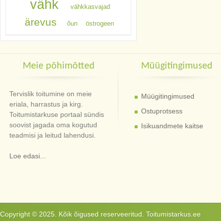
vähk
vähkkasvajad
ärevus
õun
östrogeen
Meie põhimõtted
Müügitingimused
Tervislik toitumine on meie
Müügitingimused
eriala, harrastus ja kirg.
Ostuprotsess
Toitumistarkuse portaal sündis
soovist jagada oma kogutud
Isikuandmete kaitse
teadmisi ja leitud lahendusi.
Loe edasi...
Copyright © 2025. Kõik õigused reserveeritud. Toitumistarkus.ee