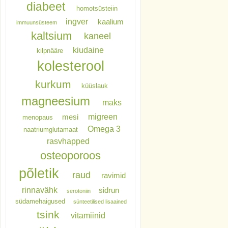
diabeet
homotsüsteiin
ingver
kaalium
immuunsüsteem
kaltsium
kaneel
kiudaine
kilpnääre
kolesterool
kurkum
küüslauk
magneesium
maks
migreen
mesi
menopaus
Omega 3
naatriumglutamaat
rasvhapped
osteoporoos
põletik
raud
ravimid
rinnavähk
sidrun
serotoniin
südamehaigused
sünteetilised lisaained
tsink
vitamiinid