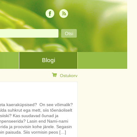
Blogi
Ostukorv
deta kaeraküpsised? On see võimalik?
alda suhkrut ega mett, siis tõenäoliselt
k siiski? Kas suudavad õunad ja
mpenseerida? Lasin end Nami-nami
erida ja proovisin kohe järele. Segasin
in paisuda. Siis vormisin peos […]