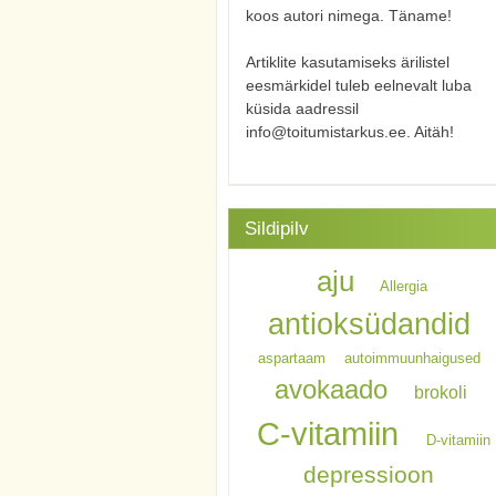
koos autori nimega. Täname!
Artiklite kasutamiseks ärilistel
eesmärkidel tuleb eelnevalt luba
küsida aadressil
info@toitumistarkus.ee. Aitäh!
Sildipilv
aju
Allergia
antioksüdandid
aspartaam
autoimmuunhaigused
avokaado
brokoli
C-vitamiin
D-vitamiin
depressioon