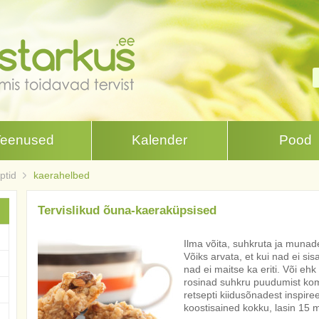
Teenused
Kalender
Pood
ptid
kaerahelbed
Tervislikud õuna-kaeraküpsised
Ilma võita, suhkruta ja muna
Võiks arvata, et kui nad ei sis
nad ei maitse ka eriti. Või eh
rosinad suhkru puudumist ko
retsepti kiidusõnadest inspire
koostisained kokku, lasin 15 m