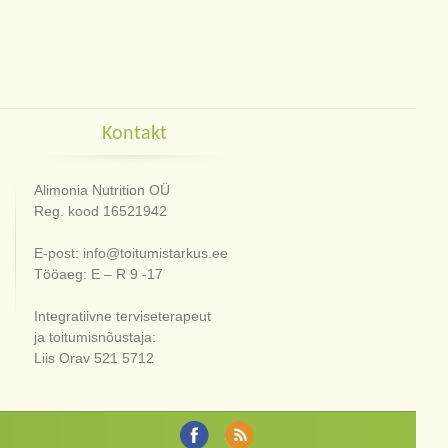
Kontakt
Alimonia Nutrition OÜ
Reg. kood 16521942
E-post: info@toitumistarkus.ee
Tööaeg: E – R 9 -17
Integratiivne terviseterapeut
ja toitumisnõustaja:
Liis Orav 521 5712