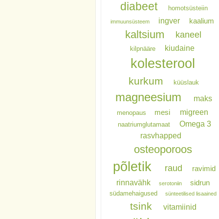
diabeet
homotsüsteiin
ingver
kaalium
immuunsüsteem
kaltsium
kaneel
kiudaine
kilpnääre
kolesterool
kurkum
küüslauk
magneesium
maks
migreen
mesi
menopaus
Omega 3
naatriumglutamaat
rasvhapped
osteoporoos
põletik
raud
ravimid
rinnavähk
sidrun
serotoniin
südamehaigused
sünteetilised lisaained
tsink
vitamiinid