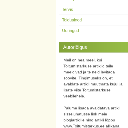
Tervis
Toiduained
Uuringud
Autoriõigus
Meil on hea meel, kui
Toitumistarkuse artiklid teile
meeldivad ja te neid levitada
soovite. Tingimuseks on, et
avaldate artikli muutmata kujul ja
lisate viite Toitumistarkuse
veebilehele.
Palume lisada avaldatava artikli
sissejuhatusse link meie
blogiartiklile ning artikli lõppu
www.Toitumistarkus.ee allikana