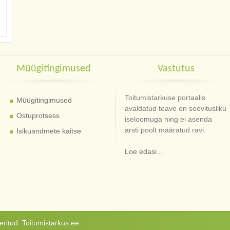
Müügitingimused
Vastutus
Toitumistarkuse portaalis
Müügitingimused
avaldatud teave on soovitusliku
Ostuprotsess
iseloomuga ning ei asenda
arsti poolt määratud ravi.
Isikuandmete kaitse
Loe edasi...
ritud. Toitumistarkus.ee