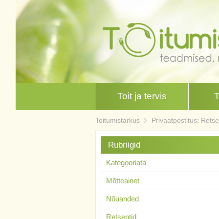
Toit ja tervis
Toitumistarkus
Privaatpostitus: Retse
Rubriigid
Kategooriata
Mõtteainet
Nõuanded
Retseptid