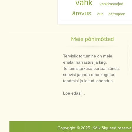
vähk
vähkkasvajad
ärevus
õun
östrogeen
Meie põhimõtted
Tervislik toitumine on meie
eriala, harrastus ja kirg.
Toitumistarkuse portaal sündis
soovist jagada oma kogutud
teadmisi ja leitud lahendusi.
Loe edasi...
Copyright © 2025. Kõik õigused reservee