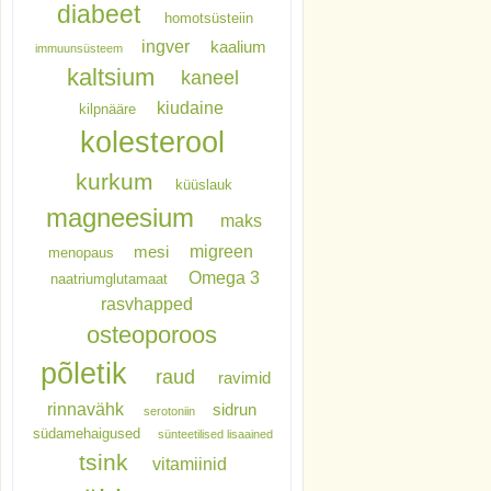
diabeet
homotsüsteiin
ingver
kaalium
immuunsüsteem
kaltsium
kaneel
kiudaine
kilpnääre
kolesterool
kurkum
küüslauk
magneesium
maks
migreen
mesi
menopaus
Omega 3
naatriumglutamaat
rasvhapped
osteoporoos
põletik
raud
ravimid
rinnavähk
sidrun
serotoniin
südamehaigused
sünteetilised lisaained
tsink
vitamiinid