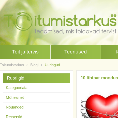
Toit ja tervis
Teenused
Toitumistarkus
Blogi
Uuringud
10 lihtsat moodus
Rubriigid
Kategooriata
Mõtteainet
Nõuanded
Retseptid