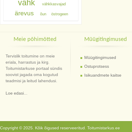
vähk
vähkkasvajad
ärevus
õun
östrogeen
Meie põhimõtted
Müügitingimused
Tervislik toitumine on meie
Müügitingimused
eriala, harrastus ja kirg.
Ostuprotsess
Toitumistarkuse portaal sündis
soovist jagada oma kogutud
Isikuandmete kaitse
teadmisi ja leitud lahendusi.
Loe edasi...
Copyright © 2025. Kõik õigused reserveeritud. Toitumistarkus.ee