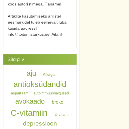
koos autori nimega. Täname!
Artiklite kasutamiseks ärilistel
eesmärkidel tuleb eelnevalt luba
küsida aadressil
info@toitumistarkus.ee. Aitäh!
Sildipilv
aju
Allergia
antioksüdandid
aspartaam
autoimmuunhaigused
avokaado
brokoli
C-vitamiin
D-vitamiin
depressioon