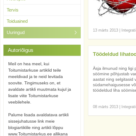
Tervis
Toiduained
13 märts 2013
|
Integrat
Uuringud
Autoriõigus
Töödeldud lihato
Meil on hea meel, kui
Äsja ilmunud ning ligi 
Toitumistarkuse artiklid teile
söömine põhjustab var
meeldivad ja te neid levitada
aastat ning selgitasid 
soovite. Tingimuseks on, et
südamehaigusesse või v
avaldate artikli muutmata kujul ja
töödeldud liha söömis
lisate viite Toitumistarkuse
veebilehele.
08 märts 2013
|
Integrat
Palume lisada avaldatava artikli
sissejuhatusse link meie
blogiartiklile ning artikli lõppu
www.Toitumistarkus.ee allikana