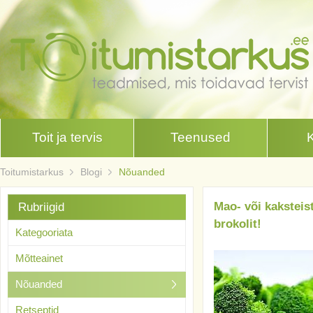
Toit ja tervis
Teenused
Toitumistarkus
Blogi
Nõuanded
Mao- või kakstei
Rubriigid
brokolit!
Kategooriata
Mõtteainet
Nõuanded
Retseptid