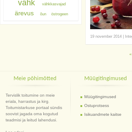
vähk
vähkkasvajad
ärevus
õun
östrogeen
19 november 2014
|
Inte
«
Meie põhimõtted
Müügitingimused
Tervislik toitumine on meie
Müügitingimused
eriala, harrastus ja kirg.
Ostuprotsess
Toitumistarkuse portaal sündis
soovist jagada oma kogutud
Isikuandmete kaitse
teadmisi ja leitud lahendusi.