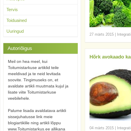
Tervis
Toiduained
Uuringud
27 märts 2015
|
Integrat
Autoriõigus
Hõrk avokaado kai
Meil on hea meel, kui
Toitumistarkuse artiklid teile
meeldivad ja te neid levitada
soovite. Tingimuseks on, et
avaldate artikli muutmata kujul ja
lisate viite Toitumistarkuse
veebilehele.
Palume lisada avaldatava artikli
sissejuhatusse link meie
blogiartiklile ning artikli lõppu
04 märts 2015
|
Integrat
www.Toitumistarkus.ee allikana