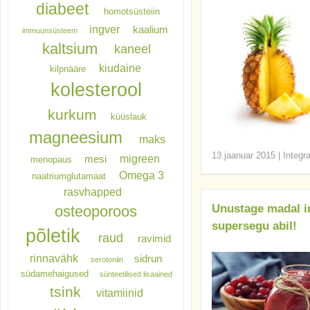
diabeet
homotsüsteiin
ingver
kaalium
immuunsüsteem
kaltsium
kaneel
kiudaine
kilpnääre
kolesterool
kurkum
küüslauk
magneesium
maks
13 jaanuar 2015
|
Integr
migreen
mesi
menopaus
Omega 3
naatriumglutamaat
rasvhapped
osteoporoos
Unustage madal i
supersegu abil!
põletik
raud
ravimid
rinnavähk
sidrun
serotoniin
südamehaigused
sünteetilised lisaained
tsink
vitamiinid