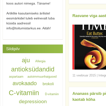
koos autori nimega. Täname!
Artiklite kasutamiseks ärilistel
Rasvane viga aas
eesmärkidel tuleb eelnevalt luba
küsida aadressil
info@toitumistarkus.ee. Aitäh!
Sildipilv
aju
Allergia
antioksüdandid
11 veebruar 2015
|
Integ
aspartaam
autoimmuunhaigused
avokaado
brokoli
C-vitamiin
Ananass pärsib põ
D-vitamiin
kaotab köha
depressioon