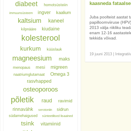
diabeet
kaasneda fataalse
homotsüsteiin
ingver
kaalium
immuunsüsteem
Juba poolteist aastat
kaltsium
kaneel
papilloomviiruse (HPV)
2013 välja riikliku te
kiudaine
kilpnääre
enam 12-16 aastastele 
kolesterool
tekkida võivad.
kurkum
küüslauk
19 juuni 2013
|
Integrati
magneesium
maks
migreen
mesi
menopaus
Omega 3
naatriumglutamaat
rasvhapped
osteoporoos
põletik
raud
ravimid
rinnavähk
sidrun
serotoniin
südamehaigused
sünteetilised lisaained
tsink
vitamiinid