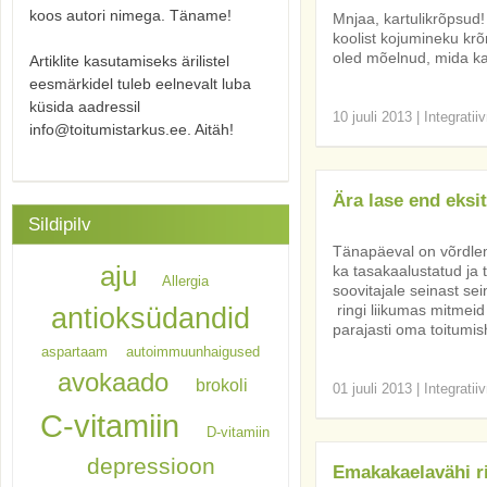
koos autori nimega. Täname!
Mnjaa, kartulikrõpsud
koolist kojumineku kr
oled mõelnud, mida ka
Artiklite kasutamiseks ärilistel
eesmärkidel tuleb eelnevalt luba
küsida aadressil
10 juuli 2013
|
Integratii
info@toitumistarkus.ee. Aitäh!
Ära lase end eksi
Sildipilv
Tänapäeval on võrdlem
aju
ka tasakaalustatud ja t
Allergia
soovitajale seinast sei
ringi liikumas mitmeid 
antioksüdandid
parajasti oma toitumis
aspartaam
autoimmuunhaigused
avokaado
brokoli
01 juuli 2013
|
Integratii
C-vitamiin
D-vitamiin
depressioon
Emakakaelavähi r