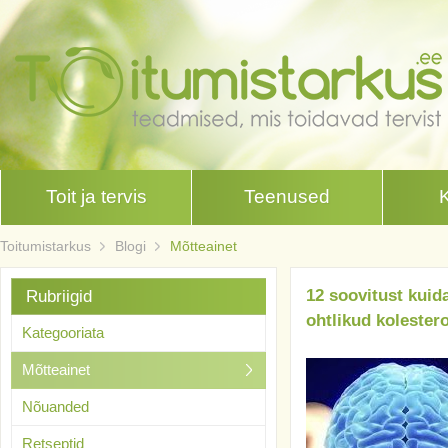
Toit ja tervis
Teenused
Toitumistarkus
Blogi
Mõtteainet
12 soovitust kuid
Rubriigid
ohtlikud kolester
Kategooriata
Mõtteainet
Nõuanded
Retseptid