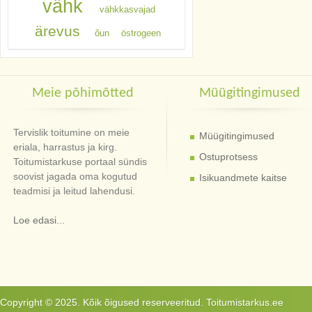
vähk
vähkkasvajad
ärevus
õun
östrogeen
Meie põhimõtted
Müügitingimused
Tervislik toitumine on meie
Müügitingimused
eriala, harrastus ja kirg.
Ostuprotsess
Toitumistarkuse portaal sündis
soovist jagada oma kogutud
Isikuandmete kaitse
teadmisi ja leitud lahendusi.
Loe edasi...
Copyright © 2025. Kõik õigused reserveeritud. Toitumistarkus.ee