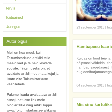
Tervis
Toiduained
Uuringud
23 september 2013
|
Int
Autoriõigus
Hambapesu kaariest
Meil on hea meel, kui
Toitumistarkuse artiklid teile
Kuidas on lood teie ja
hõlpsasti võidelda ti
meeldivad ja te neid levitada
hambad sagedasest ha
soovite. Tingimuseks on, et
hügieeniharjumustega
avaldate artikli muutmata kujul ja
lisate viite Toitumistarkuse
veebilehele.
04 september 2013
|
Int
Palume lisada avaldatava artikli
sissejuhatusse link meie
Mis sinu kartulik
blogiartiklile ning artikli lõppu
www.Toitumistarkus.ee allikana