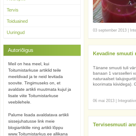
Tervis
Toiduained
03 september 2013
|
Int
Uuringud
Autoriõigus
Kevadine smuuti 
Meil on hea meel, kui
Tänane smuuti tuli vär
Toitumistarkuse artiklid teile
banaan 1 varsselleri va
meeldivad ja te neid levitada
naturaalset talujogurti
soovite. Tingimuseks on, et
koorimata kiividega). Gr
avaldate artikli muutmata kujul ja
lisate viite Toitumistarkuse
06 mai 2013
|
Integratii
veebilehele.
Palume lisada avaldatava artikli
sissejuhatusse link meie
Tervisesmuuti ann
blogiartiklile ning artikli lõppu
www.Toitumistarkus.ee allikana