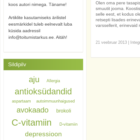
Olen oma pere tasapis
koos autori nimega. Täname!
smuutit jooma. Koostis
selle eest, et kodus o
Artiklite kasutamiseks ärilistel
retsepti lisades erinev
eesmärkidel tuleb eelnevalt luba
varssellerit, erinevaid
küsida aadressil
info@toitumistarkus.ee. Aitäh!
21 veebruar 2013
|
Integ
Sildipilv
aju
Allergia
antioksüdandid
aspartaam
autoimmuunhaigused
avokaado
brokoli
C-vitamiin
D-vitamiin
depressioon