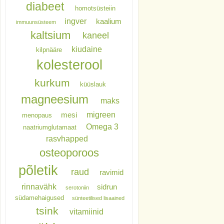
diabeet
homotsüsteiin
ingver
kaalium
immuunsüsteem
kaltsium
kaneel
kiudaine
kilpnääre
kolesterool
kurkum
küüslauk
magneesium
maks
migreen
mesi
menopaus
Omega 3
naatriumglutamaat
rasvhapped
osteoporoos
põletik
raud
ravimid
rinnavähk
sidrun
serotoniin
südamehaigused
sünteetilised lisaained
tsink
vitamiinid