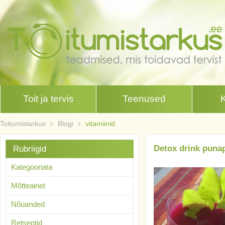
Toit ja tervis
Teenused
Toitumistarkus
Blogi
vitamiinid
Detox drink puna
Rubriigid
Kategooriata
Mõtteainet
Nõuanded
Retseptid