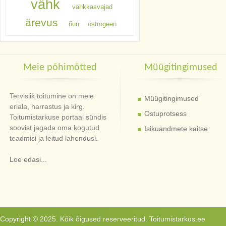
vähk
vähkkasvajad
ärevus
õun
östrogeen
Meie põhimõtted
Müügitingimused
Tervislik toitumine on meie
Müügitingimused
eriala, harrastus ja kirg.
Ostuprotsess
Toitumistarkuse portaal sündis
soovist jagada oma kogutud
Isikuandmete kaitse
teadmisi ja leitud lahendusi.
Loe edasi...
Copyright © 2025. Kõik õigused reserveeritud. Toitumistarkus.ee