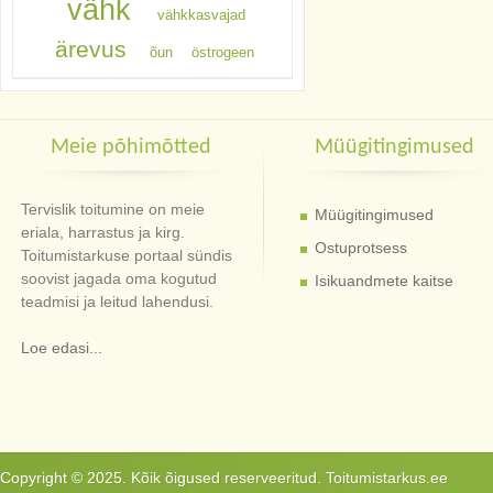
vähk
vähkkasvajad
ärevus
õun
östrogeen
Meie põhimõtted
Müügitingimused
Tervislik toitumine on meie
Müügitingimused
eriala, harrastus ja kirg.
Ostuprotsess
Toitumistarkuse portaal sündis
soovist jagada oma kogutud
Isikuandmete kaitse
teadmisi ja leitud lahendusi.
Loe edasi...
Copyright © 2025. Kõik õigused reserveeritud. Toitumistarkus.ee