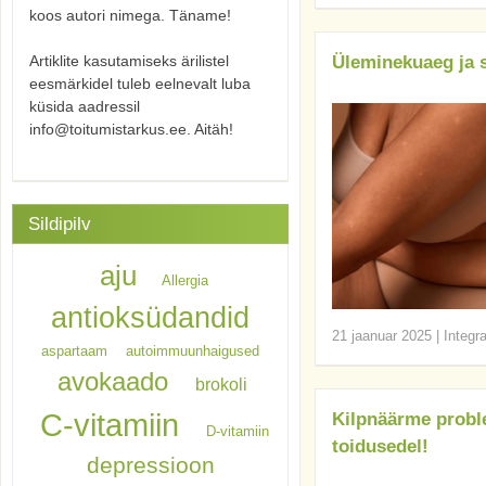
koos autori nimega. Täname!
Artiklite kasutamiseks ärilistel
Üleminekuaeg ja
eesmärkidel tuleb eelnevalt luba
küsida aadressil
info@toitumistarkus.ee. Aitäh!
Sildipilv
aju
Allergia
antioksüdandid
21 jaanuar 2025
|
Integr
aspartaam
autoimmuunhaigused
avokaado
brokoli
C-vitamiin
Kilpnäärme proble
D-vitamiin
toidusedel!
depressioon