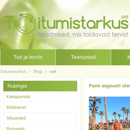
Toit ja tervis
Teenused
Toitumistarkus
Blogi
valk
Pane aegsasti üle
Rubriigid
Kategooriata
Mõtteainet
Nõuanded
Retseptid