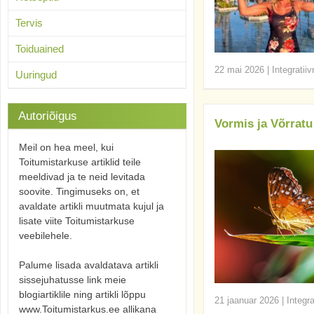
Tervis
Toiduained
22 mai 2026
|
Integratii
Uuringud
Autoriõigus
Vormis ja Võrratu
Meil on hea meel, kui
Toitumistarkuse artiklid teile
meeldivad ja te neid levitada
soovite. Tingimuseks on, et
avaldate artikli muutmata kujul ja
lisate viite Toitumistarkuse
veebilehele.
Palume lisada avaldatava artikli
sissejuhatusse link meie
blogiartiklile ning artikli lõppu
21 jaanuar 2026
|
Integr
www.Toitumistarkus.ee allikana