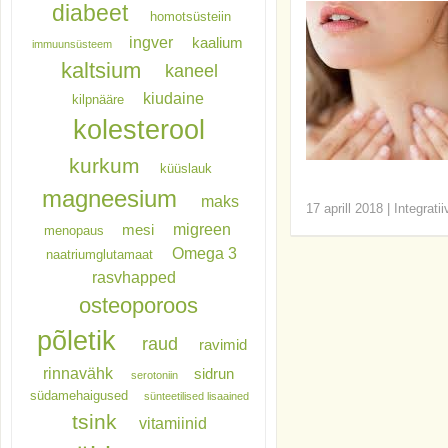
diabeet
homotsüsteiin
ingver
kaalium
immuunsüsteem
kaltsium
kaneel
kiudaine
kilpnääre
kolesterool
kurkum
küüslauk
magneesium
maks
17 aprill 2018
|
Integrati
migreen
mesi
menopaus
Omega 3
naatriumglutamaat
rasvhapped
osteoporoos
põletik
raud
ravimid
rinnavähk
sidrun
serotoniin
südamehaigused
sünteetilised lisaained
tsink
vitamiinid