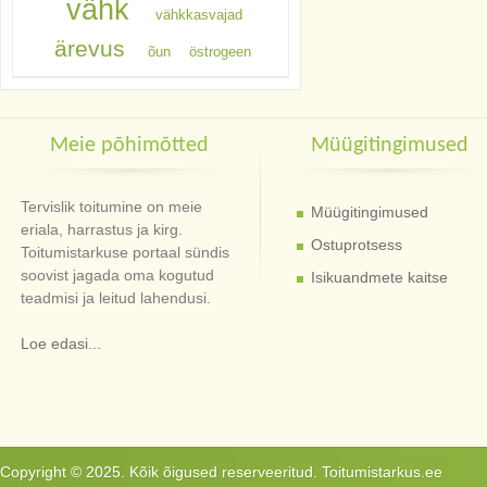
vähk
vähkkasvajad
ärevus
õun
östrogeen
Meie põhimõtted
Müügitingimused
Tervislik toitumine on meie
Müügitingimused
eriala, harrastus ja kirg.
Ostuprotsess
Toitumistarkuse portaal sündis
soovist jagada oma kogutud
Isikuandmete kaitse
teadmisi ja leitud lahendusi.
Loe edasi...
Copyright © 2025. Kõik õigused reserveeritud. Toitumistarkus.ee