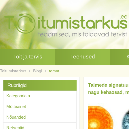
Toit ja tervis
Teenused
Toitumistarkus
Blogi
tomat
Taimede signatuur
Rubriigid
nagu kehaosad, mi
Kategooriata
Mõtteainet
Nõuanded
Retseptid