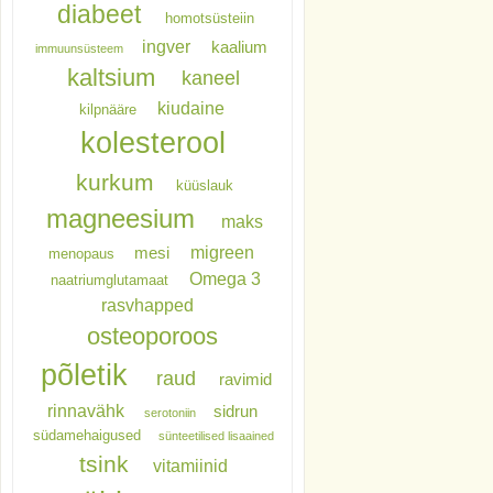
diabeet
homotsüsteiin
ingver
kaalium
immuunsüsteem
kaltsium
kaneel
kiudaine
kilpnääre
kolesterool
kurkum
küüslauk
magneesium
maks
migreen
mesi
menopaus
Omega 3
naatriumglutamaat
rasvhapped
osteoporoos
põletik
raud
ravimid
rinnavähk
sidrun
serotoniin
südamehaigused
sünteetilised lisaained
tsink
vitamiinid