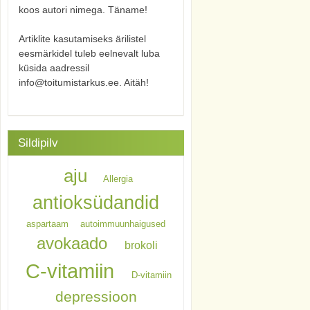
koos autori nimega. Täname!
Artiklite kasutamiseks ärilistel
eesmärkidel tuleb eelnevalt luba
küsida aadressil
info@toitumistarkus.ee. Aitäh!
Sildipilv
aju
Allergia
antioksüdandid
aspartaam
autoimmuunhaigused
avokaado
brokoli
C-vitamiin
D-vitamiin
depressioon