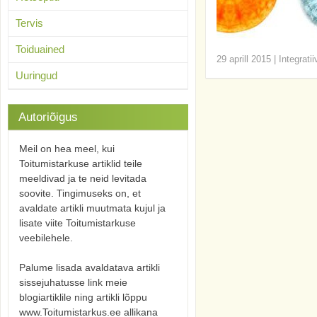
Tervis
Toiduained
29 aprill 2015
|
Integrati
Uuringud
Autoriõigus
Meil on hea meel, kui
Toitumistarkuse artiklid teile
meeldivad ja te neid levitada
soovite. Tingimuseks on, et
avaldate artikli muutmata kujul ja
lisate viite Toitumistarkuse
veebilehele.
Palume lisada avaldatava artikli
sissejuhatusse link meie
blogiartiklile ning artikli lõppu
www.Toitumistarkus.ee allikana