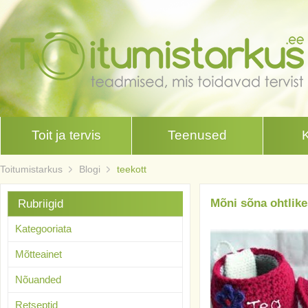
Toit ja tervis
Teenused
Toitumistarkus
Blogi
teekott
Mõni sõna ohtlike
Rubriigid
Kategooriata
Mõtteainet
Nõuanded
Retseptid