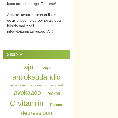
koos autori nimega. Täname!
Artiklite kasutamiseks ärilistel
eesmärkidel tuleb eelnevalt luba
küsida aadressil
info@toitumistarkus.ee. Aitäh!
Sildipilv
aju
Allergia
antioksüdandid
aspartaam
autoimmuunhaigused
avokaado
brokoli
C-vitamiin
D-vitamiin
depressioon