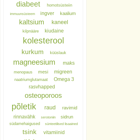
diabeet
homotsüsteiin
ingver
kaalium
immuunsüsteem
kaltsium
kaneel
kiudaine
kilpnääre
kolesterool
kurkum
küüslauk
magneesium
maks
migreen
mesi
menopaus
Omega 3
naatriumglutamaat
rasvhapped
osteoporoos
põletik
raud
ravimid
rinnavähk
sidrun
serotoniin
südamehaigused
sünteetilised lisaained
tsink
vitamiinid