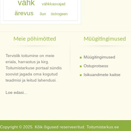
vähk
vähkkasvajad
ärevus
õun
östrogeen
Meie põhimõtted
Müügitingimused
Tervislik toitumine on meie
Müügitingimused
eriala, harrastus ja kirg.
Ostuprotsess
Toitumistarkuse portaal sündis
soovist jagada oma kogutud
Isikuandmete kaitse
teadmisi ja leitud lahendusi.
Loe edasi...
Copyright © 2025. Kõik õigused reserveeritud. Toitumistarkus.ee