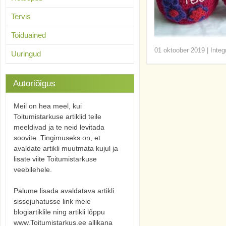
Tervis
Toiduained
01 oktoober 2019
|
Integ
Uuringud
Autoriõigus
Meil on hea meel, kui
Toitumistarkuse artiklid teile
meeldivad ja te neid levitada
soovite. Tingimuseks on, et
avaldate artikli muutmata kujul ja
lisate viite Toitumistarkuse
veebilehele.
Palume lisada avaldatava artikli
sissejuhatusse link meie
blogiartiklile ning artikli lõppu
www.Toitumistarkus.ee allikana