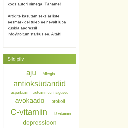
koos autori nimega. Täname!
Artiklite kasutamiseks ärilistel
eesmärkidel tuleb eelnevalt luba
küsida aadressil
info@toitumistarkus.ee. Aitäh!
Sildipilv
aju
Allergia
antioksüdandid
aspartaam
autoimmuunhaigused
avokaado
brokoli
C-vitamiin
D-vitamiin
depressioon