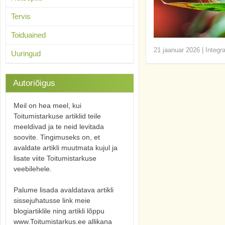
Tervis
Toiduained
21 jaanuar 2026
|
Integr
Uuringud
Autoriõigus
Meil on hea meel, kui
Toitumistarkuse artiklid teile
meeldivad ja te neid levitada
soovite. Tingimuseks on, et
avaldate artikli muutmata kujul ja
lisate viite Toitumistarkuse
veebilehele.
Palume lisada avaldatava artikli
sissejuhatusse link meie
blogiartiklile ning artikli lõppu
www.Toitumistarkus.ee allikana