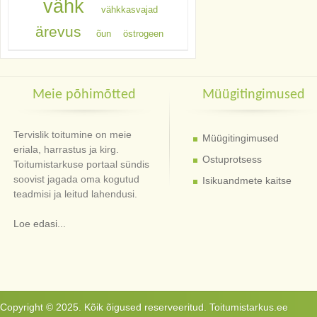
vähk
vähkkasvajad
ärevus
õun
östrogeen
Meie põhimõtted
Müügitingimused
Tervislik toitumine on meie
Müügitingimused
eriala, harrastus ja kirg.
Ostuprotsess
Toitumistarkuse portaal sündis
soovist jagada oma kogutud
Isikuandmete kaitse
teadmisi ja leitud lahendusi.
Loe edasi...
Copyright © 2025. Kõik õigused reserveeritud. Toitumistarkus.ee