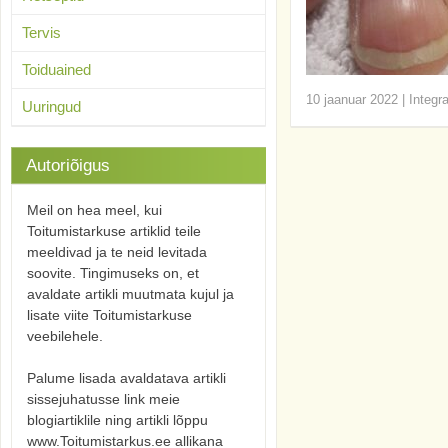
Tervis
Toiduained
10 jaanuar 2022
|
Integr
Uuringud
Autoriõigus
Meil on hea meel, kui
Toitumistarkuse artiklid teile
meeldivad ja te neid levitada
soovite. Tingimuseks on, et
avaldate artikli muutmata kujul ja
lisate viite Toitumistarkuse
veebilehele.
Palume lisada avaldatava artikli
sissejuhatusse link meie
blogiartiklile ning artikli lõppu
www.Toitumistarkus.ee allikana