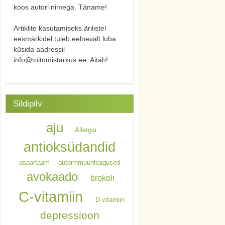
koos autori nimega. Täname!
Artiklite kasutamiseks ärilistel
eesmärkidel tuleb eelnevalt luba
küsida aadressil
info@toitumistarkus.ee. Aitäh!
Sildipilv
aju
Allergia
antioksüdandid
aspartaam
autoimmuunhaigused
avokaado
brokoli
C-vitamiin
D-vitamiin
depressioon