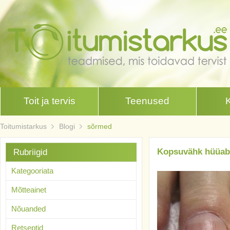
Toit ja tervis
Teenused
Toitumistarkus
Blogi
sõrmed
Kopsuvähk hüüab 
Rubriigid
Kategooriata
Mõtteainet
Nõuanded
Retseptid