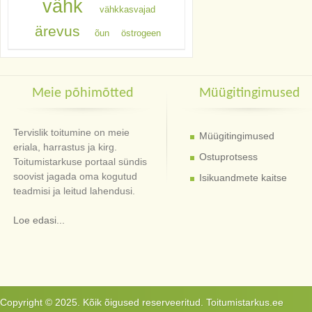
vähk
vähkkasvajad
ärevus
õun
östrogeen
Meie põhimõtted
Müügitingimused
Tervislik toitumine on meie
Müügitingimused
eriala, harrastus ja kirg.
Ostuprotsess
Toitumistarkuse portaal sündis
soovist jagada oma kogutud
Isikuandmete kaitse
teadmisi ja leitud lahendusi.
Loe edasi...
Copyright © 2025. Kõik õigused reserveeritud. Toitumistarkus.ee