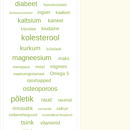
diabeet
homotsüsteiin
ingver
kaalium
immuunsüsteem
kaltsium
kaneel
kiudaine
kilpnääre
kolesterool
kurkum
küüslauk
magneesium
maks
migreen
mesi
menopaus
Omega 3
naatriumglutamaat
rasvhapped
osteoporoos
põletik
raud
ravimid
rinnavähk
sidrun
serotoniin
südamehaigused
sünteetilised lisaained
tsink
vitamiinid