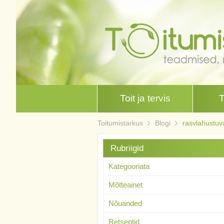
Toit ja tervis
Toitumistarkus
Blogi
rasvlahustuva
Rubriigid
Kategooriata
Mõtteainet
Nõuanded
Retseptid