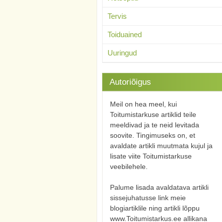
Tervis
Toiduained
Uuringud
Autoriõigus
Meil on hea meel, kui
Toitumistarkuse artiklid teile
meeldivad ja te neid levitada
soovite. Tingimuseks on, et
avaldate artikli muutmata kujul ja
lisate viite Toitumistarkuse
veebilehele.
Palume lisada avaldatava artikli
sissejuhatusse link meie
blogiartiklile ning artikli lõppu
www.Toitumistarkus.ee allikana