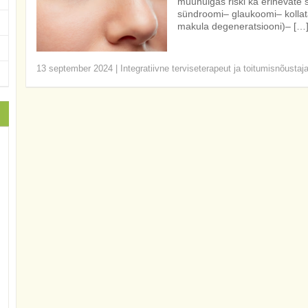
muuhulgas riski ka erinevate s
sündroomi– glaukoomi– kolla
makula degeneratsiooni)– […
13 september 2024
|
Integratiivne terviseterapeut ja toitumisnõustaj