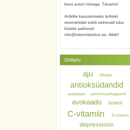
koos autori nimega. Täname!
Artiklite kasutamiseks ärilistel
eesmärkidel tuleb eelnevalt luba
küsida aadressil
info@toitumistarkus.ee. Aitäh!
Sildipilv
aju
Allergia
antioksüdandid
aspartaam
autoimmuunhaigused
avokaado
brokoli
C-vitamiin
D-vitamiin
depressioon