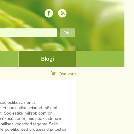
Blogi
Ostukorv
oolestikust, nentis
v, et soolestiku seisund mõjutab
t. Soolestiku mikrobioom on
 ökosüsteem, mis peaks ideaalis
iliselt koostööd tegema.Selle
e põletikulised protsessid ja tõstab