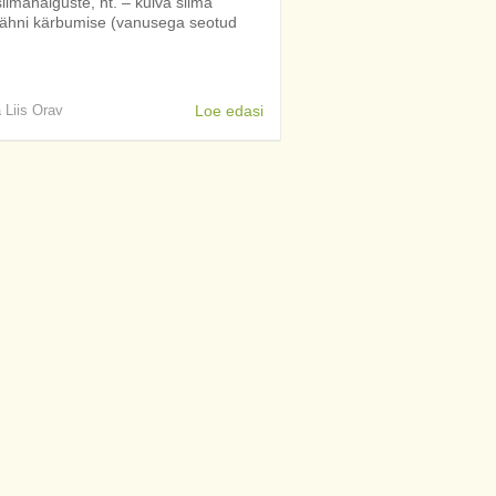
ilmahaiguste, nt. – kuiva silma
tähni kärbumise (vanusega seotud
]
a Liis Orav
Loe edasi