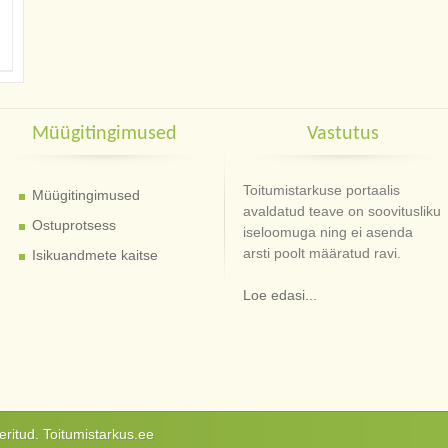
Müügitingimused
Vastutus
Toitumistarkuse portaalis
Müügitingimused
avaldatud teave on soovitusliku
Ostuprotsess
iseloomuga ning ei asenda
arsti poolt määratud ravi.
Isikuandmete kaitse
Loe edasi...
ritud. Toitumistarkus.ee