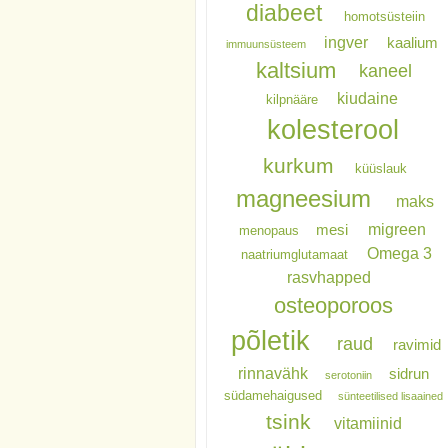
diabeet
homotsüsteiin
ingver
kaalium
immuunsüsteem
kaltsium
kaneel
kiudaine
kilpnääre
kolesterool
kurkum
küüslauk
magneesium
maks
migreen
mesi
menopaus
Omega 3
naatriumglutamaat
rasvhapped
osteoporoos
põletik
raud
ravimid
rinnavähk
sidrun
serotoniin
südamehaigused
sünteetilised lisaained
tsink
vitamiinid