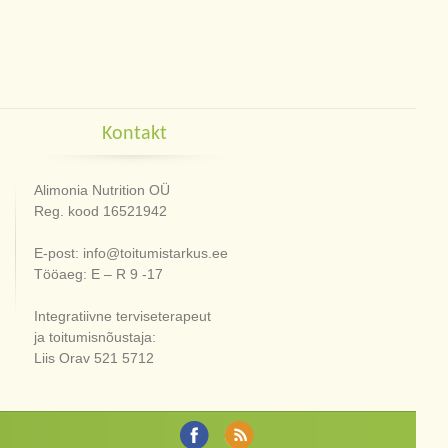
Kontakt
Alimonia Nutrition OÜ
Reg. kood 16521942
E-post: info@toitumistarkus.ee
Tööaeg: E – R 9 -17
Integratiivne terviseterapeut
ja toitumisnõustaja:
Liis Orav 521 5712