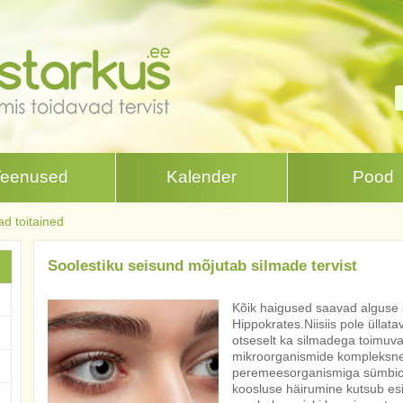
Teenused
Kalender
Pood
d toitained
Soolestiku seisund mõjutab silmade tervist
Kõik haigused saavad alguse s
Hippokrates.Niisiis pole üllata
otseselt ka silmadega toimuva
mikroorganismide kompleksne
peremeesorganismiga sümbioot
koosluse häirumine kutsub esil