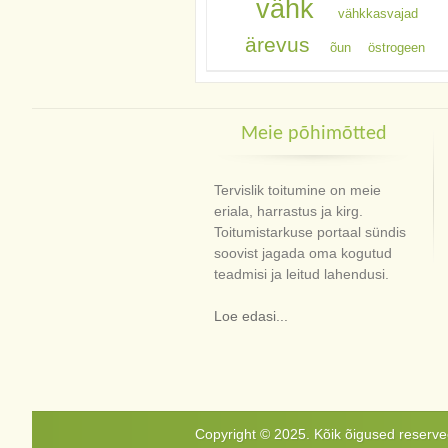
vähk
vähkkasvajad
ärevus
õun
östrogeen
Meie põhimõtted
Tervislik toitumine on meie
eriala, harrastus ja kirg.
Toitumistarkuse portaal sündis
soovist jagada oma kogutud
teadmisi ja leitud lahendusi.
Loe edasi...
Copyright © 2025. Kõik õigused reservee