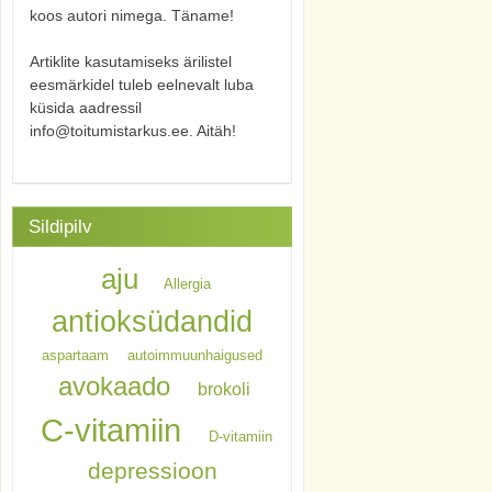
koos autori nimega. Täname!
Artiklite kasutamiseks ärilistel
eesmärkidel tuleb eelnevalt luba
küsida aadressil
info@toitumistarkus.ee. Aitäh!
Sildipilv
aju
Allergia
antioksüdandid
aspartaam
autoimmuunhaigused
avokaado
brokoli
C-vitamiin
D-vitamiin
depressioon