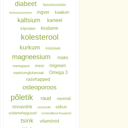
diabeet
homotsüsteiin
ingver
kaalium
immuunsüsteem
kaltsium
kaneel
kiudaine
kilpnääre
kolesterool
kurkum
küüslauk
magneesium
maks
migreen
mesi
menopaus
Omega 3
naatriumglutamaat
rasvhapped
osteoporoos
põletik
raud
ravimid
rinnavähk
sidrun
serotoniin
südamehaigused
sünteetilised lisaained
tsink
vitamiinid