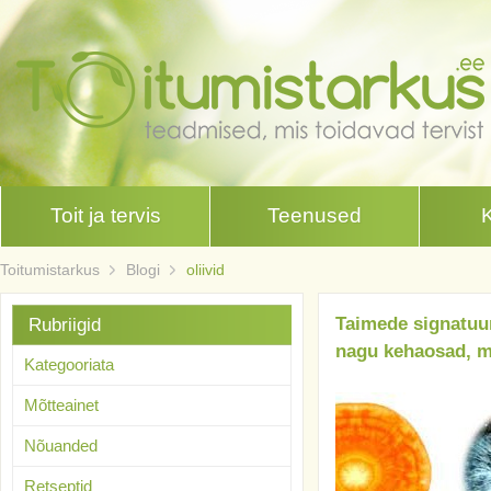
Toit ja tervis
Teenused
Toitumistarkus
Blogi
oliivid
Taimede signatuur
Rubriigid
nagu kehaosad, mi
Kategooriata
Mõtteainet
Nõuanded
Retseptid