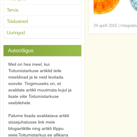
Tervis
Toiduained
29 aprill 2015
|
Integrati
Uuringud
Autoriõigus
Meil on hea meel, kui
Toitumistarkuse artiklid teile
meeldivad ja te neid levitada
soovite. Tingimuseks on, et
avaldate artikli muutmata kujul ja
lisate viite Toitumistarkuse
veebilehele.
Palume lisada avaldatava artikli
sissejuhatusse link meie
blogiartiklile ning artikli lõppu
www.Toitumistarkus.ee allikana