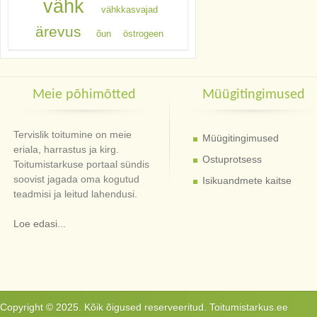
vähk
vähkkasvajad
ärevus
õun
östrogeen
Meie põhimõtted
Müügitingimused
Tervislik toitumine on meie
Müügitingimused
eriala, harrastus ja kirg.
Ostuprotsess
Toitumistarkuse portaal sündis
soovist jagada oma kogutud
Isikuandmete kaitse
teadmisi ja leitud lahendusi.
Loe edasi...
Copyright © 2025. Kõik õigused reserveeritud. Toitumistarkus.ee