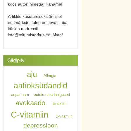
koos autori nimega. Täname!
Artiklite kasutamiseks ärilistel
eesmärkidel tuleb eelnevalt luba
küsida aadressil
info@toitumistarkus.ee. Aitäh!
Sildipilv
aju
Allergia
antioksüdandid
aspartaam
autoimmuunhaigused
avokaado
brokoli
C-vitamiin
D-vitamiin
depressioon