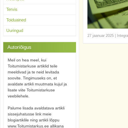
Tervis
Toiduained
Uuringud
27 jaanuar 2025
|
Integr
Autoriõigus
Meil on hea meel, kui
Toitumistarkuse artiklid teile
meeldivad ja te neid levitada
soovite. Tingimuseks on, et
avaldate artikli muutmata kujul ja
lisate viite Toitumistarkuse
veebilehele.
Palume lisada avaldatava artikli
sissejuhatusse link meie
blogiartiklile ning artikli lõppu
www.Toitumistarkus.ee allikana