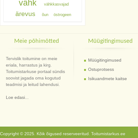
vähk
vähkkasvajad
ärevus
õun
östrogeen
Meie põhimõtted
Müügitingimused
Tervislik toitumine on meie
Müügitingimused
eriala, harrastus ja kirg.
Ostuprotsess
Toitumistarkuse portaal sündis
soovist jagada oma kogutud
Isikuandmete kaitse
teadmisi ja leitud lahendusi.
Loe edasi...
Copyright © 2025. Kõik õigused reserveeritud. Toitumistarkus.ee