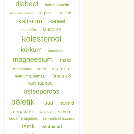
diabeet
homotsüsteiin
ingver
kaalium
immuunsüsteem
kaltsium
kaneel
kiudaine
kilpnääre
kolesterool
kurkum
küüslauk
magneesium
maks
migreen
mesi
menopaus
Omega 3
naatriumglutamaat
rasvhapped
osteoporoos
põletik
raud
ravimid
rinnavähk
sidrun
serotoniin
südamehaigused
sünteetilised lisaained
tsink
vitamiinid