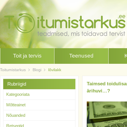
Toit ja tervis
Teenused
Toitumistarkus
Blogi
lõvilakk
Taimsed toidulisa
Rubriigid
ärihuvi…?
Kategooriata
Mõtteainet
Nõuanded
Retseptid