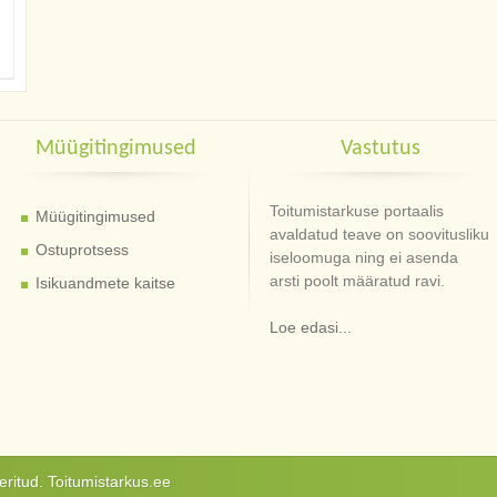
Müügitingimused
Vastutus
Toitumistarkuse portaalis
Müügitingimused
avaldatud teave on soovitusliku
Ostuprotsess
iseloomuga ning ei asenda
arsti poolt määratud ravi.
Isikuandmete kaitse
Loe edasi...
ritud. Toitumistarkus.ee