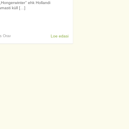
. „Hongerwinter“ ehk Hollandi
masti küll […]
is Orav
Loe edasi