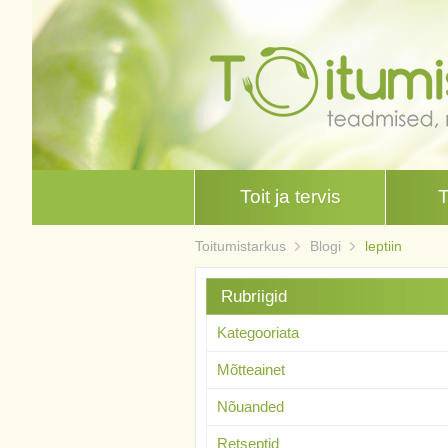
Toit ja tervis
Toitumistarkus
Blogi
leptiin
Rubriigid
Kategooriata
Mõtteainet
Nõuanded
Retseptid