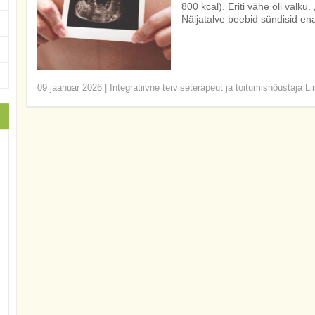
800 kcal). Eriti vähe oli valku
Näljatalve beebid sündisid ena
09 jaanuar 2026
|
Integratiivne terviseterapeut ja toitumisnõustaja Li