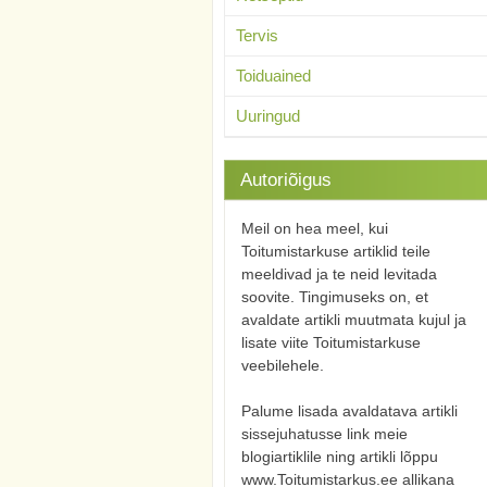
Tervis
Toiduained
Uuringud
Autoriõigus
Meil on hea meel, kui
Toitumistarkuse artiklid teile
meeldivad ja te neid levitada
soovite. Tingimuseks on, et
avaldate artikli muutmata kujul ja
lisate viite Toitumistarkuse
veebilehele.
Palume lisada avaldatava artikli
sissejuhatusse link meie
blogiartiklile ning artikli lõppu
www.Toitumistarkus.ee allikana