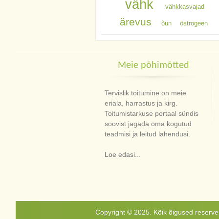
vähk
vähkkasvajad
ärevus
õun
östrogeen
Meie põhimõtted
Tervislik toitumine on meie
eriala, harrastus ja kirg.
Toitumistarkuse portaal sündis
soovist jagada oma kogutud
teadmisi ja leitud lahendusi.
Loe edasi...
Copyright © 2025. Kõik õigused reservee