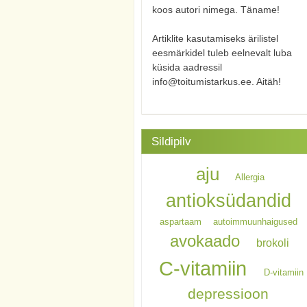
koos autori nimega. Täname!
Artiklite kasutamiseks ärilistel
eesmärkidel tuleb eelnevalt luba
küsida aadressil
info@toitumistarkus.ee. Aitäh!
Sildipilv
aju
Allergia
antioksüdandid
aspartaam
autoimmuunhaigused
avokaado
brokoli
C-vitamiin
D-vitamiin
depressioon