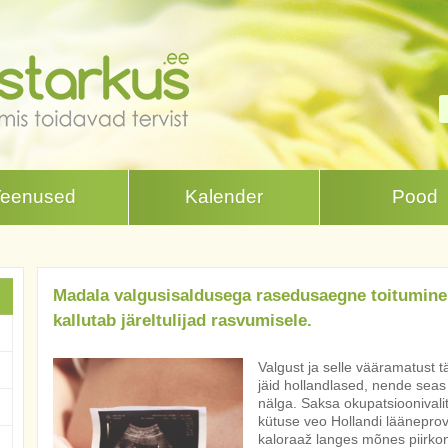
Teenused
Kalender
Pood
Madala valgusisaldusega rasedusaegne toitumine
kallutab järeltulijad rasvumisele.
Valgust ja selle vääramatust t
jäid hollandlased, nende sea
nälga. Saksa okupatsioonivali
kütuse veo Hollandi läänepro
kaloraaž langes mõnes piirkon