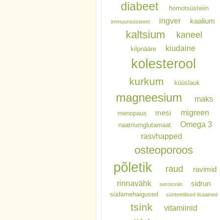
diabeet
homotsüsteiin
ingver
kaalium
immuunsüsteem
kaltsium
kaneel
kiudaine
kilpnääre
kolesterool
kurkum
küüslauk
magneesium
maks
migreen
mesi
menopaus
Omega 3
naatriumglutamaat
rasvhapped
osteoporoos
põletik
raud
ravimid
rinnavähk
sidrun
serotoniin
südamehaigused
sünteetilised lisaained
tsink
vitamiinid