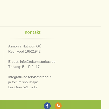
Kontakt
Alimonia Nutrition OÜ
Reg. kood 16521942
E-post: info@toitumistarkus.ee
Tööaeg: E – R 9 -17
Integratiivne terviseterapeut
ja toitumisnõustaja:
Liis Orav 521 5712