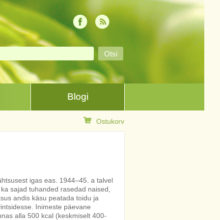
Blogi
Ostukorv
ähtsusest igas eas. 1944–45. a talvel
s ka sajad tuhanded rasedad naised,
tsus andis käsu peatada toidu ja
vintsidesse. Inimeste päevane
nas alla 500 kcal (keskmiselt 400-