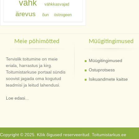
vähk
vähkkasvajad
ärevus
õun
östrogeen
Meie põhimõtted
Müügitingimused
Tervislik toitumine on meie
Müügitingimused
eriala, harrastus ja kirg.
Ostuprotsess
Toitumistarkuse portaal sündis
soovist jagada oma kogutud
Isikuandmete kaitse
teadmisi ja leitud lahendusi.
Loe edasi...
Copyright © 2025. Kõik õigused reserveeritud. Toitumistarkus.ee