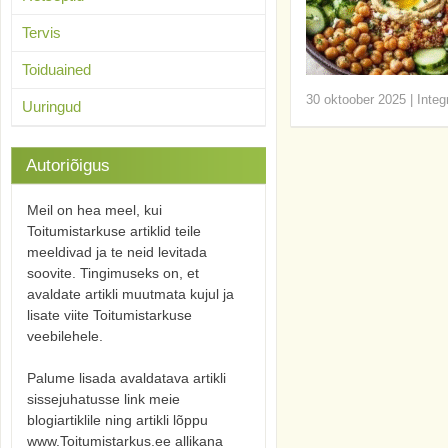
Tervis
Toiduained
30 oktoober 2025
|
Integ
Uuringud
Autoriõigus
Meil on hea meel, kui
Toitumistarkuse artiklid teile
meeldivad ja te neid levitada
soovite. Tingimuseks on, et
avaldate artikli muutmata kujul ja
lisate viite Toitumistarkuse
veebilehele.
Palume lisada avaldatava artikli
sissejuhatusse link meie
blogiartiklile ning artikli lõppu
www.Toitumistarkus.ee allikana