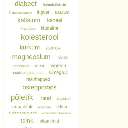
diabeet
homotsüsteiin
ingver
kaalium
immuunsüsteem
kaltsium
kaneel
kiudaine
kilpnääre
kolesterool
kurkum
küüslauk
magneesium
maks
migreen
mesi
menopaus
Omega 3
naatriumglutamaat
rasvhapped
osteoporoos
põletik
raud
ravimid
rinnavähk
sidrun
serotoniin
südamehaigused
sünteetilised lisaained
tsink
vitamiinid