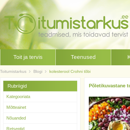
Toit ja tervis
Teenused
Toitumistarkus
Blogi
kolesterool Crohni tõbi
Põletikuvastane to
Rubriigid
Kategooriata
Mõtteainet
Nõuanded
Retseptid