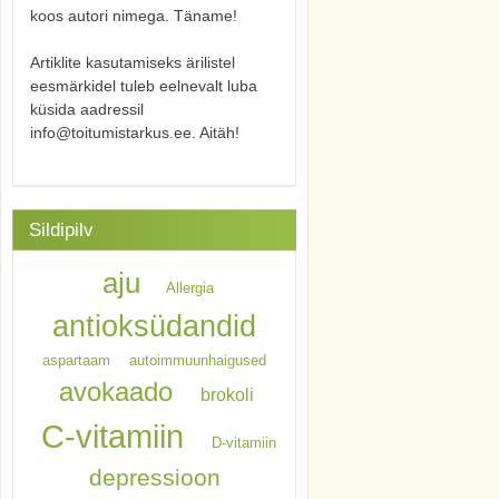
koos autori nimega. Täname!
Artiklite kasutamiseks ärilistel
eesmärkidel tuleb eelnevalt luba
küsida aadressil
info@toitumistarkus.ee. Aitäh!
Sildipilv
aju
Allergia
antioksüdandid
aspartaam
autoimmuunhaigused
avokaado
brokoli
C-vitamiin
D-vitamiin
depressioon