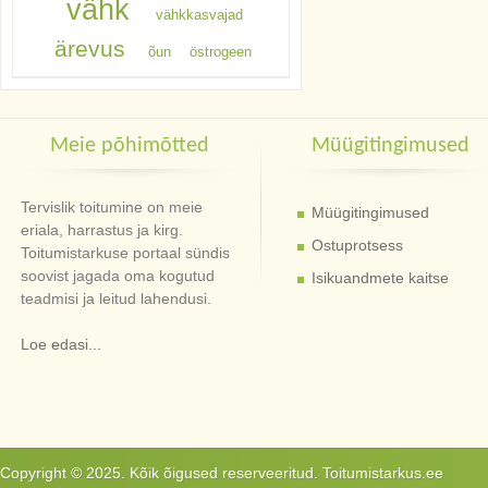
vähk
vähkkasvajad
ärevus
õun
östrogeen
Meie põhimõtted
Müügitingimused
Tervislik toitumine on meie
Müügitingimused
eriala, harrastus ja kirg.
Ostuprotsess
Toitumistarkuse portaal sündis
soovist jagada oma kogutud
Isikuandmete kaitse
teadmisi ja leitud lahendusi.
Loe edasi...
Copyright © 2025. Kõik õigused reserveeritud. Toitumistarkus.ee