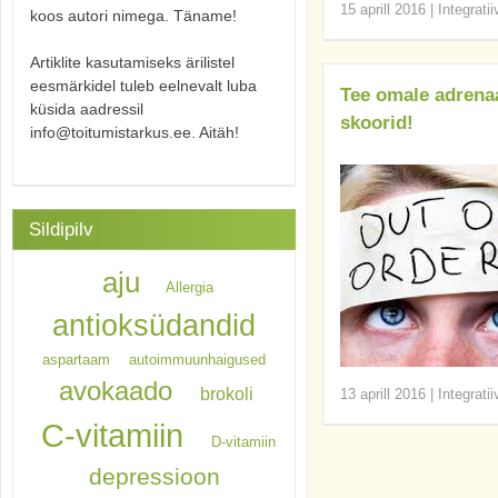
15 aprill 2016
|
Integrati
koos autori nimega. Täname!
Artiklite kasutamiseks ärilistel
eesmärkidel tuleb eelnevalt luba
Tee omale adrenaa
küsida aadressil
skoorid!
info@toitumistarkus.ee. Aitäh!
Sildipilv
aju
Allergia
antioksüdandid
aspartaam
autoimmuunhaigused
avokaado
brokoli
13 aprill 2016
|
Integrati
C-vitamiin
D-vitamiin
depressioon