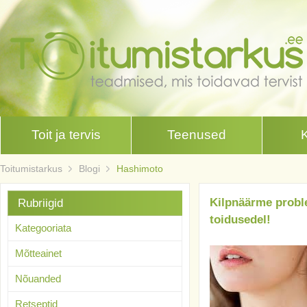
Toit ja tervis
Teenused
Toitumistarkus
Blogi
Hashimoto
Kilpnäärme proble
Rubriigid
toidusedel!
Kategooriata
Mõtteainet
Nõuanded
Retseptid