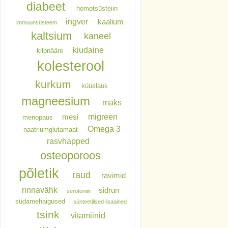
diabeet
homotsüsteiin
ingver
kaalium
immuunsüsteem
kaltsium
kaneel
kiudaine
kilpnääre
kolesterool
kurkum
küüslauk
magneesium
maks
migreen
mesi
menopaus
Omega 3
naatriumglutamaat
rasvhapped
osteoporoos
põletik
raud
ravimid
rinnavähk
sidrun
serotoniin
südamehaigused
sünteetilised lisaained
tsink
vitamiinid