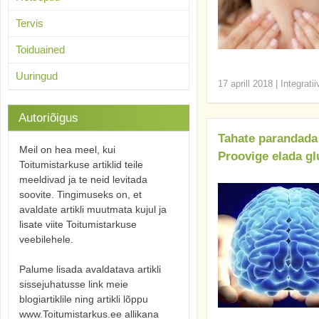
Tervis
Toiduained
Uuringud
17 aprill 2018
|
Integrati
Autoriõigus
Tahate parandada 
Meil on hea meel, kui
Proovige elada gl
Toitumistarkuse artiklid teile
meeldivad ja te neid levitada
soovite. Tingimuseks on, et
avaldate artikli muutmata kujul ja
lisate viite Toitumistarkuse
veebilehele.
Palume lisada avaldatava artikli
sissejuhatusse link meie
blogiartiklile ning artikli lõppu
www.Toitumistarkus.ee allikana