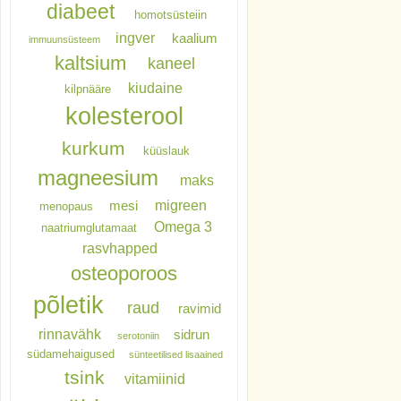
diabeet
homotsüsteiin
ingver
kaalium
immuunsüsteem
kaltsium
kaneel
kiudaine
kilpnääre
kolesterool
kurkum
küüslauk
magneesium
maks
migreen
mesi
menopaus
Omega 3
naatriumglutamaat
rasvhapped
osteoporoos
põletik
raud
ravimid
rinnavähk
sidrun
serotoniin
südamehaigused
sünteetilised lisaained
tsink
vitamiinid