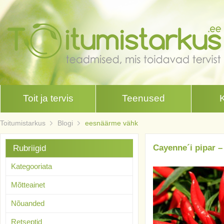
Toit ja tervis
Teenused
Toitumistarkus
Blogi
eesnäärme vähk
Cayenne´i pipar –
Rubriigid
Kategooriata
Mõtteainet
Nõuanded
Retseptid