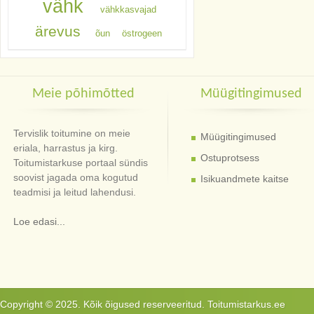
vähk
vähkkasvajad
ärevus
õun
östrogeen
Meie põhimõtted
Müügitingimused
Tervislik toitumine on meie
Müügitingimused
eriala, harrastus ja kirg.
Ostuprotsess
Toitumistarkuse portaal sündis
soovist jagada oma kogutud
Isikuandmete kaitse
teadmisi ja leitud lahendusi.
Loe edasi...
Copyright © 2025. Kõik õigused reserveeritud. Toitumistarkus.ee