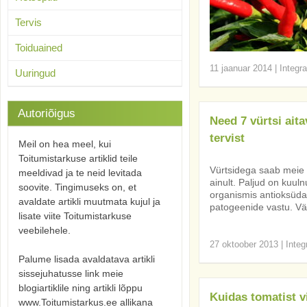
Tervis
Toiduained
11 jaanuar 2014
|
Integra
Uuringud
Autoriõigus
Need 7 vürtsi ait
tervist
Meil on hea meel, kui
Toitumistarkuse artiklid teile
Vürtsidega saab meie 
meeldivad ja te neid levitada
ainult. Paljud on kuul
soovite. Tingimuseks on, et
organismis antioksüda
avaldate artikli muutmata kujul ja
patogeenide vastu. Väh
lisate viite Toitumistarkuse
veebilehele.
27 oktoober 2013
|
Integ
Palume lisada avaldatava artikli
sissejuhatusse link meie
blogiartiklile ning artikli lõppu
Kuidas tomatist v
www.Toitumistarkus.ee allikana