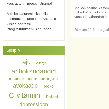
koos autori nimega. Täname!
Me kõik teame, et tomat
rikkalikult antioksüda
Artiklite kasutamiseks ärilistel
vastu) ja vähendab insu
eesmärkidel tuleb eelnevalt luba
küsida aadressil
info@toitumistarkus.ee. Aitäh!
26 märts 2013
|
Integrat
Sildipilv
aju
Allergia
antioksüdandid
aspartaam
autoimmuunhaigused
avokaado
brokoli
C-vitamiin
D-vitamiin
depressioon