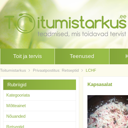
Toit ja tervis
Teenused
Toitumistarkus
Privaatpostitus: Retseptid
LCHF
Kapsasalat
Rubriigid
Kategooriata
Mõtteainet
Nõuanded
Retseptid