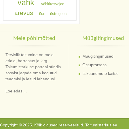
vähk
vähkkasvajad
ärevus
õun
östrogeen
Meie põhimõtted
Müügitingimused
Tervislik toitumine on meie
Müügitingimused
eriala, harrastus ja kirg.
Ostuprotsess
Toitumistarkuse portaal sündis
soovist jagada oma kogutud
Isikuandmete kaitse
teadmisi ja leitud lahendusi.
Loe edasi...
Copyright © 2025. Kõik õigused reserveeritud. Toitumistarkus.ee