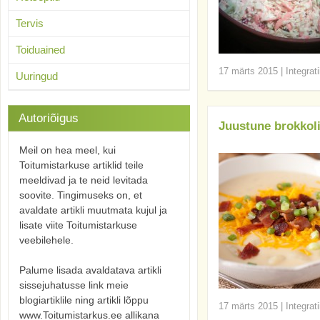
Tervis
Toiduained
17 märts 2015
|
Integrat
Uuringud
Autoriõigus
Juustune brokkol
Meil on hea meel, kui
Toitumistarkuse artiklid teile
meeldivad ja te neid levitada
soovite. Tingimuseks on, et
avaldate artikli muutmata kujul ja
lisate viite Toitumistarkuse
veebilehele.
Palume lisada avaldatava artikli
sissejuhatusse link meie
blogiartiklile ning artikli lõppu
17 märts 2015
|
Integrat
www.Toitumistarkus.ee allikana