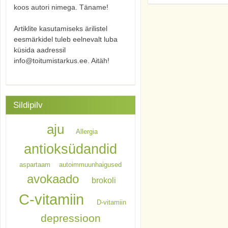
koos autori nimega. Täname!
Artiklite kasutamiseks ärilistel
eesmärkidel tuleb eelnevalt luba
küsida aadressil
info@toitumistarkus.ee. Aitäh!
Sildipilv
aju
Allergia
antioksüdandid
aspartaam
autoimmuunhaigused
avokaado
brokoli
C-vitamiin
D-vitamiin
depressioon