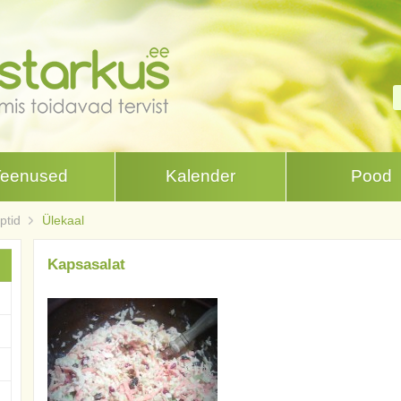
Teenused
Kalender
Pood
ptid
Ülekaal
Kapsasalat