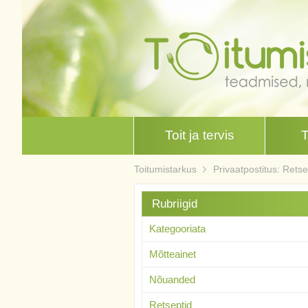
Toit ja tervis
Toitumistarkus
Privaatpostitus: Retse
Rubriigid
Kategooriata
Mõtteainet
Nõuanded
Retseptid