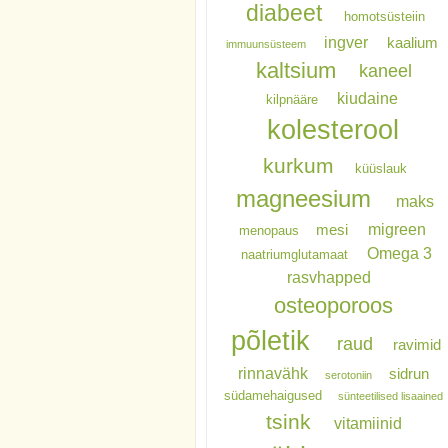
diabeet
homotsüsteiin
ingver
kaalium
immuunsüsteem
kaltsium
kaneel
kiudaine
kilpnääre
kolesterool
kurkum
küüslauk
magneesium
maks
migreen
mesi
menopaus
Omega 3
naatriumglutamaat
rasvhapped
osteoporoos
põletik
raud
ravimid
rinnavähk
sidrun
serotoniin
südamehaigused
sünteetilised lisaained
tsink
vitamiinid