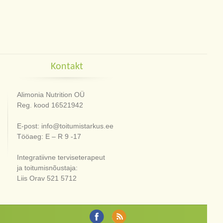
Kontakt
Alimonia Nutrition OÜ
Reg. kood 16521942
E-post: info@toitumistarkus.ee
Tööaeg: E – R 9 -17
Integratiivne terviseterapeut
ja toitumisnõustaja:
Liis Orav 521 5712