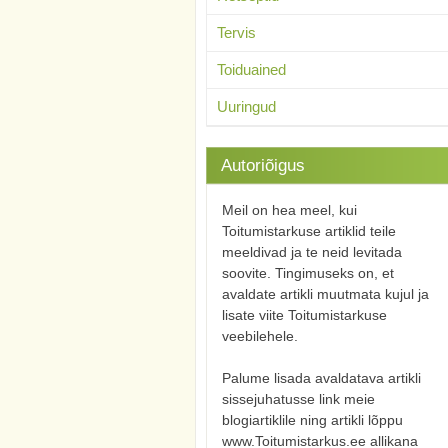
Tervis
Toiduained
Uuringud
Autoriõigus
Meil on hea meel, kui
Toitumistarkuse artiklid teile
meeldivad ja te neid levitada
soovite. Tingimuseks on, et
avaldate artikli muutmata kujul ja
lisate viite Toitumistarkuse
veebilehele.
Palume lisada avaldatava artikli
sissejuhatusse link meie
blogiartiklile ning artikli lõppu
www.Toitumistarkus.ee allikana