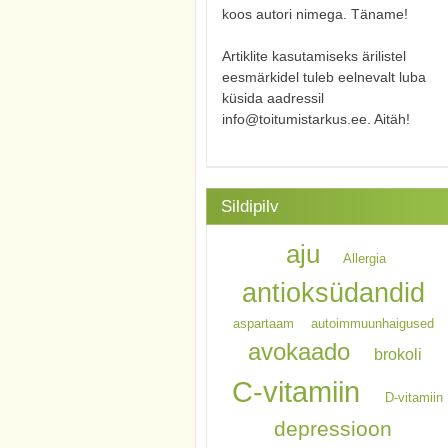
koos autori nimega. Täname!
Artiklite kasutamiseks ärilistel
eesmärkidel tuleb eelnevalt luba
küsida aadressil
info@toitumistarkus.ee. Aitäh!
Sildipilv
aju
Allergia
antioksüdandid
aspartaam
autoimmuunhaigused
avokaado
brokoli
C-vitamiin
D-vitamiin
depressioon