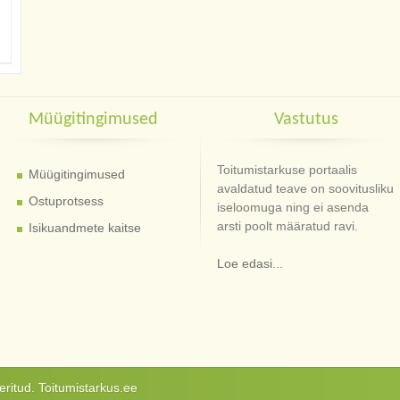
Müügitingimused
Vastutus
Toitumistarkuse portaalis
Müügitingimused
avaldatud teave on soovitusliku
Ostuprotsess
iseloomuga ning ei asenda
arsti poolt määratud ravi.
Isikuandmete kaitse
Loe edasi...
ritud. Toitumistarkus.ee