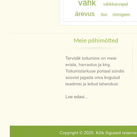
vähk
vähkkasvajad
ärevus
õun
östrogeen
Meie põhimõtted
Tervislik toitumine on meie
eriala, harrastus ja kirg.
Toitumistarkuse portaal sündis
soovist jagada oma kogutud
teadmisi ja leitud lahendusi.
Loe edasi...
Copyright © 2025. Kõik õigused reservee