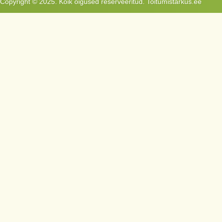
Copyright © 2025. Kõik õigused reserveeritud. Toitumistarkus.ee