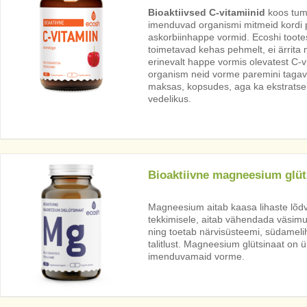
Bioaktiivsed C-vitamiinid
koos tum
imenduvad organismi mitmeid kordi p
askorbiinhappe vormid. Ecoshi toote
toimetavad kehas pehmelt, ei ärrita
erinevalt happe vormis olevatest C-v
organism neid vorme paremini tagav
maksas, kopsudes, aga ka ekstratsel
vedelikus.
Bioaktiivne magneesium glüt
Magneesium aitab kaasa lihaste lõdv
tekkimisele, aitab vähendada väsimu
ning toetab närvisüsteemi, südameli
talitlust. Magneesium glütsinaat on
imenduvamaid vorme.