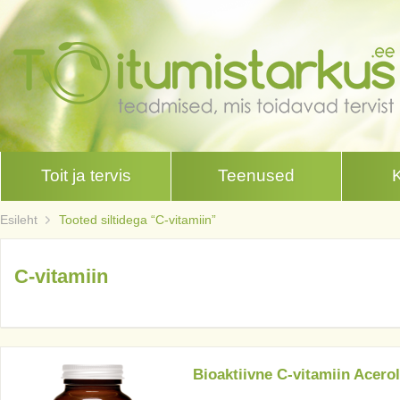
Toit ja tervis
Teenused
Esileht
Tooted siltidega “C-vitamiin”
C-vitamiin
Bioaktiivne C-vitamiin Acero