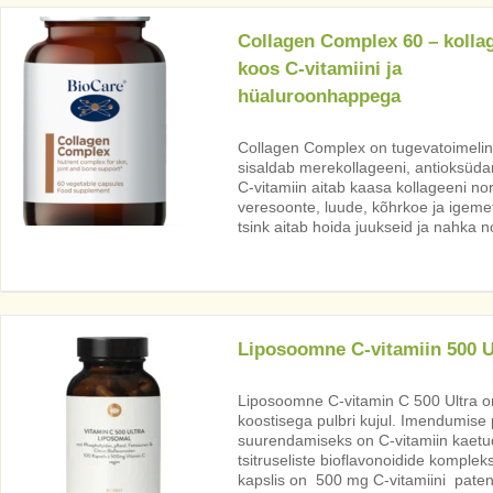
Collagen Complex 60 – kolla
koos C-vitamiini ja
hüaluroonhappega
Collagen Complex on tugevatoimeline
sisaldab merekollageeni, antioksüdan
C-vitamiin aitab kaasa kollageeni 
veresoonte, luude, kõhrkoe ja igemet
tsink aitab hoida juukseid ja nahka 
Liposoomne C-vitamiin 500
Liposoomne C-vitamin C 500 Ultra o
koostisega pulbri kujul. Imendumise
suurendamiseks on C-vitamiin kaetu
tsitruseliste bioflavonoidide kompleks
kapslis on 500 mg C-vitamiini pate