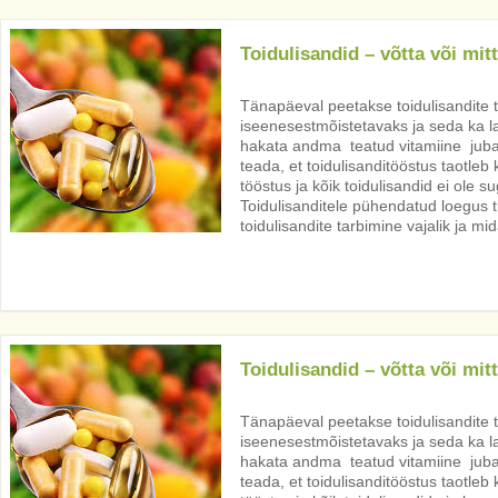
Toidulisandid – võtta või mit
Tänapäeval peetakse toidulisandite 
iseenesestmõistetavaks ja seda ka la
hakata andma teatud vitamiine juba
teada, et toidulisanditööstus taotleb
tööstus ja kõik toidulisandid ei ole 
Toidulisanditele pühendatud loegus tul
toidulisandite tarbimine vajalik ja mi
Toidulisandid – võtta või mit
Tänapäeval peetakse toidulisandite 
iseenesestmõistetavaks ja seda ka la
hakata andma teatud vitamiine juba
teada, et toidulisanditööstus taotleb