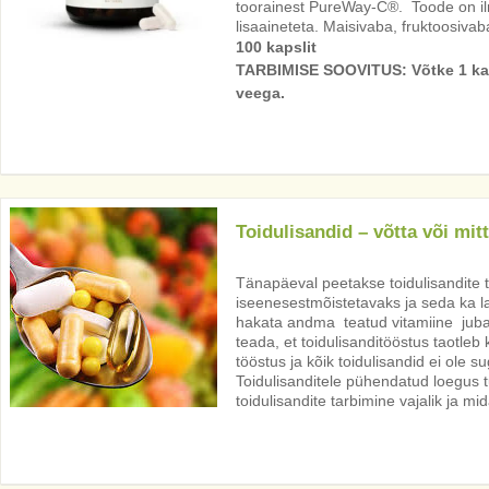
toorainest PureWay-C®. Toode on il
lisaaineteta. Maisivaba, fruktoosivab
100 kapslit
TARBIMISE SOOVITUS: Võtke 1 ka
veega.
Toidulisandid – võtta või mit
Tänapäeval peetakse toidulisandite 
iseenesestmõistetavaks ja seda ka la
hakata andma teatud vitamiine juba
teada, et toidulisanditööstus taotleb
tööstus ja kõik toidulisandid ei ole 
Toidulisanditele pühendatud loegus tul
toidulisandite tarbimine vajalik ja mi