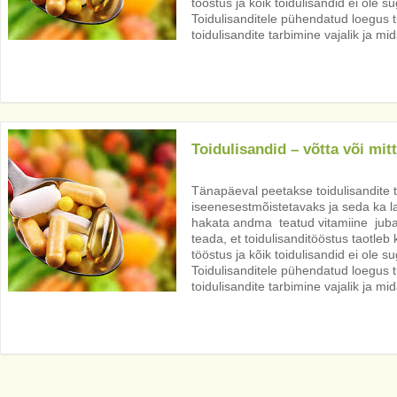
tööstus ja kõik toidulisandid ei ole 
Toidulisanditele pühendatud loegus tul
toidulisandite tarbimine vajalik ja mi
Toidulisandid – võtta või mi
Tänapäeval peetakse toidulisandite 
iseenesestmõistetavaks ja seda ka la
hakata andma teatud vitamiine juba
teada, et toidulisanditööstus taotleb
tööstus ja kõik toidulisandid ei ole 
Toidulisanditele pühendatud loegus tul
toidulisandite tarbimine vajalik ja mi